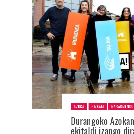
AZOKA
BIZKAIA
NABARMENDU
Durangoko Azokan
ekitaldi izango dir