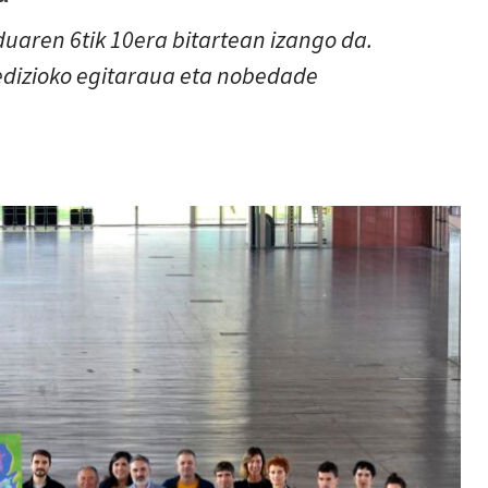
uaren 6tik 10era bitartean izango da.
edizioko egitaraua eta nobedade