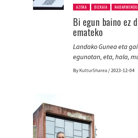
AZOKA
BIZKAIA
NABARMENDU
Bi egun baino ez d
emateko
Landako Gunea eta gai
egunotan, eta, hala, 
By
KulturSharea
/
2023-12-04