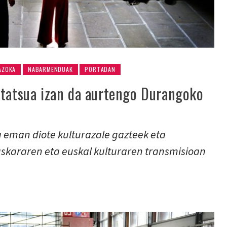
AZOKA
NABARMENDUAK
PORTADAN
statsua izan da aurtengo Durangoko
a eman diote kulturazale gazteek eta
skararen eta euskal kulturaren transmisioan