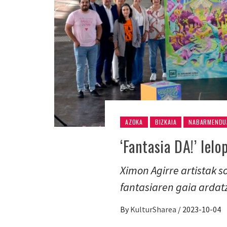
AZOKA
BIZKAIA
NABARMENDU
‘Fantasia DA!’ lel
Ximon Agirre artistak s
fantasiaren gaia ardat
By
KulturSharea
/
2023-10-04