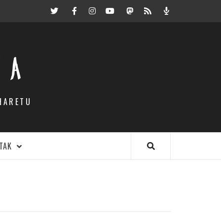
Twitter
Facebook
Instagram
Youtube
Mastodon.eus
RSS
Podcast
EA
HARETU
TAK