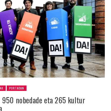
AK
PORTADAN
 950 nobedade eta 265 kultur
a