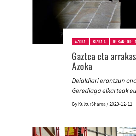
AZOKA
BIZKAIA
DURANGOKO 
Gaztea eta arraka
Azoka
Deialdiari erantzun on
Gerediaga elkarteak eu
By
KulturSharea
/
2023-12-11