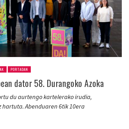
AK
PORTADAN
opean dator 58. Durangoko Azoka
ortu du aurtengo kartelerako irudia,
z hartuta. Abenduaren 6tik 10era