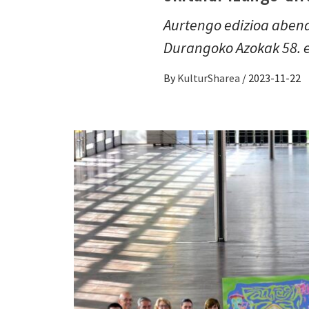
Aurtengo edizioa abend
Durangoko Azokak 58. 
By
KulturSharea
/
2023-11-22