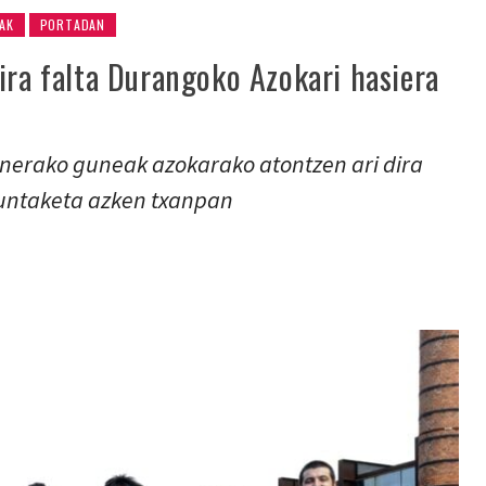
AK
PORTADAN
ira falta Durangoko Azokari hasiera
nerako guneak azokarako atontzen ari dira
muntaketa azken txanpan