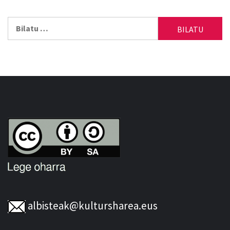
Bilatu:
albisteak@kultursharea.eus