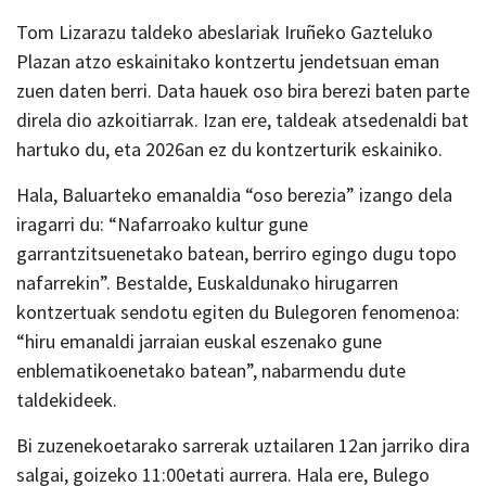
Tom Lizarazu taldeko abeslariak Iruñeko Gazteluko
Plazan atzo eskainitako kontzertu jendetsuan eman
zuen daten berri. Data hauek oso bira berezi baten parte
direla dio azkoitiarrak. Izan ere, taldeak atsedenaldi bat
hartuko du, eta 2026an ez du kontzerturik eskainiko.
Hala, Baluarteko emanaldia “oso berezia” izango dela
iragarri du: “Nafarroako kultur gune
garrantzitsuenetako batean, berriro egingo dugu topo
nafarrekin”. Bestalde, Euskaldunako hirugarren
kontzertuak sendotu egiten du Bulegoren fenomenoa:
“hiru emanaldi jarraian euskal eszenako gune
enblematikoenetako batean”, nabarmendu dute
taldekideek.
Bi zuzenekoetarako sarrerak uztailaren 12an jarriko dira
salgai, goizeko 11:00etati aurrera. Hala ere, Bulego