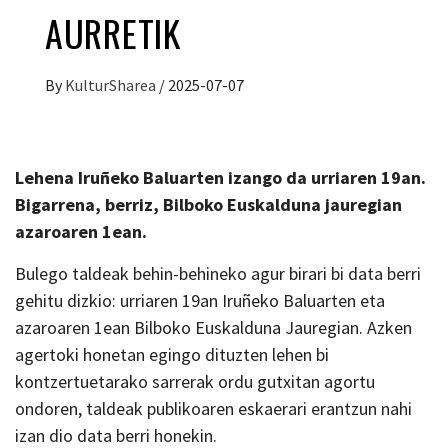
AURRETIK
By
KulturSharea
/
2025-07-07
Lehena Iruñeko Baluarten izango da urriaren 19an.
Bigarrena, berriz, Bilboko Euskalduna jauregian
azaroaren 1ean.
Bulego taldeak behin-behineko agur birari bi data berri
gehitu dizkio: urriaren 19an Iruñeko Baluarten eta
azaroaren 1ean Bilboko Euskalduna Jauregian. Azken
agertoki honetan egingo dituzten lehen bi
kontzertuetarako sarrerak ordu gutxitan agortu
ondoren, taldeak publikoaren eskaerari erantzun nahi
izan dio data berri honekin.