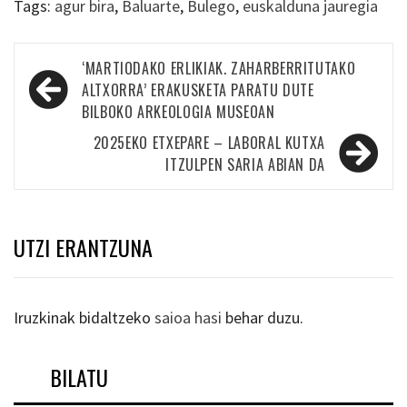
Tags:
agur bira
,
Baluarte
,
Bulego
,
euskalduna jauregia
Bidalketetan
‘MARTIODAKO ERLIKIAK. ZAHARBERRITUTAKO
zehar
ALTXORRA’ ERAKUSKETA PARATU DUTE
BILBOKO ARKEOLOGIA MUSEOAN
nabigatu
2025EKO ETXEPARE – LABORAL KUTXA
ITZULPEN SARIA ABIAN DA
UTZI ERANTZUNA
Iruzkinak bidaltzeko
saioa hasi
behar duzu.
BILATU