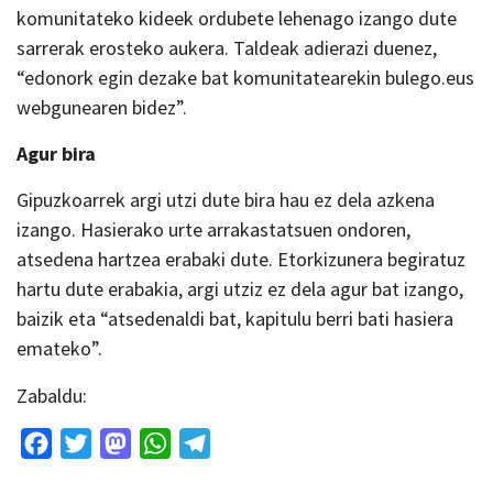
komunitateko kideek ordubete lehenago izango dute
sarrerak erosteko aukera. Taldeak adierazi duenez,
“edonork egin dezake bat komunitatearekin bulego.eus
webgunearen bidez”.
Agur bira
Gipuzkoarrek argi utzi dute bira hau ez dela azkena
izango. Hasierako urte arrakastatsuen ondoren,
atsedena hartzea erabaki dute. Etorkizunera begiratuz
hartu dute erabakia, argi utziz ez dela agur bat izango,
baizik eta “atsedenaldi bat, kapitulu berri bati hasiera
emateko”.
Zabaldu:
Facebook
Twitter
Mastodon
WhatsApp
Telegram