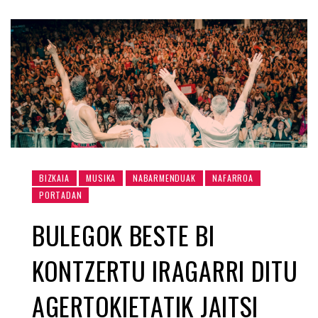
BIZKAIA
MUSIKA
NABARMENDUAK
NAFARROA
PORTADAN
BULEGOK BESTE BI
KONTZERTU IRAGARRI DITU
AGERTOKIETATIK JAITSI