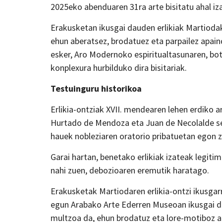
2025eko abenduaren 31ra arte bisitatu ahal iz
Erakusketan ikusgai dauden erlikiak Martiodak
ehun aberatsez, brodatuez eta parpailez apain
esker, Aro Modernoko espiritualtasunaren, bot
konplexura hurbilduko dira bisitariak.
Testuinguru historikoa
Erlikia-ontziak XVII. mendearen lehen erdiko ar
Hurtado de Mendoza eta Juan de Necolalde sen
hauek nobleziaren oratorio pribatuetan egon z
Garai hartan, benetako erlikiak izateak legiti
nahi zuen, debozioaren eremutik haratago.
Erakusketak Martiodaren erlikia-ontzi ikusgarr
egun Arabako Arte Ederren Museoan ikusgai da
multzoa da, ehun brodatuz eta lore-motiboz 