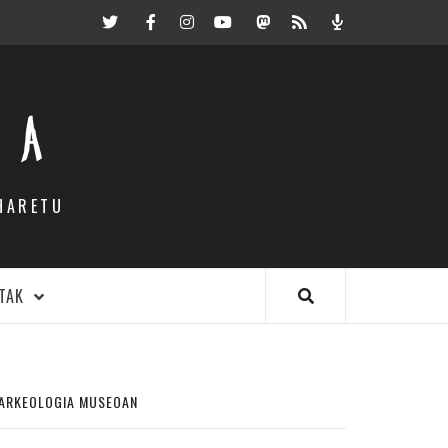
Twitter
Facebook
Instagram
Youtube
Mastodon.eus
RSS
Podcast
EA
HARETU
TAK
 ARKEOLOGIA MUSEOAN