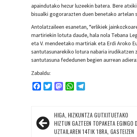
apaindutako hezur luzeekin batera. Bere atxik
bisualki gogorarazten duen benetako artelan 
Antolatzaileen esanetan, “erlikiek jainkozkoar
martiriekin lotuta daude, hala nola Tebana Leg
eta V. mendeetako martiriak eta Erdi Aroko E
santutasunarekiko lotura nabaria irudikatzen 
santutasuna fededunen begien aurrean adieraz
Zabaldu:
Facebook
Twitter
Mastodon
WhatsApp
Telegram
Bidalketetan
HIGA, HIZKUNTZA GUTXITUETAKO
zehar
HIZTUN GAZTEEN TOPAKETA EGINGO 
nabigatu
UZTAILAREN 14TIK 18RA, GASTEIZEN