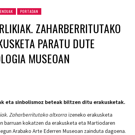
ENDUAK
PORTADAN
RLIKIAK. ZAHARBERRITUTAKO
KUSKETA PARATU DUTE
OLOGIA MUSEOAN
ak eta sinbolismoz beteak biltzen ditu erakusketak.
iak. Zaharberritutako altxorra
izeneko erakusketa
 barruan kokatzen da erakusketa eta Martiodaren
ur egun Arabako Arte Ederren Museoan zainduta dagoena.