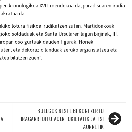
ipen kronologikoa XVII. mendekoa da, paradisuaren irudia
sakratua da.
ekiko lotura fisikoa irudikatzen zuten. Martidoakoak
ioko soldaduak eta Santa Ursularen lagun birjinak, III.
uropan oso gurtuak dauden figurak. Horiek
zuten, eta dekorazio landuak zeruko argia islatzea eta
tea bilatzen zuen”.
BULEGOK BESTE BI KONTZERTU
DA
IRAGARRI DITU AGERTOKIETATIK JAITSI
AURRETIK