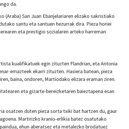
ango da.
o (Araba) San Juan Ebanjelariaren elizako sakristiako
dutako santu eta santuen hezurrak dira. Pieza horiei
erearen eta prestigio sozialaren arteko harreman
tista kualifikatuek egin zituzten Flandrian, eta Antonia
ar-emazteek ekarri zituzten. Hasiera batean, pieza
iren, baina, ondoren, Martiodako elizara eraman ziren.
mitatearen eta gizarte-bereizketaren baieztapena esan
ia osatzen duten pieza sorta txiki bat hartzen du, gaur
goena. Martirizko kranio-erlikia batez osatutako
apaindua, ehun aberatsez eta metalezko brodatuez