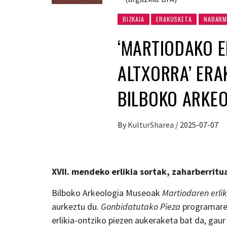
BIZKAIA
ERAKUSKETA
NABARM
‘MARTIODAKO E
ALTXORRA’ ERA
BILBOKO ARKE
By
KulturSharea
/
2025-07-07
XVII. mendeko erlikia sortak, zaharberritu
Bilboko Arkeologia Museoak
Martiodaren erlik
aurkeztu du.
Gonbidatutako Pieza
programaren
erlikia-ontziko piezen aukeraketa bat da, ga