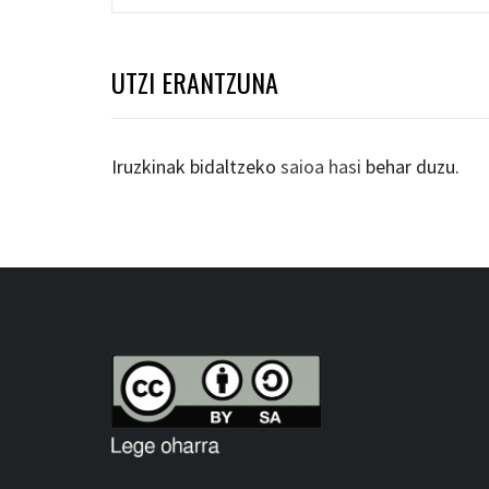
UTZI ERANTZUNA
Iruzkinak bidaltzeko
saioa hasi
behar duzu.