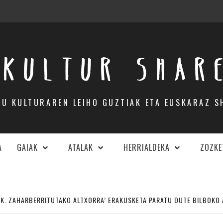
KULTUR SHAR
DU KULTURAREN LEIHO GUZTIAK ETA EUSKARAZ S
A
GAIAK
ATALAK
HERRIALDEKA
ZOZKE
AK. ZAHARBERRITUTAKO ALTXORRA’ ERAKUSKETA PARATU DUTE BILBOKO