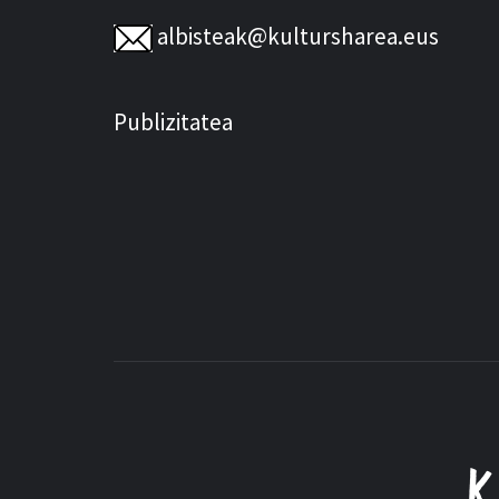
albisteak@kultursharea.eus
Publizitatea