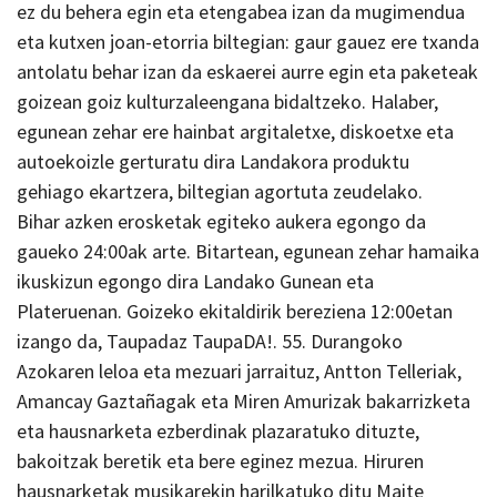
ez du behera egin eta etengabea izan da mugimendua
eta kutxen joan-etorria biltegian: gaur gauez ere txanda
antolatu behar izan da eskaerei aurre egin eta paketeak
goizean goiz kulturzaleengana bidaltzeko. Halaber,
egunean zehar ere hainbat argitaletxe, diskoetxe eta
autoekoizle gerturatu dira Landakora produktu
gehiago ekartzera, biltegian agortuta zeudelako.
Bihar azken erosketak egiteko aukera egongo da
gaueko 24:00ak arte. Bitartean, egunean zehar hamaika
ikuskizun egongo dira Landako Gunean eta
Plateruenan. Goizeko ekitaldirik bereziena 12:00etan
izango da, Taupadaz TaupaDA!. 55. Durangoko
Azokaren leloa eta mezuari jarraituz, Antton Telleriak,
Amancay Gaztañagak eta Miren Amurizak bakarrizketa
eta hausnarketa ezberdinak plazaratuko dituzte,
bakoitzak beretik eta bere eginez mezua. Hiruren
hausnarketak musikarekin harilkatuko ditu Maite