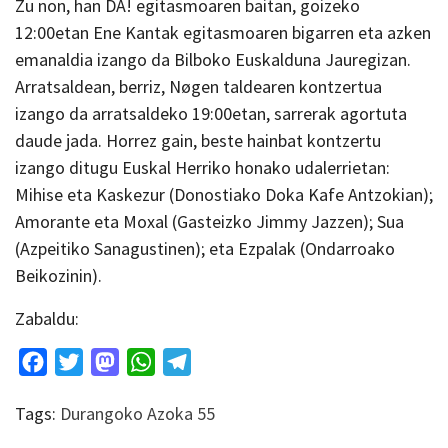
Zu non, han DA! egitasmoaren baitan, goizeko
12:00etan Ene Kantak egitasmoaren bigarren eta azken
emanaldia izango da Bilboko Euskalduna Jauregizan.
Arratsaldean, berriz, Nøgen taldearen kontzertua
izango da arratsaldeko 19:00etan, sarrerak agortuta
daude jada. Horrez gain, beste hainbat kontzertu
izango ditugu Euskal Herriko honako udalerrietan:
Mihise eta Kaskezur (Donostiako Doka Kafe Antzokian);
Amorante eta Moxal (Gasteizko Jimmy Jazzen); Sua
(Azpeitiko Sanagustinen); eta Ezpalak (Ondarroako
Beikozinin).
Zabaldu:
Facebook
Twitter
Mastodon
WhatsApp
Telegram
Tags:
Durangoko Azoka 55