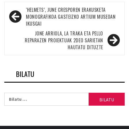
Bidalketetan
‘HELMETS’, JUNE CRESPOREN ERAKUSKETA
zehar
MONOGRAFIKOA GASTEIZKO ARTIUM MUSEOAN
IKUSGAI
nabigatu
JONE ARRIOLA, LA TRAKA ETA PELLO
REPARAZEN PROIEKTUAK 2DEO SARIETAN
HAUTATU DITUZTE
BILATU
Bilatu: