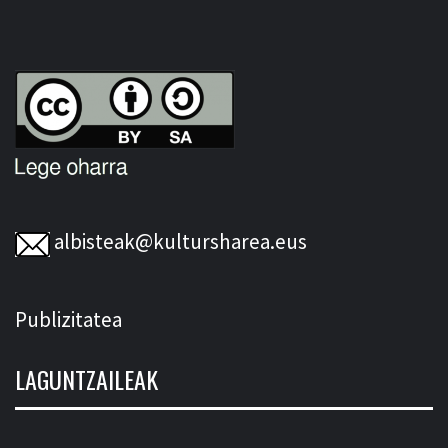
albisteak@kultursharea.eus
Publizitatea
LAGUNTZAILEAK