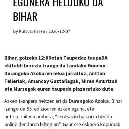
EGUNERA HELDUKO DA
BIHAR
By
KulturSharea
/
2020-12-07
Bihar, goizeko 12:00etan Taupadaz taupaDA
ekitaldi berezia izango da Landako Gunean.
Durangoko Azokaren leloa jarraituz, Antton
Telleriak, Amancay Gaztañagak, Miren Amurizak
eta Mursegok euren taupada plazaratuko dute.
Azken txanpara heltzen ari da
Durangoko Azoka
. Bihar
izango da 55. edizioaren azken eguna, eta
antolatzaileen arabera, “sentsazio baikorra bizi da
online dendaren biltegian”. Gaur ere eskaera kopuruak