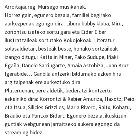
Arroitajauregi Mursego musikariak.
Horrez gain, egunero bezala, familiei begirako
aurkezpenak egongo dira: Liburu babby kluba, Miru,
zoriontsu izateko sortu gara eta Eider Eibar
ilustratzaileak sortutako Kokojokoak. Literatur
solasaldietan, besteak beste, honako sortzaileak
izango ditugu: Kattalin Miner, Pako Sudupe, Iñaki
Egaña, Danele Sarriugarte, Amaia Astobiza, Juan Kruz
Igerabide… Ganbila antzerki bildumako azken hiru
argitalpenak ere aurkeztuko dira.
Plateruenan, bere aldetik, bederatzi kontzertu
eskainiko dira: Korrontzi & Xabier Amuriza, Haxotz, Peio
eta Itsua, Silicies Grizzlies, Maria Rivero, Raitx, Kohatu,
Braulio eta Pantxix Bidart. Egunero bezala, ikuskizun
guztiak webgunean jarraitzeko aukera egongo da
streaming bidez.