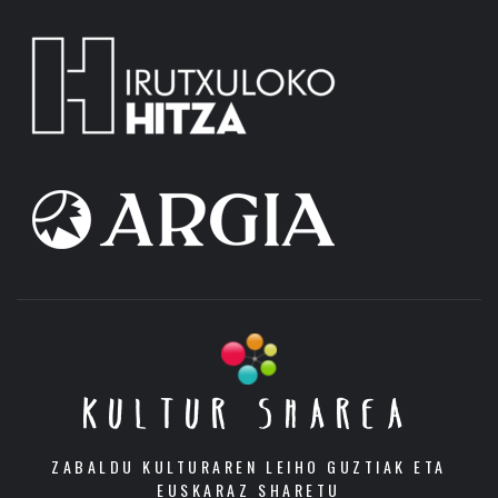
KULTUR SHAREA
ZABALDU KULTURAREN LEIHO GUZTIAK ETA
EUSKARAZ SHARETU