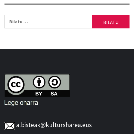
Bilatu:
albisteak@kultursharea.eus