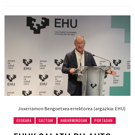
Joxerramon Bengoetxea errektorea (argazkia: EHU)
EUSKARA
GAZTEAK
NABARMENDUAK
PORTADAN