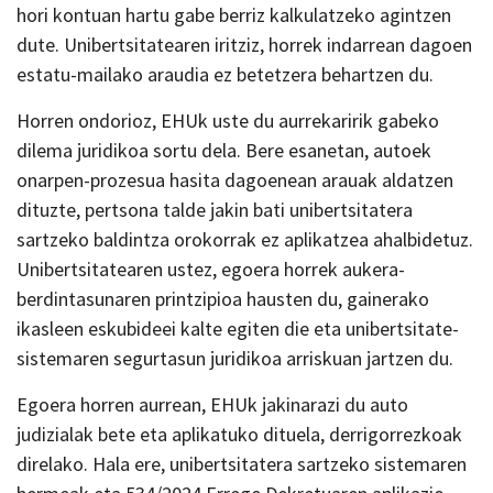
hori kontuan hartu gabe berriz kalkulatzeko agintzen
dute. Unibertsitatearen iritziz, horrek indarrean dagoen
estatu-mailako araudia ez betetzera behartzen du.
Horren ondorioz, EHUk uste du aurrekaririk gabeko
dilema juridikoa sortu dela. Bere esanetan, autoek
onarpen-prozesua hasita dagoenean arauak aldatzen
dituzte, pertsona talde jakin bati unibertsitatera
sartzeko baldintza orokorrak ez aplikatzea ahalbidetuz.
Unibertsitatearen ustez, egoera horrek aukera-
berdintasunaren printzipioa hausten du, gainerako
ikasleen eskubideei kalte egiten die eta unibertsitate-
sistemaren segurtasun juridikoa arriskuan jartzen du.
Egoera horren aurrean, EHUk jakinarazi du auto
judizialak bete eta aplikatuko dituela, derrigorrezkoak
direlako. Hala ere, unibertsitatera sartzeko sistemaren