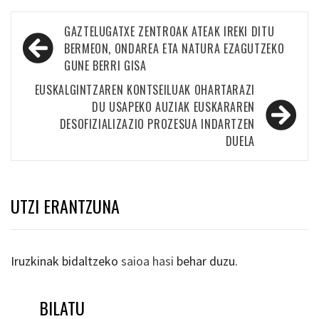
Bidalketetan
GAZTELUGATXE ZENTROAK ATEAK IREKI DITU
zehar
BERMEON, ONDAREA ETA NATURA EZAGUTZEKO
GUNE BERRI GISA
nabigatu
EUSKALGINTZAREN KONTSEILUAK OHARTARAZI
DU USAPEKO AUZIAK EUSKARAREN
DESOFIZIALIZAZIO PROZESUA INDARTZEN
DUELA
UTZI ERANTZUNA
Iruzkinak bidaltzeko
saioa hasi
behar duzu.
BILATU