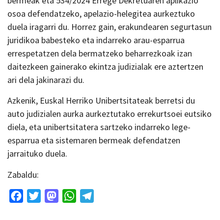
bermeak eta 534/2024 Errege Dekretuaren aplikazio
osoa defendatzeko, apelazio-helegitea aurkeztuko
duela iragarri du. Horrez gain, erakundearen segurtasun
juridikoa babesteko eta indarreko arau-esparrua
errespetatzen dela bermatzeko beharrezkoak izan
daitezkeen gainerako ekintza judizialak ere aztertzen
ari dela jakinarazi du.
Azkenik, Euskal Herriko Unibertsitateak berretsi du
auto judizialen aurka aurkeztutako errekurtsoei eutsiko
diela, eta unibertsitatera sartzeko indarreko lege-
esparrua eta sistemaren bermeak defendatzen
jarraituko duela.
Zabaldu:
Facebook
Twitter
Mastodon
WhatsApp
Telegram