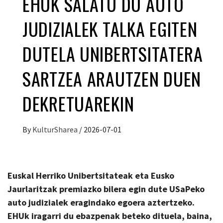
EHUK SALATU DU AUTO
JUDIZIALEK TALKA EGITEN
DUTELA UNIBERTSITATERA
SARTZEA ARAUTZEN DUEN
DEKRETUAREKIN
By
KulturSharea
/
2026-07-01
Euskal Herriko Unibertsitateak eta Eusko
Jaurlaritzak premiazko bilera egin dute USaPeko
auto judizialek eragindako egoera aztertzeko.
EHUk iragarri du ebazpenak beteko dituela, baina,