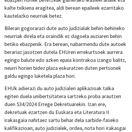
kalte txikiena eragitea, aldi berean epaileek ezarritako
kautelazko neurriak betez.
Bileran gogorarazi dute auto judizialak behin-behineko
neurriak direla eta oraindik ez dagoela auziaren behin
betiko ebazpenik. Era berean, nabarmendu dute autoek
berariaz jasotzen dutela EHUren errekurtsoek aurrera
egingo balute edo azken epaia kontrakoa izango balitz,
neurri horien bidez plaza eskuratzen duten pertsonek
galdu egingo luketela plaza hori.
EHUk adierazi du auto judizialen aplikazioak talka
egiten duela unibertsitatera sartzeko proba arautzen
duen 534/2024 Errege Dekretuarekin. Izan ere,
dekretuak ezartzen du Euskara eta Literatura II
irakasgaia nahitaez sartu behar dela sarbide-faseko
kalifikazioan; auto judizialek, ordea, nota hori irakasgai