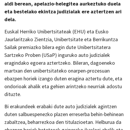
aldi berean, apelazio-helegitea aurkeztuko duela
eta bestelako ekintza judizialak ere aztertzen ari
dela.
Euskal Herriko Unibertsitateak (EHU) eta Eusko
Jaurlaritzako Zientzia, Unibertsitate eta Berrikuntza
Sailak premiazko bilera egin dute Unibertsitatera
Sartzeko Proben (USaP) inguruko auto judizialek
eragindako egoera aztertzeko. Bileran, dagoeneko
martxan den unibertsitateko onarpen-prozesuan
ebazpen horiek izango duten eragina aztertu dute, eta
ondorioak ahalik eta gehien arintzeko neurriak adostu
dituzte.
Bi erakundeek erabaki dute auto judizialek agintzen
duten salbuespenezko plazen erreserba behin-behinean
zabaltzea, beharrezkoa den titulazioetan. Helburua da
ebazpen horiek betetzeak gainerako ikasleei ahalik eta