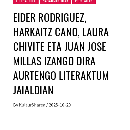
LITERATURA
NABARMENDUAK
PORTADAN
EIDER RODRIGUEZ,
HARKAITZ CANO, LAURA
CHIVITE ETA JUAN JOSE
MILLAS IZANGO DIRA
AURTENGO LITERAKTUM
JAIALDIAN
By
KulturSharea
/
2025-10-20