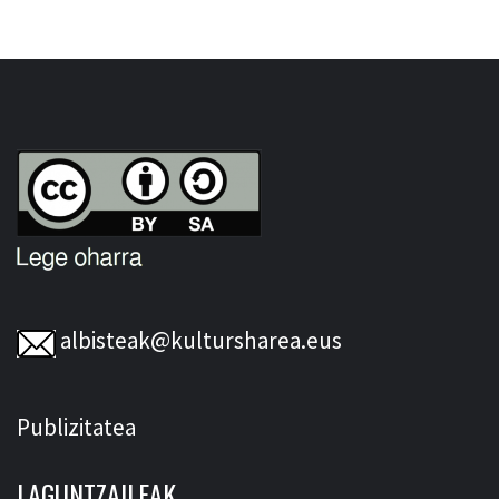
albisteak@kultursharea.eus
Publizitatea
LAGUNTZAILEAK