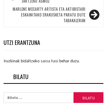
JARTZEKO ASMOZ
nabigatu
MARLENE MCCARTY ARTISTA ETA AKTIBISTARI
ESKAINITAKO ERAKUSKETA PARATU DUTE
TABAKALERAN
UTZI ERANTZUNA
Iruzkinak bidaltzeko
saioa hasi
behar duzu.
BILATU
Bilatu: