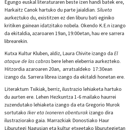
Egungo euskal literaturaren beste izen handi batek ere,
Harkaitz Canok hartuko du parte jaialdian.
Silueta
aurkeztuko du, existitzen ez den liburu bati eginiko
kritiken gainean idatzitako nobela. Okendo K.E.n izango
da ekitaldia, azaroaren 19an, 19:00etan, hau ere sarrera
librearekin.
Kutxa Kultur Kluben, aldiz, Laura Chivite izango da
El
ataque de las cabras
bere lehen eleberria aurkezteko.
Hitzordia azaroaren 20an, arratsaldeko 17:30ean
izango da. Sarrera librea izango da ekitaldi honetan ere.
Literaktum Txikiak, berriz, ilustrazio lehiaketa hartuko
du aurten ere. Lehen Hezkuntza 1-6 mailako haurrei
zuzendutako lehiaketa izango da eta Gregorio Murok
sortutako
Iker eta Ixoneren
abenturak
izango dira
ilustraziorako gaia. Marrazkiak Donostiako Haur
Liburutegi Nagusian eta kultur etxeetako liburutegietan