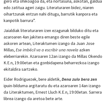
gero eta ohikoagoa da, eta nortasuna, askotan, galdua
edo zatitua ageri zaigu. Literaturaren bidez, niaren
oihartzunak entzun nahi ditugu, barrutik kanpora eta
kanpotik barrura”.
Jaialdiak literaturaren izen ezagunak bilduko ditu eta
azaroaren 4an jakitera emango diren beste egile
askoren artean, Literaktumen izango da Juan Jose
Millas,
Ese imbécil va a escribir una novela
azken
eleberriarekin. Azaroaren 12an izango da Millas Okendo
K.E.n, 19:00etan eta gonbidapena beharrezkoa izango
ekitaldira sartzeko.
Eider Rodriguezek, bere aldetik,
Dena zulo bera zen
ipuin-bilduma argitaratu du eta azaroaren 14an izango
da Literaktumen, Ernest Lluch K.E.n, 19:00etan. Sarrera
librea izango da aretoa bete arte.