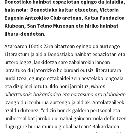
Donostiako hainbat espaziotan egingo da jaialdia,
hala nola: Donostiako kultur etxeetan, Victoria
Eugenia Antzokiko Club aretoan, Kutxa Fundazioa
Klubean, San Telmo Museoan eta hiriko hainbat
liburu-dendetan.
Azaroaren 10etik 23ra bitartean egingo da aurtengo
Literaktum jaialdia Donostiako hainbat espaziotan eta
urtero legez, lankidetza sare zabalarekin lanean
jarraituko du jatorrizko helburuari eutsiz: literaturara
hurbiltzea, egungo eztabaidei zein bestelako lengoaia
eta diziplinei lotuta. Ildo honi jarraituz,
Niaren
oihartzunak:
bakardadea eta nortasuna aro globalean
izango du izenburua aurtengo jaialdiak. Antolatzaileek
azaldu dutenez, “edizio honek galdera pertsonal eta
unibertsal bat jarriko du mahai gainean: nola definitzen
dugu gure burua mundu global batean? Bakardadea