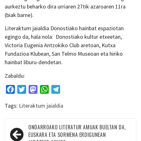
aurkeztu beharko dira urriaren 27tik azaroaren 11ra
(biak barne).
Literaktum jaialdia Donostiako hainbat espaziotan
egingo da, hala nola: Donostiako kultur etxeetan,
Victoria Eugenia Antzokiko Club aretoan, Kutxa
Fundazioa Klubean, San Telmo Museoan eta hiriko
hainbat liburu-dendetan.
Zabaldu:
Facebook
Twitter
Mastodon
WhatsApp
Telegram
Tags:
Literaktum jaialdia
Bidalketetan
ONDARROAKO LITERATUR AMUAK BUELTAN DA,
zehar
EUSKARA ETA SORMENA ERDIGUNEAN