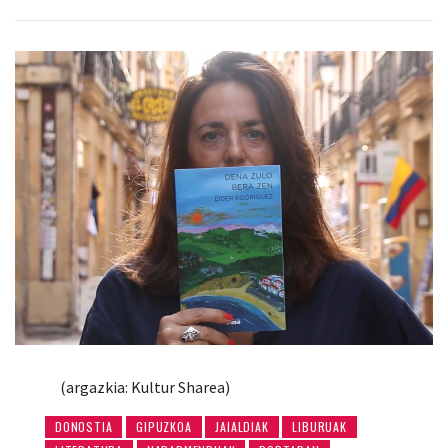
(argazkia: Kultur Sharea)
DONOSTIA
GIPUZKOA
JAIALDIAK
LIBURUAK