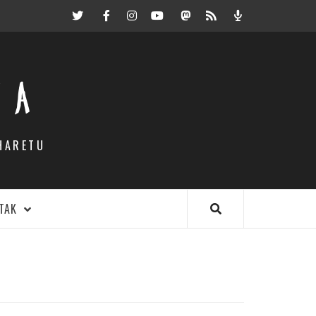
Twitter
Facebook
Instagram
Youtube
Mastodon.eus
RSS
Podcast
EA
HARETU
TAK