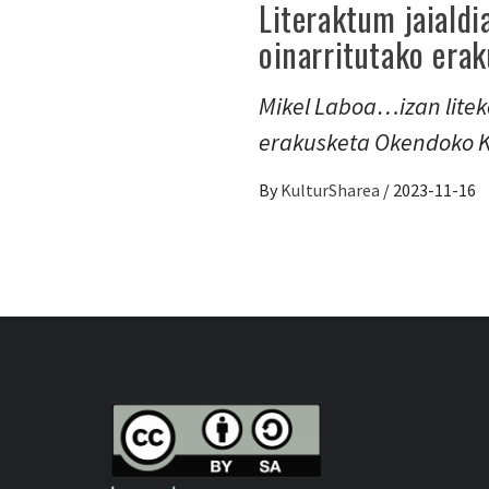
Literaktum jaialdi
oinarritutako erak
Mikel Laboa…izan litek
erakusketa Okendoko Ku
By
KulturSharea
/
2023-11-16