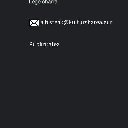
albisteak@kultursharea.eus
Publizitatea