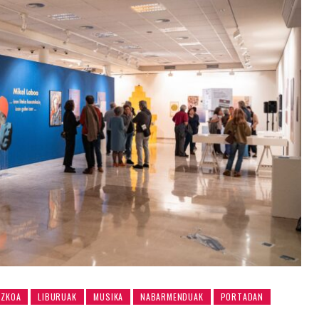
UZKOA
LIBURUAK
MUSIKA
NABARMENDUAK
PORTADAN