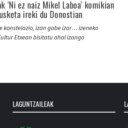
ak ‘Ni ez naiz Mikel Laboa’ komikian
usketa ireki du Donostian
e konstelazio, izan gabe izar… izeneko
ltur Etxean bisitatu ahal izango
LAGUNTZAILEAK
L