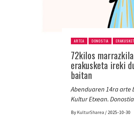
ARTEA
DONOSTIA
ERAKUSKE
72kilos marrazkila
erakusketa ireki d
baitan
Abenduaren 14ra arte b
Kultur Etxean. Donostia
By
KulturSharea
/
2025-10-30