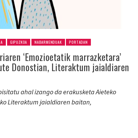
TA
GIPUZKOA
NABARMENDUAK
PORTADAN
riaren ‘Emozioetatik marrazketara’
ute Donostian, Literaktum jaialdiaren
isitatu ahal izango da erakusketa Aieteko
ko Literaktum jaialdiaren baitan,