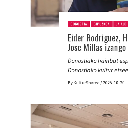
DONOSTIA
GIPUZKOA
JAIALD
Eider Rodriguez, H
Jose Millas izango
Donostiako hainbat esp
Donostiako kultur etxee
By
KulturSharea
/
2025-10-20