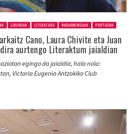
IAK
LIBURUAK
LITERATURA
NABARMENDUAK
PORTADAN
arkaitz Cano, Laura Chivite eta Juan
 dira aurtengo Literaktum jaialdian
aziotan egingo da jaialdia, hala nola:
tan, Victoria Eugenia Antzokiko Club