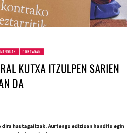
RMENDUAK
PORTADAN
RAL KUTXA ITZULPEN SARIEN
IAN DA
o dira hautagaitzak. Aurtengo edizioan handitu egin