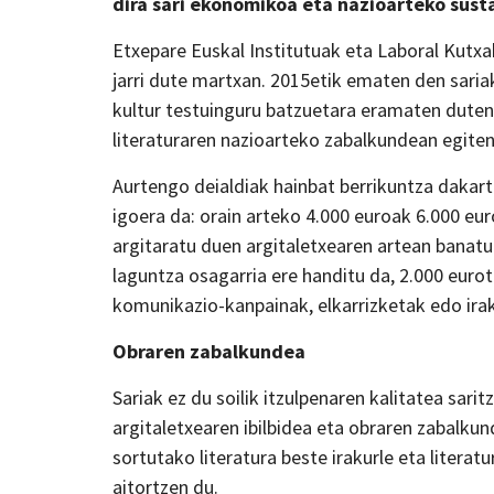
dira sari ekonomikoa eta nazioarteko sus
Etxepare Euskal Institutuak eta Laboral Kutxa
jarri dute martxan. 2015etik ematen den saria
kultur testuinguru batzuetara eramaten duten i
literaturaren nazioarteko zabalkundean egiten 
Aurtengo deialdiak hainbat berrikuntza daka
igoera da: orain arteko 4.000 euroak 6.000 euro
argitaratu duen argitaletxearen artean banat
laguntza osagarria ere handitu da, 2.000 eurot
komunikazio-kanpainak, elkarrizketak edo irak
Obraren zabalkundea
Sariak ez du soilik itzulpenaren kalitatea sari
argitaletxearen ibilbidea eta obraren zabalku
sortutako literatura beste irakurle eta litera
aitortzen du.