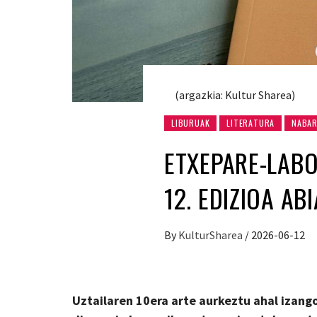
(argazkia: Kultur Sharea)
LIBURUAK
LITERATURA
NABA
ETXEPARE-LABO
12. EDIZIOA AB
By
KulturSharea
/
2026-06-12
Uztailaren 10era arte aurkeztu ahal izang