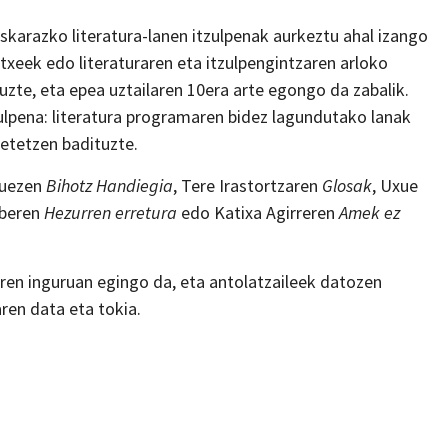
skarazko literatura-lanen itzulpenak aurkeztu ahal izango
letxeek edo literaturaren eta itzulpengintzaren arloko
uzte, eta epea uztailaren 10era arte egongo da zabalik.
zulpena: literatura programaren bidez lagundutako lanak
betetzen badituzte.
guezen
Bihotz Handiegia
, Tere Irastortzaren
Glosak
, Uxue
aberen
Hezurren erretura
edo Katixa Agirreren
Amek ez
ren inguruan egingo da, eta antolatzaileek datozen
ren data eta tokia.