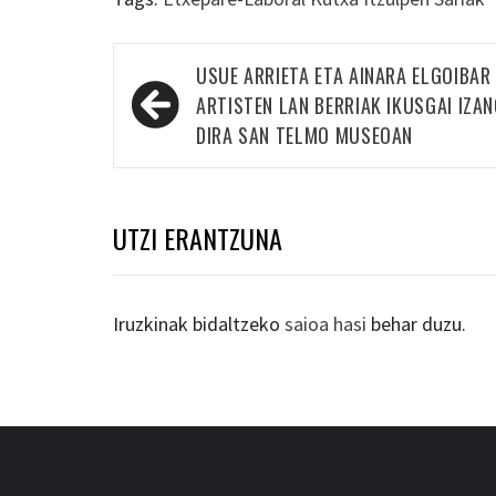
Bidalketetan
USUE ARRIETA ETA AINARA ELGOIBAR
zehar
ARTISTEN LAN BERRIAK IKUSGAI IZA
nabigatu
DIRA SAN TELMO MUSEOAN
UTZI ERANTZUNA
Iruzkinak bidaltzeko
saioa hasi
behar duzu.