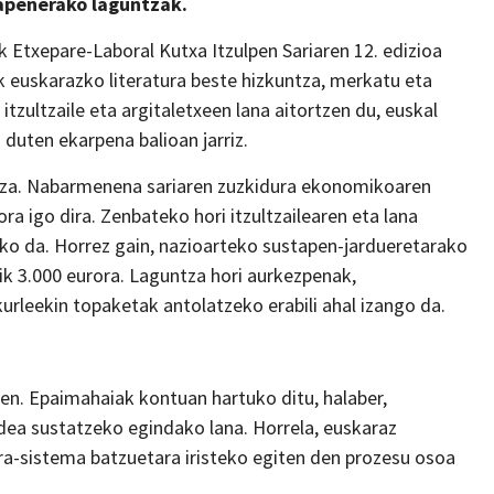
tapenerako laguntzak.
k Etxepare-Laboral Kutxa Itzulpen Sariaren 12. edizioa
k euskarazko literatura beste hizkuntza, merkatu eta
tzultzaile eta argitaletxeen lana aitortzen du, euskal
duten ekarpena balioan jarriz.
rtza. Nabarmenena sariaren zuzkidura ekonomikoaren
ra igo dira. Zenbateko hori itzultzailearen eta lana
uko da. Horrez gain, nazioarteko sustapen-jardueretarako
ik 3.000 eurora. Laguntza hori aurkezpenak,
urleekin topaketak antolatzeko erabili ahal izango da.
tzen. Epaimahaiak kontuan hartuko ditu, halaber,
ndea sustatzeko egindako lana. Horrela, euskaraz
tura-sistema batzuetara iristeko egiten den prozesu osoa