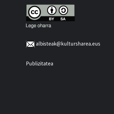
albisteak@kultursharea.eus
Publizitatea