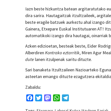
Iazn beste hizkuntza batean argitaratutako eu
dira sarira. Hautagaitzak itzultzaileek, argita
beste eragile batzuek aurkeztu ahal izango dit
Gainera, Etxepare Euskal Institutuaren AT! It
automatikoki izango dira hautagai, oinarriak 
Azken edizioetan, besteak beste, Eider Rodri
Alberdiren
Kontrako eztarritik
, Miren Agur Me
dute
lanen itzulpenak saritu dituzte.
Sari banaketa Itzultzaileen Nazioarteko Eguna
asteetan emango dituzte ezagutzera ekitaldia
Zabaldu:
Facebook
Twitter
Mastodon
WhatsApp
Telegram
Tags:
Etxepare-Laboral Kutxa Itzulpen Sariak