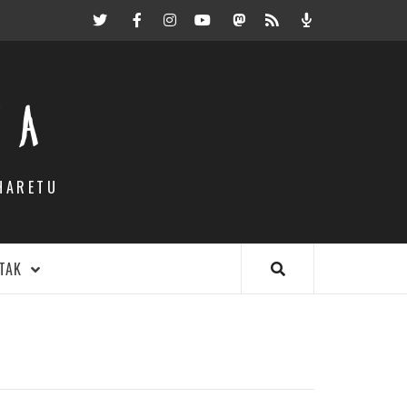
Twitter
Facebook
Instagram
Youtube
Mastodon.eus
RSS
Podcast
EA
HARETU
TAK