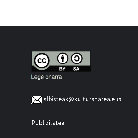
albisteak@kultursharea.eus
Publizitatea