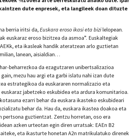
 A1ekoek %100era arte berreskuratu ahalko dute. Ipar
kaintzen dute enpresek, eta langileek doan dituzte
a berria iritsi da,
Euskara eroso ikasi eta bizi
lelopean.
iak euskaraz eroso bizitzea da asmoa”. Euskaltegiak
AEKk, eta ikasleak handik ateratzean arlo guztietan
milian, lanean, aisialdian…
har-beharrezkoa da ezagutzaren unibertsalizazioa
ain, mezu hau argi eta garbi islatu nahi izan dute
zea estrategikoa da euskararen normalizazio eta
te euskaraz jabetzeko eskubidea eta ardura komunitarioa.
kotasuna ezarri behar da euskara ikasteko eskubideari
zializatu behar da. Hau da, euskara ikastea doakoa eta
ren pertsona guztientzat. Zentzu horretan, oso era
dean azken urteotan egin diren urratsak: EAEn B2
daiteke, eta ikasturte honetan A2n matrikulatuko direnek