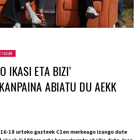
RTADAN
 IKASI ETA BIZI’
KANPAINA ABIATU DU AEKK
a 16-18 urteko gazteek C1en merkeago izango dute