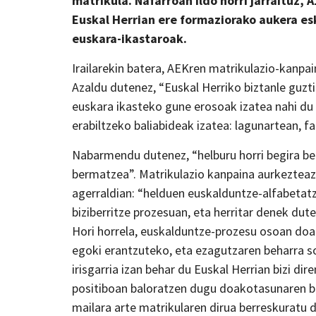
matrikula. Nafarroan ildo horri jarraituz,
Euskal Herrian ere formaziorako aukera es
euskara-ikastaroak.
Irailarekin batera, AEKren matrikulazio-kanpain
Azaldu dutenez, “Euskal Herriko biztanle guzt
euskara ikasteko gune erosoak izatea nahi du 
erabiltzeko baliabideak izatea: lagunartean, fa
Nabarmendu dutenez, “helburu horri begira be
bermatzea”. Matrikulazio kanpaina aurkezteaz g
agerraldian: “helduen euskalduntze-alfabetat
biziberritze prozesuan, eta herritar denek du
Hori horrela, euskalduntze-prozesu osoan doa
egoki erantzuteko, eta ezagutzaren beharra so
irisgarria izan behar du Euskal Herrian bizi di
positiboan baloratzen dugu doakotasunaren bi
mailara arte matrikularen dirua berreskuratu 