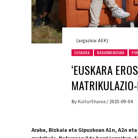
(argazkia: AEK)
EUSKARA
NABARMENDUAK
PO
‘EUSKARA EROSO
MATRIKULAZIO-
By
KulturSharea
/
2025-09-04
Araba, Bizkaia eta Gipuzkoan A1n, A2n et