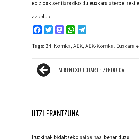
edizioak sentiaraziko du euskara aterpe ireki e
Zabaldu:
Facebook
Twitter
Mastodon
WhatsApp
Telegram
Tags:
24. Korrika
,
AEK
,
AEK-Korrika
,
Euskara er
Bidalketetan
MIRENTXU LOIARTE ZENDU DA
zehar
nabigatu
UTZI ERANTZUNA
Iruzkinak bidaltzeko
saioa hasi
behar duzu.