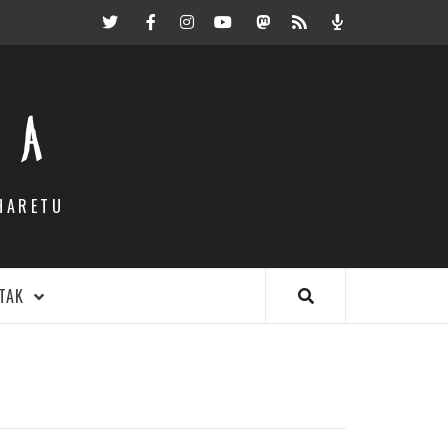
Twitter
Facebook
Instagram
Youtube
Mastodon.eus
RSS
Podcast
EA
HARETU
TAK