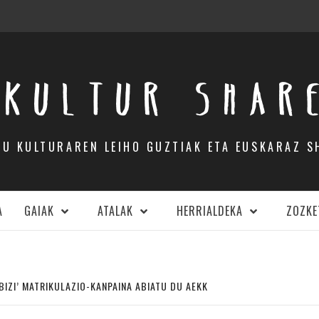
KULTUR SHAR
DU KULTURAREN LEIHO GUZTIAK ETA EUSKARAZ S
A
GAIAK
ATALAK
HERRIALDEKA
ZOZKE
 BIZI’ MATRIKULAZIO-KANPAINA ABIATU DU AEKK