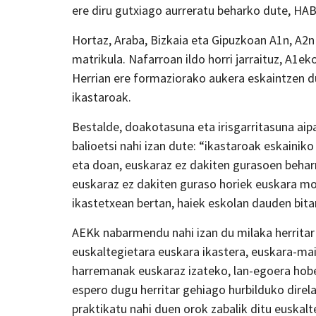
ere diru gutxiago aurreratu beharko dute, HAB
Hortaz, Araba, Bizkaia eta Gipuzkoan A1n, A2
matrikula. Nafarroan ildo horri jarraituz, A1e
Herrian ere formaziorako aukera eskaintzen du
ikastaroak.
Bestalde, doakotasuna eta irisgarritasuna ai
balioetsi nahi izan dute: “ikastaroak eskaini
eta doan, euskaraz ez dakiten gurasoen beharr
euskaraz ez dakiten guraso horiek euskara mo
ikastetxean bertan, haiek eskolan dauden bita
AEKk nabarmendu nahi izan du milaka herritar 
euskaltegietara euskara ikastera, euskara-ma
harremanak euskaraz izateko, lan-egoera hobe
espero dugu herritar gehiago hurbilduko direl
praktikatu nahi duen orok zabalik ditu euskalt