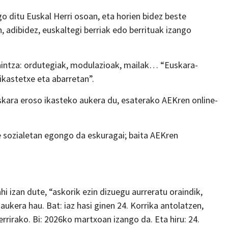
o ditu Euskal Herri osoan, eta horien bidez beste
n, adibidez, euskaltegi berriak edo berrituak izango
aintza: ordutegiak, modulazioak, mailak… “Euskara-
ikastetxe eta abarretan”.
uskara eroso ikasteko aukera du, esaterako AEKren online-
 sozialetan egongo da eskuragai; baita AEKren
i izan dute, “askorik ezin dizuegu aurreratu oraindik,
ukera hau. Bat: iaz hasi ginen 24. Korrika antolatzen,
errirako. Bi: 2026ko martxoan izango da. Eta hiru: 24.