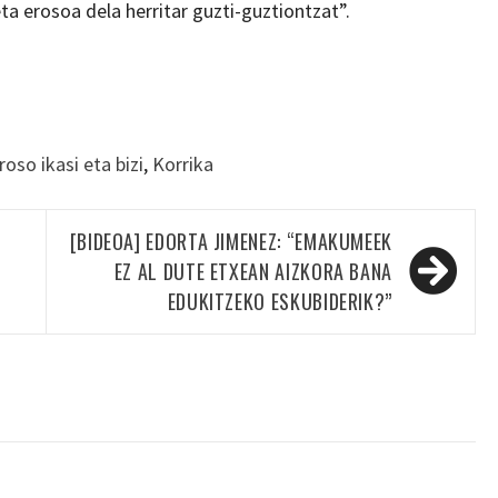
ta erosoa dela herritar guzti-guztiontzat”.
oso ikasi eta bizi
,
Korrika
[BIDEOA] EDORTA JIMENEZ: “EMAKUMEEK
EZ AL DUTE ETXEAN AIZKORA BANA
EDUKITZEKO ESKUBIDERIK?”