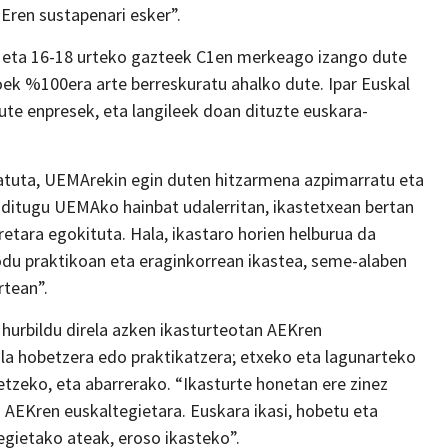
Eren sustapenari esker”.
n eta 16-18 urteko gazteek C1en merkeago izango dute
koek %100era arte berreskuratu ahalko dute. Ipar Euskal
te enpresek, eta langileek doan dituzte euskara-
patuta, UEMArekin egin duten hitzarmena azpimarratu eta
ko ditugu UEMAko hainbat udalerritan, ikastetxean bertan
etara egokituta. Hala, ikastaro horien helburua da
du praktikoan eta eraginkorrean ikastea, seme-alaben
rtean”.
hurbildu direla azken ikasturteotan AEKren
ila hobetzera edo praktikatzera; etxeko eta lagunarteko
tzeko, eta abarrerako. “Ikasturte honetan ere zinez
a AEKren euskaltegietara. Euskara ikasi, hobetu eta
egietako ateak, eroso ikasteko”.