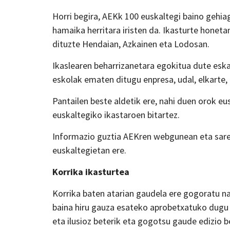
Horri begira, AEKk 100 euskaltegi baino gehiag
hamaika herritara iristen da. Ikasturte honeta
dituzte Hendaian, Azkainen eta Lodosan.
Ikaslearen beharrizanetara egokitua dute esk
eskolak ematen ditugu enpresa, udal, elkarte, 
Pantailen beste aldetik ere, nahi duen orok e
euskaltegiko ikastaroen bitartez.
Informazio guztia AEKren webgunean eta sare
euskaltegietan ere.
Korrika ikasturtea
Korrika baten atarian gaudela ere gogoratu nah
baina hiru gauza esateko aprobetxatuko dugu a
eta ilusioz beterik eta gogotsu gaude edizio b