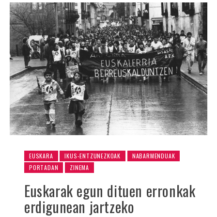
EUSKARA
IKUS-ENTZUNEZKOAK
NABARMENDUAK
PORTADAN
ZINEMA
Euskarak egun dituen erronkak
erdigunean jartzeko