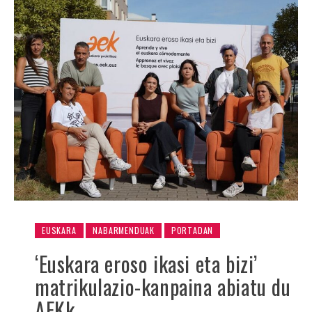
EUSKARA
NABARMENDUAK
PORTADAN
‘Euskara eroso ikasi eta bizi’
matrikulazio-kanpaina abiatu du
AEKk