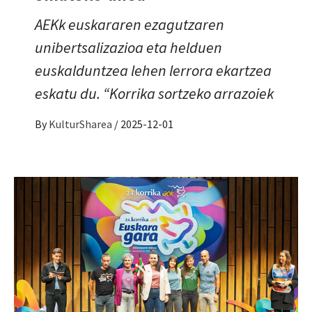
AEKk euskararen ezagutzaren
unibertsalizazioa eta helduen
euskalduntzea lehen lerrora ekartzea
eskatu du. “Korrika sortzeko arrazoiek
By
KulturSharea
/
2025-12-01