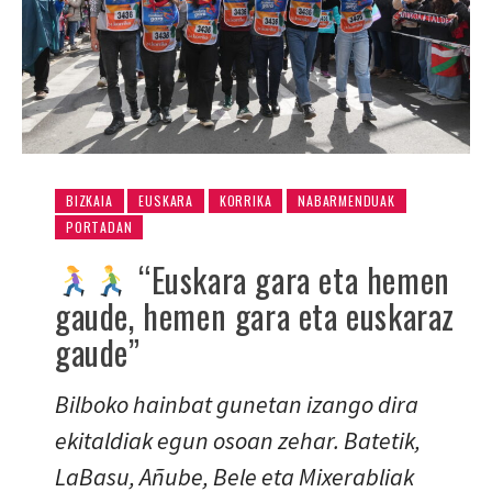
BIZKAIA
EUSKARA
KORRIKA
NABARMENDUAK
PORTADAN
“Euskara gara eta hemen
gaude, hemen gara eta euskaraz
gaude”
Bilboko hainbat gunetan izango dira
ekitaldiak egun osoan zehar. Batetik,
LaBasu, Añube, Bele eta Mixerabliak