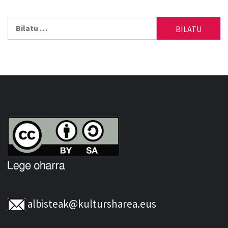
Bilatu:
albisteak@kultursharea.eus