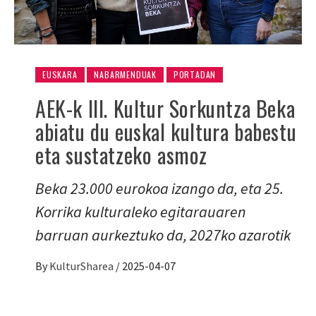
EUSKARA
NABARMENDUAK
PORTADAN
AEK-k III. Kultur Sorkuntza Beka
abiatu du euskal kultura babestu
eta sustatzeko asmoz
Beka 23.000 eurokoa izango da, eta 25.
Korrika kulturaleko egitarauaren
barruan aurkeztuko da, 2027ko azarotik
By
KulturSharea
/
2025-04-07