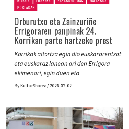
BIZKAIA
EUSKARA
NABARMENDUAK
NAFARROA
PORTADAN
Orburutxo eta Zainzuriñe
Errigoraren panpinak 24.
Korrikan parte hartzeko prest
Korrikak aitortza egin dio euskararentzat
eta euskaraz lanean ari den Errigora
ekimenari, egin duen eta
By
KulturSharea
/
2026-02-02