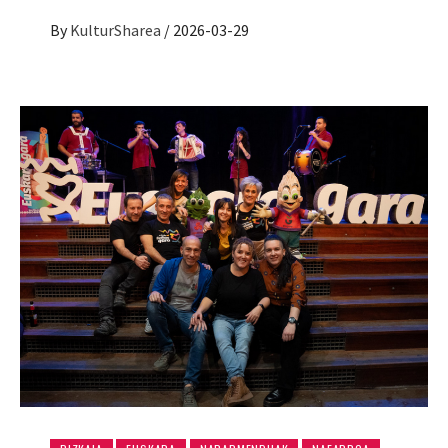
By
KulturSharea
/
2026-03-29