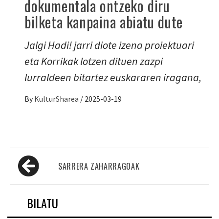
dokumentala ontzeko diru
bilketa kanpaina abiatu dute
Jalgi Hadi! jarri diote izena proiektuari
eta Korrikak lotzen dituen zazpi
lurraldeen bitartez euskararen iragana,
By
KulturSharea
/
2025-03-19
Sarreren
SARRERA ZAHARRAGOAK
nabigazioa
BILATU