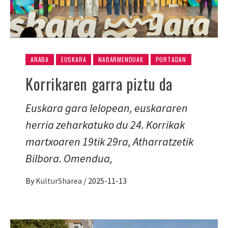
ARABA
EUSKARA
NABARMENDUAK
PORTADAN
Korrikaren garra piztu da
Euskara gara lelopean, euskararen
herria zeharkatuko du 24. Korrikak
martxoaren 19tik 29ra, Atharratzetik
Bilbora. Omendua,
By
KulturSharea
/
2025-11-13