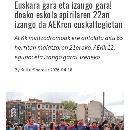
Euskara gara eta izango gara!
doako eskola apirilaren 22an
izango da AEKren euskaltegietan
AEKk mintzodromoak ere antolatu ditu 65
herritan maiatzaren 21erako. AEKk 12.
eguna: eta izango gara! izeneko
By
KulturSharea
/
2026-04-16