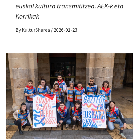
euskal kultura transmititzea. AEK-k eta
Korrikak
By
KulturSharea
/
2026-01-23