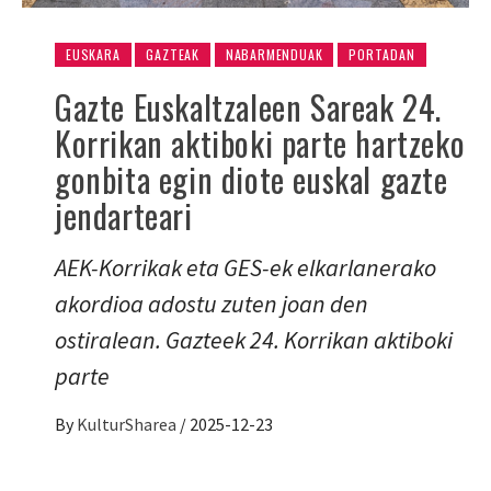
EUSKARA
GAZTEAK
NABARMENDUAK
PORTADAN
Gazte Euskaltzaleen Sareak 24.
Korrikan aktiboki parte hartzeko
gonbita egin diote euskal gazte
jendarteari
AEK-Korrikak eta GES-ek elkarlanerako
akordioa adostu zuten joan den
ostiralean. Gazteek 24. Korrikan aktiboki
parte
By
KulturSharea
/
2025-12-23