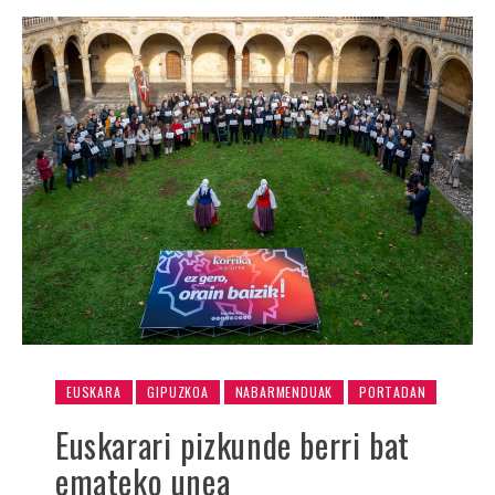
EUSKARA
GIPUZKOA
NABARMENDUAK
PORTADAN
Euskarari pizkunde berri bat
emateko unea