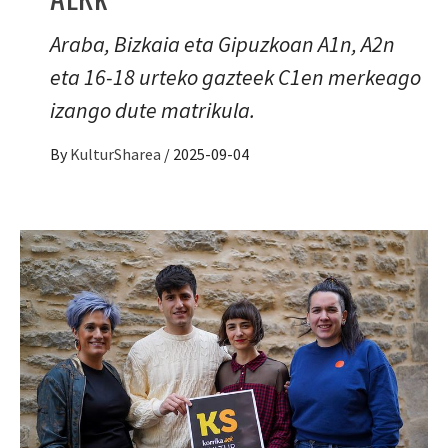
Araba, Bizkaia eta Gipuzkoan A1n, A2n
eta 16-18 urteko gazteek C1en merkeago
izango dute matrikula.
By
KulturSharea
/
2025-09-04