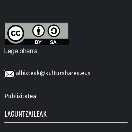
albisteak@kultursharea.eus
Publizitatea
LAGUNTZAILEAK