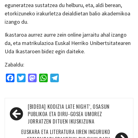
eguneratzea sustatzea du helburu, eta, aldi berean,
etorkizuneko irakurletza deialdietan balio akademikoa
izango du.
Ikastaroa aurrez aurre zein online jarraitu ahal izango
da, eta matrikulazioa Euskal Herriko Unibertsitatearen
Uda Ikastaroen bidez egin daiteke.
Zabaldu:
Facebook
Twitter
Mastodon
WhatsApp
Telegram
Bidalketetan
[BIDEOA] KODIZIA LATE NIGHT’, OSASUN
zehar
PUBLIKOA ETA DIRU-GOSEA UMOREZ
JORRATZEN DITUEN IKUSKIZUNA
nabigatu
EUSKARA ETA LITERATURA IIREN INGURUKO