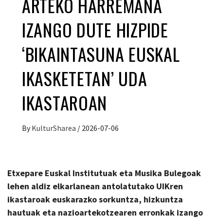
ARTEKO HARREMANA
IZANGO DUTE HIZPIDE
‘BIKAINTASUNA EUSKAL
IKASKETETAN’ UDA
IKASTAROAN
By
KulturSharea
/
2026-07-06
Etxepare Euskal Institutuak eta Musika Bulegoak
lehen aldiz elkarlanean antolatutako UIKren
ikastaroak euskarazko sorkuntza, hizkuntza
hautuak eta nazioartekotzearen erronkak izango