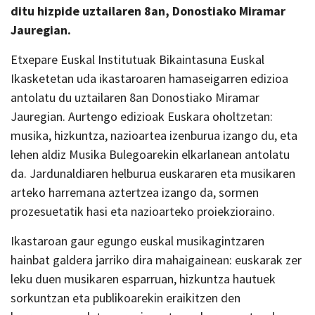
ditu hizpide uztailaren 8an, Donostiako Miramar
Jauregian.
Etxepare Euskal Institutuak Bikaintasuna Euskal
Ikasketetan uda ikastaroaren hamaseigarren edizioa
antolatu du uztailaren 8an Donostiako Miramar
Jauregian. Aurtengo edizioak Euskara oholtzetan:
musika, hizkuntza, nazioartea izenburua izango du, eta
lehen aldiz Musika Bulegoarekin elkarlanean antolatu
da. Jardunaldiaren helburua euskararen eta musikaren
arteko harremana aztertzea izango da, sormen
prozesuetatik hasi eta nazioarteko proiekzioraino.
Ikastaroan gaur egungo euskal musikagintzaren
hainbat galdera jarriko dira mahaigainean: euskarak zer
leku duen musikaren esparruan, hizkuntza hautuek
sorkuntzan eta publikoarekin eraikitzen den