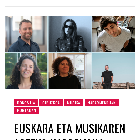
DONOSTIA
GIPUZKOA
MUSIKA
NABARMENDUAK
PORTADAN
EUSKARA ETA MUSIKAREN