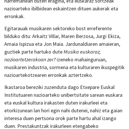
harremanean duten eragina, eta euskaraz sortzeak
nazioarteko ibilbidean eskaintzen dituen aukerak eta
erronkak.
Egitarauak musikaren sektoreko bost erreferente
bilduko ditu: Arkaitz Villar, Maren Berzosa, Jurgi Ekiza,
Amaia Ispizua eta Jon Maia. Jardunaldiaren amaieran,
guztiek parte hartuko dute
Musika euskaraz,
nazioartetzerakoan zer?
izeneko mahainguruan,
musikaren industria, sormena eta kulturaren ikuspegitik
nazioartekotzearen erronkak aztertzeko.
Ikastaroa bereziki zuzenduta dago Etxepare Euskal
Institutuaren nazioarteko unibertsitate sarean euskara
eta euskal kultura irakasten duten irakurleei eta
etorkizunean lan hori egin nahi dutenei, nahiz eta gaian
interesa duen pertsona orok parte hartu ahal izango
duen. Prestakuntzak irakurleen etengabeko