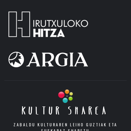
KULTUR SHAREA
ZABALDU KULTURAREN LEIHO GUZTIAK ETA
EUSKARAZ SHARETU