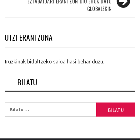
EZTABAIDARI ERANTZUN DIO EHUK DATU
GLOBALEKIN
UTZI ERANTZUNA
Iruzkinak bidaltzeko
saioa hasi
behar duzu.
BILATU
Bilatu: