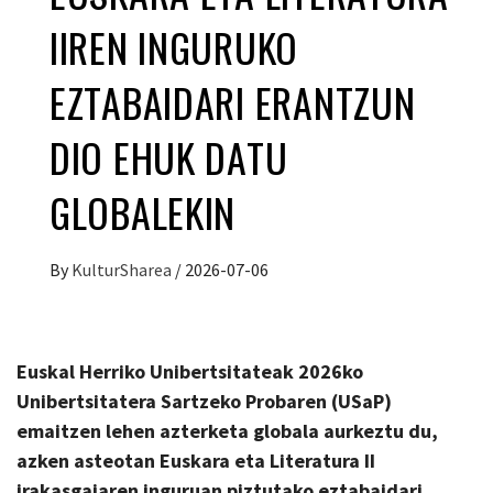
IIREN INGURUKO
EZTABAIDARI ERANTZUN
DIO EHUK DATU
GLOBALEKIN
By
KulturSharea
/
2026-07-06
Euskal Herriko Unibertsitateak 2026ko
Unibertsitatera Sartzeko Probaren (USaP)
emaitzen lehen azterketa globala aurkeztu du,
azken asteotan Euskara eta Literatura II
irakasgaiaren inguruan piztutako eztabaidari