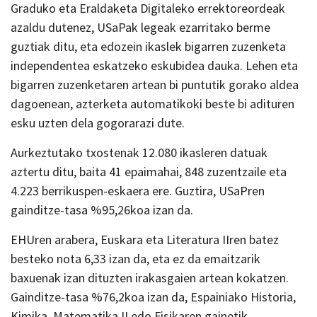
Graduko eta Eraldaketa Digitaleko errektoreordeak
azaldu dutenez, USaPak legeak ezarritako berme
guztiak ditu, eta edozein ikaslek bigarren zuzenketa
independentea eskatzeko eskubidea dauka. Lehen eta
bigarren zuzenketaren artean bi puntutik gorako aldea
dagoenean, azterketa automatikoki beste bi adituren
esku uzten dela gogorarazi dute.
Aurkeztutako txostenak 12.080 ikasleren datuak
aztertu ditu, baita 41 epaimahai, 848 zuzentzaile eta
4.223 berrikuspen-eskaera ere. Guztira, USaPren
gainditze-tasa %95,26koa izan da.
EHUren arabera, Euskara eta Literatura IIren batez
besteko nota 6,33 izan da, eta ez da emaitzarik
baxuenak izan dituzten irakasgaien artean kokatzen.
Gainditze-tasa %76,2koa izan da, Espainiako Historia,
Kimika, Matematika II edo Fisikaren gainetik.