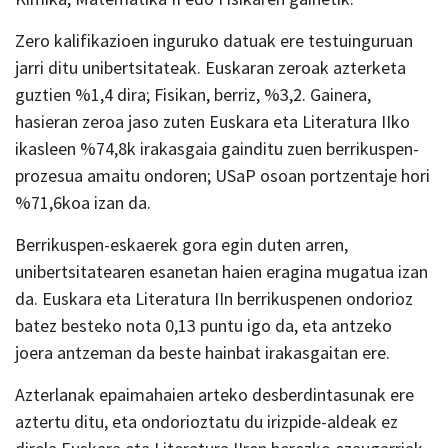
Zero kalifikazioen inguruko datuak ere testuinguruan
jarri ditu unibertsitateak. Euskaran zeroak azterketa
guztien %1,4 dira; Fisikan, berriz, %3,2. Gainera,
hasieran zeroa jaso zuten Euskara eta Literatura IIko
ikasleen %74,8k irakasgaia gainditu zuen berrikuspen-
prozesua amaitu ondoren; USaP osoan portzentaje hori
%71,6koa izan da.
Berrikuspen-eskaerek gora egin duten arren,
unibertsitatearen esanetan haien eragina mugatua izan
da. Euskara eta Literatura IIn berrikuspenen ondorioz
batez besteko nota 0,13 puntu igo da, eta antzeko
joera antzeman da beste hainbat irakasgaitan ere.
Azterlanak epaimahaien arteko desberdintasunak ere
aztertu ditu, eta ondorioztatu du irizpide-aldeak ez