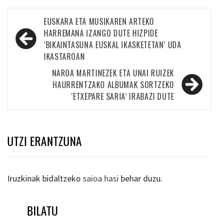
Bidalketetan
EUSKARA ETA MUSIKAREN ARTEKO
zehar
HARREMANA IZANGO DUTE HIZPIDE
‘BIKAINTASUNA EUSKAL IKASKETETAN’ UDA
nabigatu
IKASTAROAN
NAROA MARTINEZEK ETA UNAI RUIZEK
HAURRENTZAKO ALBUMAK SORTZEKO
‘ETXEPARE SARIA’ IRABAZI DUTE
UTZI ERANTZUNA
Iruzkinak bidaltzeko
saioa hasi
behar duzu.
BILATU