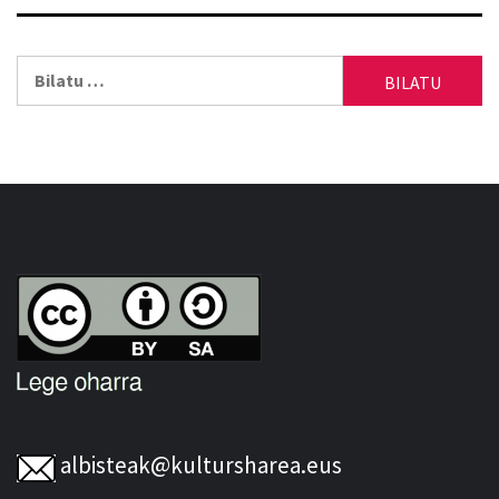
Bilatu:
albisteak@kultursharea.eus