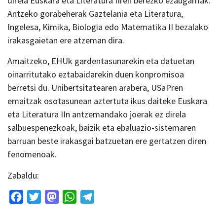
direla Euskara eta Literatura IIren berezko ezaugarriak.
Antzeko gorabeherak Gaztelania eta Literatura,
Ingelesa, Kimika, Biologia edo Matematika II bezalako
irakasgaietan ere atzeman dira.
Amaitzeko, EHUk gardentasunarekin eta datuetan
oinarritutako eztabaidarekin duen konpromisoa
berretsi du. Unibertsitatearen arabera, USaPren
emaitzak osotasunean aztertuta ikus daiteke Euskara
eta Literatura IIn antzemandako joerak ez direla
salbuespenezkoak, baizik eta ebaluazio-sistemaren
barruan beste irakasgai batzuetan ere gertatzen diren
fenomenoak.
Zabaldu:
Facebook
Twitter
Mastodon
WhatsApp
Telegram