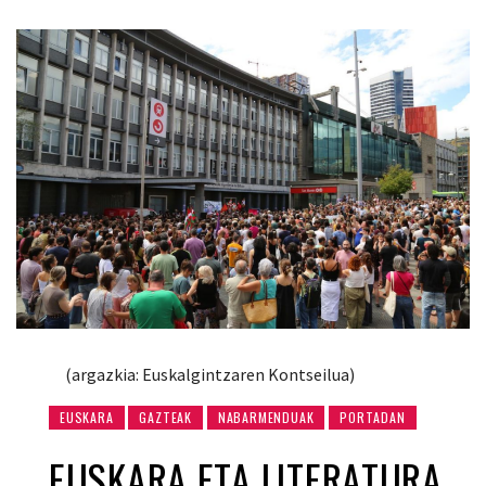
(argazkia: Euskalgintzaren Kontseilua)
EUSKARA
GAZTEAK
NABARMENDUAK
PORTADAN
EUSKARA ETA LITERATURA