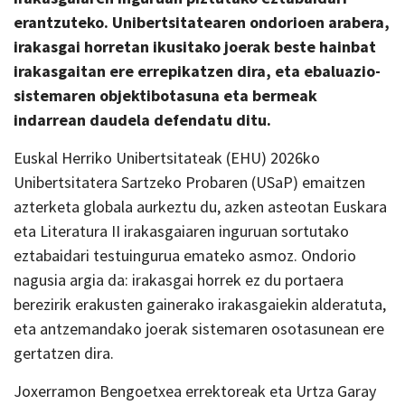
erantzuteko. Unibertsitatearen ondorioen arabera,
irakasgai horretan ikusitako joerak beste hainbat
irakasgaitan ere errepikatzen dira, eta ebaluazio-
sistemaren objektibotasuna eta bermeak
indarrean daudela defendatu ditu.
Euskal Herriko Unibertsitateak (EHU) 2026ko
Unibertsitatera Sartzeko Probaren (USaP) emaitzen
azterketa globala aurkeztu du, azken asteotan Euskara
eta Literatura II irakasgaiaren inguruan sortutako
eztabaidari testuingurua emateko asmoz. Ondorio
nagusia argia da: irakasgai horrek ez du portaera
berezirik erakusten gainerako irakasgaiekin alderatuta,
eta antzemandako joerak sistemaren osotasunean ere
gertatzen dira.
Joxerramon Bengoetxea errektoreak eta Urtza Garay