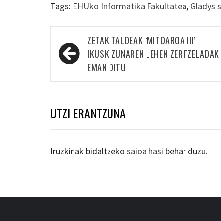
Tags:
EHUko Informatika Fakultatea
,
Gladys s
Bidalketetan
ZETAK TALDEAK ‘MITOAROA III’
zehar
IKUSKIZUNAREN LEHEN ZERTZELADAK
nabigatu
EMAN DITU
UTZI ERANTZUNA
Iruzkinak bidaltzeko
saioa hasi
behar duzu.