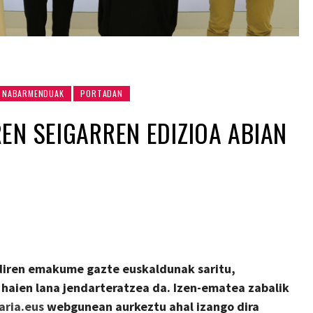
NABARMENDUAK
PORTADAN
EN SEIGARREN EDIZIOA ABIAN
 diren emakume gazte euskaldunak saritu,
 haien lana jendarteratzea da. Izen-ematea zabalik
ria.eus
webgunean aurkeztu ahal izango dira