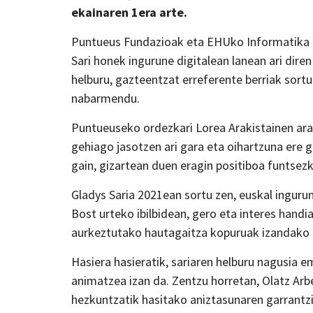
ekainaren 1era arte.
Puntueus Fundazioak eta EHUko Informatika Fa
Sari honek ingurune digitalean lanean ari dir
helburu, gazteentzat erreferente berriak sor
nabarmendu.
Puntueuseko ordezkari Lorea Arakistainen ara
gehiago jasotzen ari gara eta oihartzuna ere 
gain, gizartean duen eragin positiboa funtsez
Gladys Saria 2021ean sortu zen, euskal ingurun
Bost urteko ibilbidean, gero eta interes handi
aurkeztutako hautagaitza kopuruak izandako
Hasiera hasieratik, sariaren helburu nagusia 
animatzea izan da. Zentzu horretan, Olatz Ar
hezkuntzatik hasitako aniztasunaren garrantz