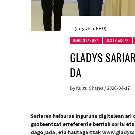
(argazkia: EHU)
BERDINTASUNA
BESTELAKOAK
GLADYS SARIAR
DA
By
KulturSharea
/
2026-04-17
Sariaren helburua ingurune digitalean ari
gazteentzat erreferente berriak sortu eta
dago jada, eta hautagaitzak
www.gladyssa