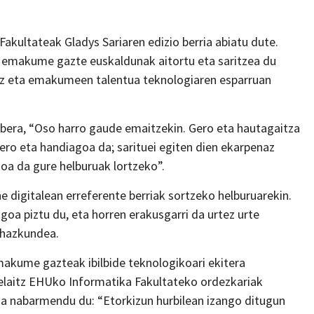
kultateak Gladys Sariaren edizio berria abiatu dute.
en emakume gazte euskaldunak aitortu eta saritzea du
tuz eta emakumeen talentua teknologiaren esparruan
bera, “Oso harro gaude emaitzekin. Gero eta hautagaitza
gero eta handiagoa da; sarituei egiten dien ekarpenaz
koa da gure helburuak lortzeko”.
e digitalean erreferente berriak sortzeko helburuarekin.
agoa piztu du, eta horren erakusgarri da urtez urte
 hazkundea.
emakume gazteak ibilbide teknologikoari ekitera
belaitz EHUko Informatika Fakultateko ordezkariak
ia nabarmendu du: “Etorkizun hurbilean izango ditugun