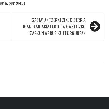
aria
,
puntueus
‘GABIA’ ANTZERKI ZIKLO BERRIA
IGANDEAN ABIATUKO DA GASTEIZKO
IZASKUN ARRUE KULTURGUNEAN