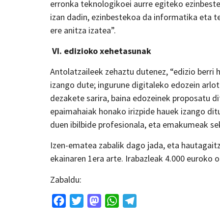
erronka teknologikoei aurre egiteko ezinbestek
izan dadin, ezinbestekoa da informatika eta t
ere anitza izatea”.
VI. edizioko xehetasunak
Antolatzaileek zehaztu dutenez, “edizio berr
izango dute; ingurune digitaleko edozein arlo
dezakete sarira, baina edozeinek proposatu di
epaimahaiak honako irizpide hauek izango dit
duen ibilbide profesionala, eta emakumeak se
Izen-ematea zabalik dago jada, eta hautagai
ekainaren 1era arte. Irabazleak 4.000 euroko o
Zabaldu:
Facebook
Twitter
Mastodon
WhatsApp
Telegram