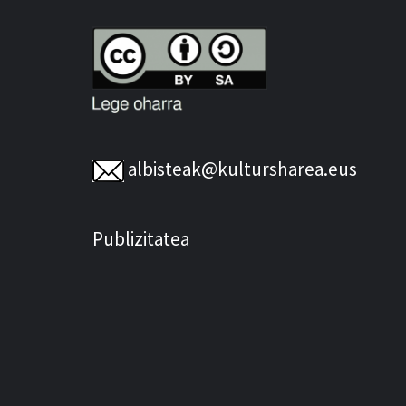
albisteak@kultursharea.eus
Publizitatea