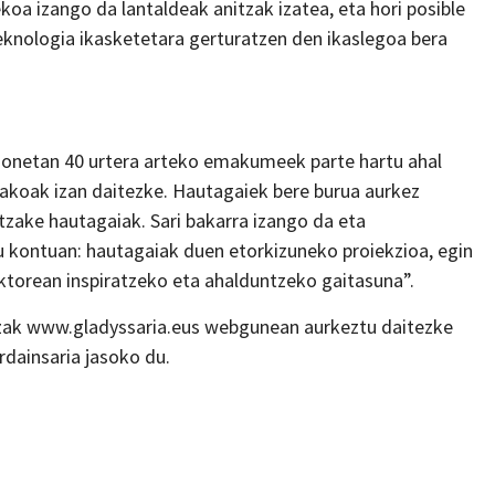
oa izango da lantaldeak anitzak izatea, eta hori posible
eknologia ikasketetara gerturatzen den ikaslegoa bera
i honetan 40 urtera arteko emakumeek parte hartu ahal
takoak izan daitezke. Hautagaiek bere burua aurkez
tzake hautagaiak. Sari bakarra izango da eta
u kontuan: hautagaiak duen etorkizuneko proiekzioa, egin
ktorean inspiratzeko eta ahalduntzeko gaitasuna”.
tzak www.gladyssaria.eus webgunean aurkeztu daitezke
rdainsaria jasoko du.