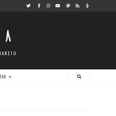
Twitter
Facebook
Instagram
Youtube
Mastodon.eus
RSS
Podcast
EA
HARETU
TAK