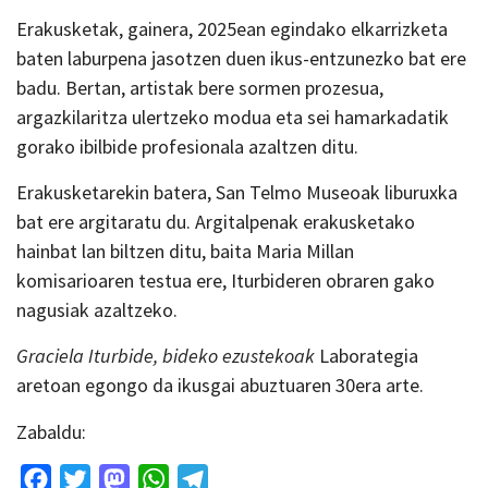
Erakusketak, gainera, 2025ean egindako elkarrizketa
baten laburpena jasotzen duen ikus-entzunezko bat ere
badu. Bertan, artistak bere sormen prozesua,
argazkilaritza ulertzeko modua eta sei hamarkadatik
gorako ibilbide profesionala azaltzen ditu.
Erakusketarekin batera, San Telmo Museoak liburuxka
bat ere argitaratu du. Argitalpenak erakusketako
hainbat lan biltzen ditu, baita Maria Millan
komisarioaren testua ere, Iturbideren obraren gako
nagusiak azaltzeko.
Graciela Iturbide, bideko ezustekoak
Laborategia
aretoan egongo da ikusgai abuztuaren 30era arte.
Zabaldu:
Facebook
Twitter
Mastodon
WhatsApp
Telegram