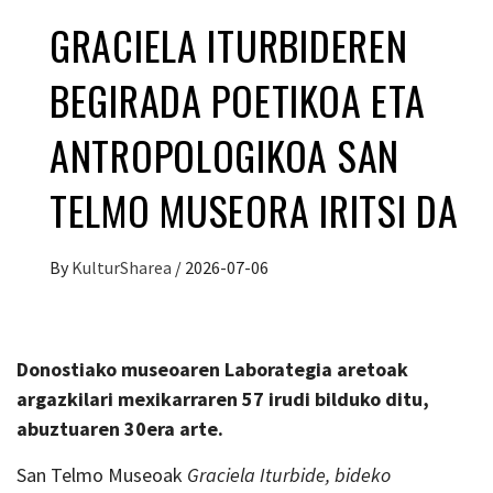
GRACIELA ITURBIDEREN
BEGIRADA POETIKOA ETA
ANTROPOLOGIKOA SAN
TELMO MUSEORA IRITSI DA
By
KulturSharea
/
2026-07-06
Donostiako museoaren Laborategia aretoak
argazkilari mexikarraren 57 irudi bilduko ditu,
abuztuaren 30era arte.
San Telmo Museoak
Graciela Iturbide, bideko