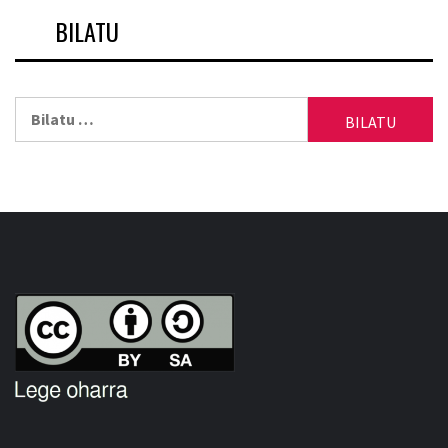
BILATU
Bilatu: