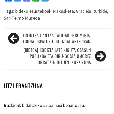
Tags:
bideko ezustekoak erakusketa
,
Graciela Iturbide
,
San Telmo Museoa
Bidalketetan
EREINTZA DANTZA TALDEAK ERROMERIA
zehar
EGUNA OSPATUKO DU UZTAILAREN 18AN
nabigatu
[BIDEOA] KODIZIA LATE NIGHT’, OSASUN
PUBLIKOA ETA DIRU-GOSEA UMOREZ
JORRATZEN DITUEN IKUSKIZUNA
UTZI ERANTZUNA
Iruzkinak bidaltzeko
saioa hasi
behar duzu.