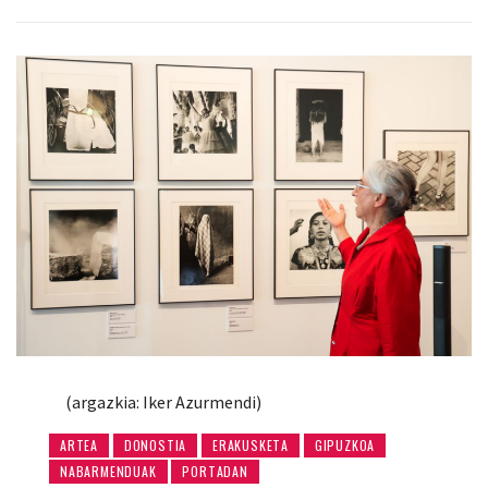
(argazkia: Iker Azurmendi)
ARTEA
DONOSTIA
ERAKUSKETA
GIPUZKOA
NABARMENDUAK
PORTADAN