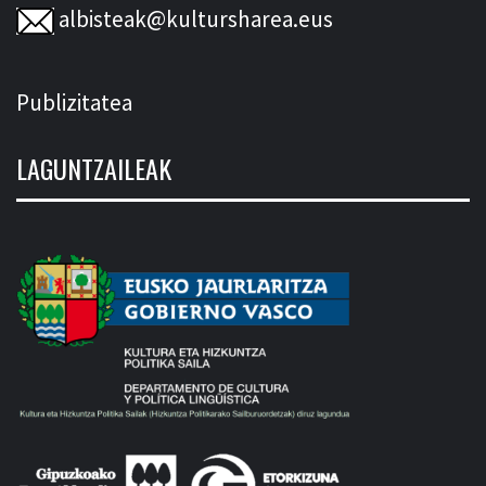
albisteak@kultursharea.eus
Publizitatea
LAGUNTZAILEAK