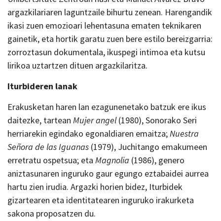
argazkilariaren laguntzaile bihurtu zenean. Harengandik
ikasi zuen emozioari lehentasuna ematen teknikaren
gainetik, eta hortik garatu zuen bere estilo bereizgarria:
zorroztasun dokumentala, ikuspegi intimoa eta kutsu
lirikoa uztartzen dituen argazkilaritza.
Iturbideren lanak
Erakusketan haren lan ezagunenetako batzuk ere ikus
daitezke, tartean
Mujer angel
(1980), Sonorako Seri
herriarekin egindako egonaldiaren emaitza;
Nuestra
Señora de las Iguanas
(1979), Juchitango emakumeen
erretratu ospetsua; eta
Magnolia
(1986), genero
aniztasunaren inguruko gaur egungo eztabaidei aurrea
hartu zien irudia. Argazki horien bidez, Iturbidek
gizartearen eta identitatearen inguruko irakurketa
sakona proposatzen du.