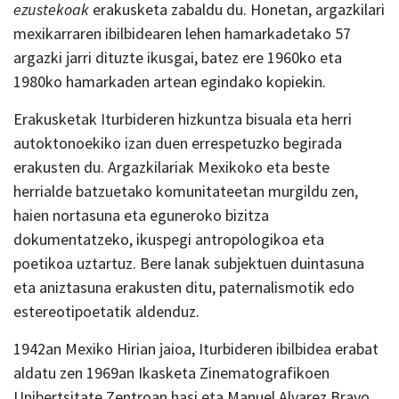
ezustekoak
erakusketa zabaldu du. Honetan, argazkilari
mexikarraren ibilbidearen lehen hamarkadetako 57
argazki jarri dituzte ikusgai, batez ere 1960ko eta
1980ko hamarkaden artean egindako kopiekin.
Erakusketak Iturbideren hizkuntza bisuala eta herri
autoktonoekiko izan duen errespetuzko begirada
erakusten du. Argazkilariak Mexikoko eta beste
herrialde batzuetako komunitateetan murgildu zen,
haien nortasuna eta eguneroko bizitza
dokumentatzeko, ikuspegi antropologikoa eta
poetikoa uztartuz. Bere lanak subjektuen duintasuna
eta aniztasuna erakusten ditu, paternalismotik edo
estereotipoetatik aldenduz.
1942an Mexiko Hirian jaioa, Iturbideren ibilbidea erabat
aldatu zen 1969an Ikasketa Zinematografikoen
Unibertsitate Zentroan hasi eta Manuel Alvarez Bravo