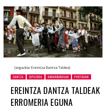
(argazkia: Ereintza Dantza Taldea)
DANTZA
GIPUZKOA
NABARMENDUAK
PORTADAN
EREINTZA DANTZA TALDEAK
ERROMERIA EGUNA