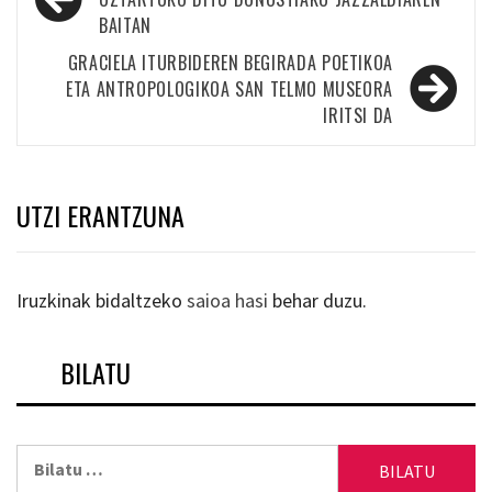
zehar
BAITAN
nabigatu
GRACIELA ITURBIDEREN BEGIRADA POETIKOA
ETA ANTROPOLOGIKOA SAN TELMO MUSEORA
IRITSI DA
UTZI ERANTZUNA
Iruzkinak bidaltzeko
saioa hasi
behar duzu.
BILATU
Bilatu: