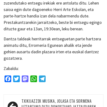
zuzendutako entsegu irekiak ere antolatu ditu. Lehen
saioa egin dute dagoeneko Herri Arte Eskolan, eta
parte-hartze handia izan dela nabarmendu dute.
Prestakuntzarekin jarraitzeko, beste bi entsegu egingo
dituzte gaur eta 13an, 19:30ean, leku berean.
Dantza taldeak herritarrak entseguetan parte hartzera
animatu ditu, Erromeria Egunean ahalik eta jende
gehien ausartu dadin plazara irten eta euskal dantzez
gozatzera.
Zabaldu:
Facebook
Twitter
Mastodon
WhatsApp
Telegram
Bidalketetan
TXIKIJAZZEK MUSIKA, JOLASA ETA SORMENA
UZTARTUKO DITU DONOSTIAKO JAZZALDIAREN