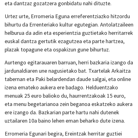
eta dantzaz gozatzera gonbidatu nahi dituzte.
Urtez urte, Erromeria Eguna erreferentziazko hitzordu
bihurtu da Errenteriako kultur egutegian. Antolatzaileen
helburua da adin eta esperientzia guztietako herritarrek
euskal dantza gertutik ezagutzea eta parte hartzea,
plazak topagune eta ospakizun gune bihurtuz.
Aurtengo egitarauaren barruan, herri bazkaria izango da
jardunaldiaren une nagusietako bat. Txartelak Arkaitza
tabernan eta Paki belardendan daude salgai, eta online
izena emateko aukera ere badago. Helduentzako
menuak 25 euro balioko du, haurrentzakoak 15 euro,
eta menu begetarianoa zein beganoa eskatzeko aukera
ere izango da. Bazkarian parte hartu nahi dutenek
uztailaren 10a baino lehen eman beharko dute izena.
Erromeria Egunari begira, Ereintzak herritar guztiei