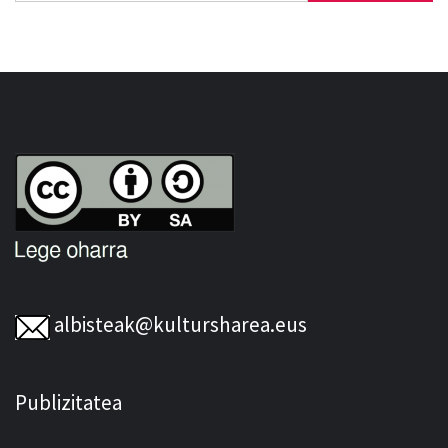
albisteak@kultursharea.eus
Publizitatea