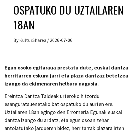
OSPATUKO DU UZTAILAREN
18AN
By
KulturSharea
/
2026-07-06
Egun osoko egitaraua prestatu dute, euskal dantza
herritarren eskura jarri eta plaza dantzaz betetzea
izango da ekimenaren helburu nagusia.
Ereintza Dantza Taldeak urteroko hitzordu
esanguratsuenetako bat ospatuko du aurten ere.
Uztailaren 18an egingo den Erromeria Egunak euskal
dantza izango du ardatz, eta egun osoan zehar
antolatutako jardueren bidez, herritarrak plazara irten