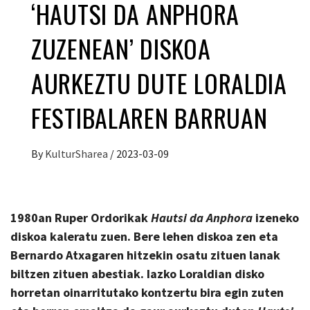
‘HAUTSI DA ANPHORA
ZUZENEAN’ DISKOA
AURKEZTU DUTE LORALDIA
FESTIBALAREN BARRUAN
By
KulturSharea
/
2023-03-09
1980an Ruper Ordorikak
Hautsi da Anphora
izeneko
diskoa
kaleratu zuen. Bere lehen diskoa zen eta
Bernardo Atxagaren hitzekin osatu zituen lanak
biltzen zituen abestiak. Iazko Loraldian disko
horretan oinarritutako kontzertu bira egin zuten