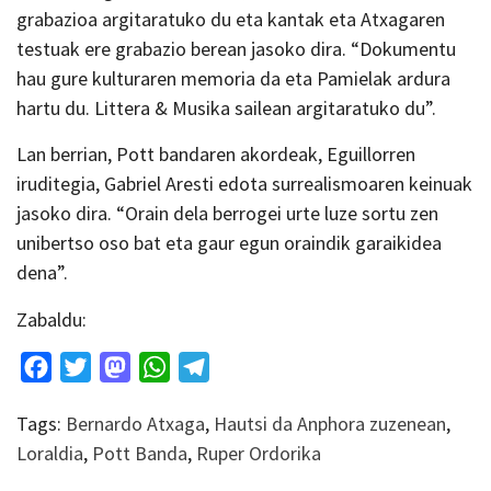
grabazioa argitaratuko du eta kantak eta Atxagaren
testuak ere grabazio berean jasoko dira. “Dokumentu
hau gure kulturaren memoria da eta Pamielak ardura
hartu du. Littera & Musika sailean argitaratuko du”.
Lan berrian, Pott bandaren akordeak, Eguillorren
iruditegia, Gabriel Aresti edota surrealismoaren keinuak
jasoko dira. “Orain dela berrogei urte luze sortu zen
unibertso oso bat eta gaur egun oraindik garaikidea
dena”.
Zabaldu:
Facebook
Twitter
Mastodon
WhatsApp
Telegram
Tags:
Bernardo Atxaga
,
Hautsi da Anphora zuzenean
,
Loraldia
,
Pott Banda
,
Ruper Ordorika