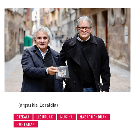
(argazkia: Loraldia)
BIZKAIA
LIBURUAK
MUSIKA
NABARMENDUAK
PORTADAN