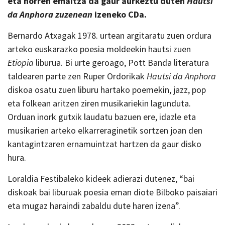
eta horren emaitza da gaur aurkeztu duten
Hautsi
da Anphora zuzenean
izeneko CDa.
Bernardo Atxagak 1978. urtean argitaratu zuen ordura
arteko euskarazko poesia moldeekin hautsi zuen
Etiopia
liburua. Bi urte geroago, Pott Banda literatura
taldearen parte zen Ruper Ordorikak
Hautsi da Anphora
diskoa osatu zuen liburu hartako poemekin, jazz, pop
eta folkean aritzen ziren musikariekin lagunduta.
Orduan inork gutxik laudatu bazuen ere, idazle eta
musikarien arteko elkarreraginetik sortzen joan den
kantagintzaren ernamuintzat hartzen da gaur disko
hura.
Loraldia Festibaleko kideek adierazi dutenez, “bai
diskoak bai liburuak poesia eman diote Bilboko paisaiari
eta mugaz haraindi zabaldu dute haren izena”.