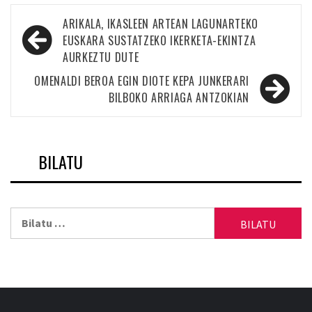
Bidalketetan
ARIKALA, IKASLEEN ARTEAN LAGUNARTEKO
zehar
EUSKARA SUSTATZEKO IKERKETA-EKINTZA
AURKEZTU DUTE
nabigatu
OMENALDI BEROA EGIN DIOTE KEPA JUNKERARI
BILBOKO ARRIAGA ANTZOKIAN
BILATU
Bilatu: