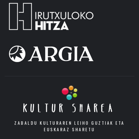
KULTUR SHAREA
ZABALDU KULTURAREN LEIHO GUZTIAK ETA
EUSKARAZ SHARETU