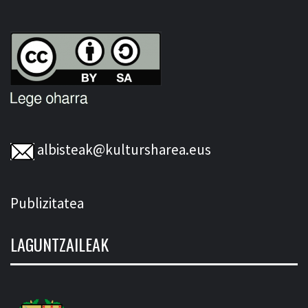
albisteak@kultursharea.eus
Publizitatea
LAGUNTZAILEAK