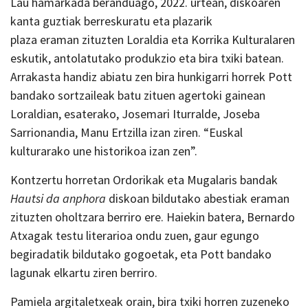
Lau hamarkada beranduago, 2022. urtean, diskoaren
kanta guztiak berreskuratu eta plazarik
plaza eraman zituzten Loraldia eta Korrika Kulturalaren
eskutik, antolatutako produkzio eta bira txiki batean.
Arrakasta handiz abiatu zen bira hunkigarri horrek Pott
bandako sortzaileak batu zituen agertoki gainean
Loraldian, esaterako, Josemari Iturralde, Joseba
Sarrionandia, Manu Ertzilla izan ziren. “Euskal
kulturarako une historikoa izan zen”.
Kontzertu horretan Ordorikak eta Mugalaris bandak
Hautsi da anphora
diskoan bildutako abestiak eraman
zituzten oholtzara berriro ere. Haiekin batera, Bernardo
Atxagak testu literarioa ondu zuen, gaur egungo
begiradatik bildutako gogoetak, eta Pott bandako
lagunak elkartu ziren berriro.
Pamiela argitaletxeak orain, bira txiki horren zuzeneko