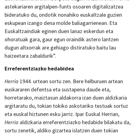
astekariaren argitalpen-funts osoaren digitalizatzea
bideratuko du, ondotik nonahiko euskaltzale guzien
eskupean izango dena molde baliagarrienean. Eta
Euskaltzaindiak eginen duen lanaz eskerdun eta
ohoratuak gara, gaur egun oraindik astero lantzen
dugun altxorrak are gehiago distiratuko baitu lau
haizeetara zabaldurik”.
Erreferentziazko hedabidea
Herria
1944. urtean sortu zen. Bere helburuen artean
euskararen defentsa eta sustapena daude eta,
horretarako, maiztasun aldakorra izan duen aldizkaria
argitaratu du, tokian tokiko askotariko testuak sortuz
eta euskal hiztunen esku jarriz. Ipar Euskal Herrian,
Herria
aldizkaria erreferentziazko hedabide bilakatu da,
sortu zenetik, aldiko gizartea islatzen duen tokian