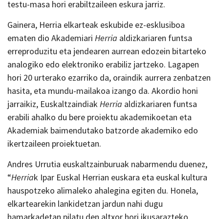
testu-masa hori erabiltzaileen eskura jarriz.
Gainera, Herria elkarteak eskubide ez-esklusiboa
ematen dio Akademiari
Herria
aldizkariaren funtsa
erreproduzitu eta jendearen aurrean edozein bitarteko
analogiko edo elektroniko erabiliz jartzeko. Lagapen
hori 20 urterako ezarriko da, oraindik aurrera zenbatzen
hasita, eta mundu-mailakoa izango da. Akordio honi
jarraikiz, Euskaltzaindiak
Herria
aldizkariaren funtsa
erabili ahalko du bere proiektu akademikoetan eta
Akademiak baimendutako batzorde akademiko edo
ikertzaileen proiektuetan.
Andres Urrutia euskaltzainburuak nabarmendu duenez,
“
Herria
k Ipar Euskal Herrian euskara eta euskal kultura
hauspotzeko alimaleko ahalegina egiten du. Honela,
elkartearekin lankidetzan jardun nahi dugu
hamarkadetan pilatu den altxor hori ikusarazteko,