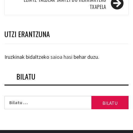
TXAPELA
UTZI ERANTZUNA
Iruzkinak bidaltzeko
saioa hasi
behar duzu.
BILATU
Bilatu: