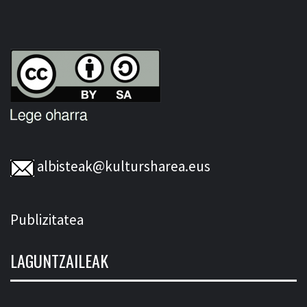
albisteak@kultursharea.eus
Publizitatea
LAGUNTZAILEAK