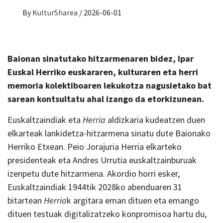
By
KulturSharea
/
2026-06-01
Baionan sinatutako hitzarmenaren bidez, Ipar
Euskal Herriko euskararen, kulturaren eta herri
memoria kolektiboaren lekukotza nagusietako bat
sarean kontsultatu ahal izango da etorkizunean.
Euskaltzaindiak eta
Herria
aldizkaria kudeatzen duen
elkarteak lankidetza-hitzarmena sinatu dute Baionako
Herriko Etxean. Peio Jorajuria Herria elkarteko
presidenteak eta Andres Urrutia euskaltzainburuak
izenpetu dute hitzarmena. Akordio horri esker,
Euskaltzaindiak 1944tik 2028ko abenduaren 31
bitartean
Herria
k argitara eman dituen eta emango
dituen testuak digitalizatzeko konpromisoa hartu du,