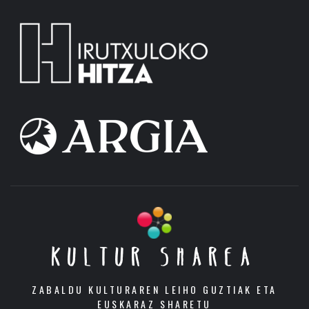
KULTUR SHAREA
ZABALDU KULTURAREN LEIHO GUZTIAK ETA
EUSKARAZ SHARETU