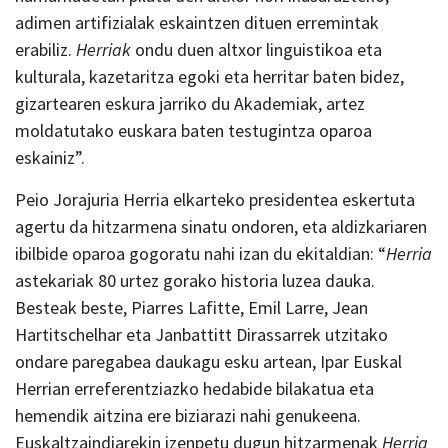
adimen artifizialak eskaintzen dituen erremintak
erabiliz.
Herriak
ondu duen altxor linguistikoa eta
kulturala, kazetaritza egoki eta herritar baten bidez,
gizartearen eskura jarriko du Akademiak, artez
moldatutako euskara baten testugintza oparoa
eskainiz”.
Peio Jorajuria Herria elkarteko presidentea eskertuta
agertu da hitzarmena sinatu ondoren, eta aldizkariaren
ibilbide oparoa gogoratu nahi izan du ekitaldian: “
Herria
astekariak 80 urtez gorako historia luzea dauka.
Besteak beste, Piarres Lafitte, Emil Larre, Jean
Hartitschelhar eta Janbattitt Dirassarrek utzitako
ondare paregabea daukagu esku artean, Ipar Euskal
Herrian erreferentziazko hedabide bilakatua eta
hemendik aitzina ere biziarazi nahi genukeena.
Euskaltzaindiarekin izenpetu dugun hitzarmenak
Herria