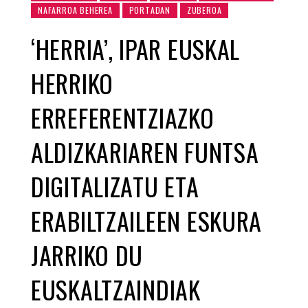
NAFARROA BEHEREA
PORTADAN
ZUBEROA
‘HERRIA’, IPAR EUSKAL
HERRIKO
ERREFERENTZIAZKO
ALDIZKARIAREN FUNTSA
DIGITALIZATU ETA
ERABILTZAILEEN ESKURA
JARRIKO DU
EUSKALTZAINDIAK