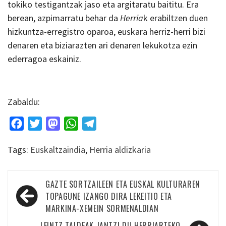
tokiko testigantzak jaso eta argitaratu baititu. Era
berean, azpimarratu behar da
Herria
k erabiltzen duen
hizkuntza-erregistro oparoa, euskara herriz-herri bizi
denaren eta biziarazten ari denaren lekukotza ezin
ederragoa eskainiz.
Zabaldu:
Facebook
Twitter
Mastodon
WhatsApp
Telegram
Tags:
Euskaltzaindia
,
Herria aldizkaria
Bidalketetan
GAZTE SORTZAILEEN ETA EUSKAL KULTURAREN
zehar
TOPAGUNE IZANGO DIRA LEKEITIO ETA
MARKINA-XEMEIN SORMENALDIAN
nabigatu
LEINTZ TALDEAK JANTZI DU HERRIARTEKO