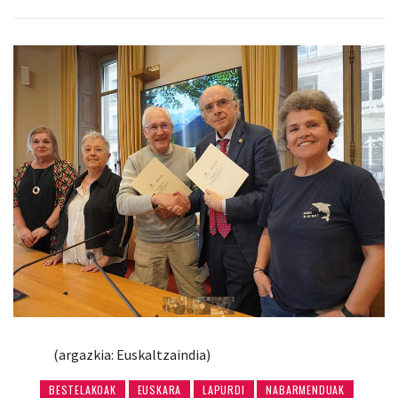
(argazkia: Euskaltzaindia)
BESTELAKOAK
EUSKARA
LAPURDI
NABARMENDUAK