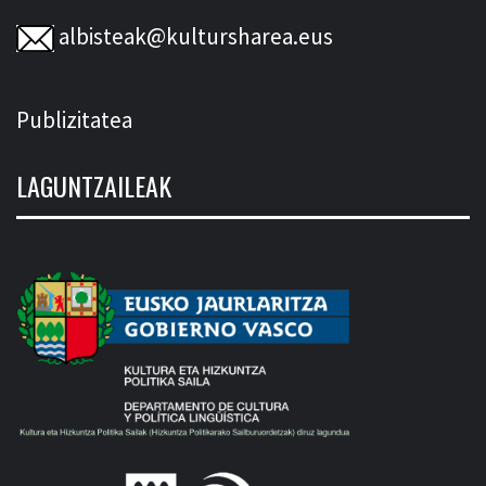
albisteak@kultursharea.eus
Publizitatea
LAGUNTZAILEAK