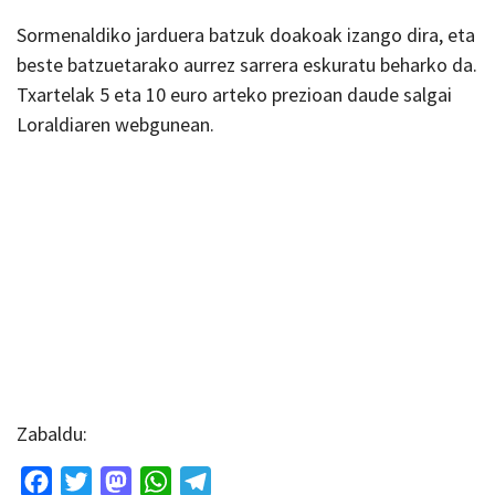
Sormenaldiko jarduera batzuk doakoak izango dira, eta
beste batzuetarako aurrez sarrera eskuratu beharko da.
Txartelak 5 eta 10 euro arteko prezioan daude salgai
Loraldiaren webgunean.
Zabaldu:
Facebook
Twitter
Mastodon
WhatsApp
Telegram