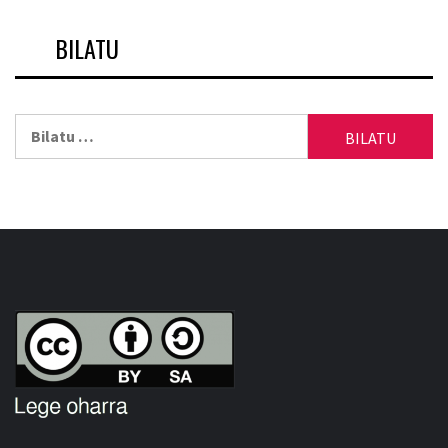
BILATU
Bilatu: