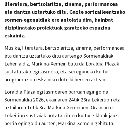
literatura, bertsolaritza, zinema, performancea
eta dantza uztartuko ditu. Gazte sortzaileentzako
sormen-egonaldiak ere antolatu dira, hainbat
diziplinatako proiektuak garatzeko espazioa
eskainiz.
Musika, literatura, bertsolaritza, zinema, performancea
eta dantza uztartuko ditu aurtengo Sormenaldiak.
Lehen aldiz, Markina-Xemein batu da Loraldia Plazak
sustatutako egitasmora, eta sei eguneko kultur
programazioa eskainiko dute bi herrien artean.
Loraldia Plaza egitasmoaren barruan egingo da
Sormenaldia 2026, ekainaren 24tik 26ra Lekeition eta
uztailaren 1etik 3ra Markina-Xemeinen. Orain arte
Lekeition sustraiak botata zituen kultur zikloak jauzi
berria egingo du aurten, Markina-Xemein gehituta.