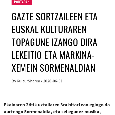
PORTADAN
GAZTE SORTZAILEEN ETA
EUSKAL KULTURAREN
TOPAGUNE IZANGO DIRA
LEKEITIO ETA MARKINA-
XEMEIN SORMENALDIAN
By
KulturSharea
/
2026-06-01
Ekainaren 24tik uztailaren 3ra bitartean egingo da
aurtengo Sormenaldia, eta sei egunez musika,