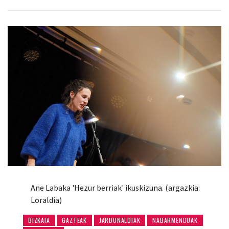
Ane Labaka 'Hezur berriak' ikuskizuna. (argazkia:
Loraldia)
BIZKAIA
GAZTEAK
JARDUNALDIAK
NABARMENDUAK