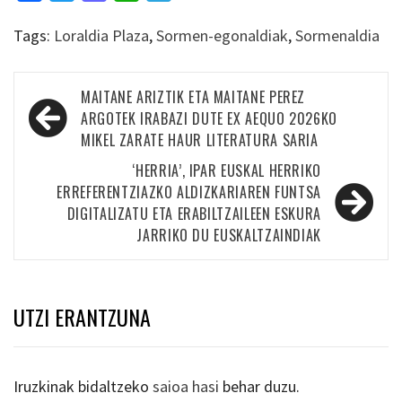
Tags:
Loraldia Plaza
,
Sormen-egonaldiak
,
Sormenaldia
Bidalketetan
MAITANE ARIZTIK ETA MAITANE PEREZ
zehar
ARGOTEK IRABAZI DUTE EX AEQUO 2026KO
MIKEL ZARATE HAUR LITERATURA SARIA
nabigatu
‘HERRIA’, IPAR EUSKAL HERRIKO
ERREFERENTZIAZKO ALDIZKARIAREN FUNTSA
DIGITALIZATU ETA ERABILTZAILEEN ESKURA
JARRIKO DU EUSKALTZAINDIAK
UTZI ERANTZUNA
Iruzkinak bidaltzeko
saioa hasi
behar duzu.