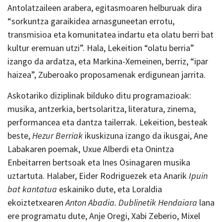
Antolatzaileen arabera, egitasmoaren helburuak dira
“sorkuntza garaikidea arnasguneetan errotu,
transmisioa eta komunitatea indartu eta olatu berri bat
kultur eremuan utzi”. Hala, Lekeition “olatu berria”
izango da ardatza, eta Markina-Xemeinen, berriz, “ipar
haizea”, Zuberoako proposamenak erdigunean jarrita.
Askotariko diziplinak bilduko ditu programazioak:
musika, antzerkia, bertsolaritza, literatura, zinema,
performancea eta dantza tailerrak. Lekeition, besteak
beste,
Hezur Berriak
ikuskizuna izango da ikusgai, Ane
Labakaren poemak, Uxue Alberdi eta Onintza
Enbeitarren bertsoak eta Ines Osinagaren musika
uztartuta. Halaber, Eider Rodriguezek eta Anarik
Ipuin
bat kantatua
eskainiko dute, eta Loraldia
ekoiztetxearen
Anton Abadia. Dublinetik Hendaiara
lana
ere programatu dute, Anje Oregi, Xabi Zeberio, Mixel