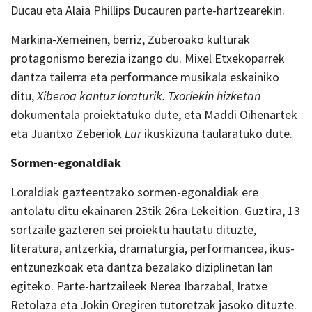
Ducau eta Alaia Phillips Ducauren parte-hartzearekin.
Markina-Xemeinen, berriz, Zuberoako kulturak
protagonismo berezia izango du. Mixel Etxekoparrek
dantza tailerra eta performance musikala eskainiko
ditu,
Xiberoa kantuz loraturik. Txoriekin hizketan
dokumentala proiektatuko dute, eta Maddi Oihenartek
eta Juantxo Zeberiok
Lur
ikuskizuna taularatuko dute.
Sormen-egonaldiak
Loraldiak gazteentzako sormen-egonaldiak ere
antolatu ditu ekainaren 23tik 26ra Lekeition. Guztira, 13
sortzaile gazteren sei proiektu hautatu dituzte,
literatura, antzerkia, dramaturgia, performancea, ikus-
entzunezkoak eta dantza bezalako diziplinetan lan
egiteko. Parte-hartzaileek Nerea Ibarzabal, Iratxe
Retolaza eta Jokin Oregiren tutoretzak jasoko dituzte.