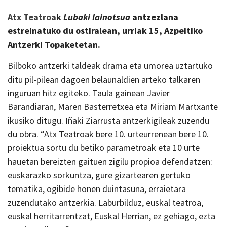
Atx Teatroa
k
Lubaki lainotsua
antzezlana
estreinatuko du ostiralean, urriak 15, Azpeitiko
Antzerki Topaketetan.
Bilboko antzerki taldeak drama eta umorea uztartuko
ditu pil-pilean dagoen belaunaldien arteko talkaren
inguruan hitz egiteko. Taula gainean Javier
Barandiaran, Maren Basterretxea eta Miriam Martxante
ikusiko ditugu. Iñaki Ziarrusta antzerkigileak zuzendu
du obra. “Atx Teatroak bere 10. urteurrenean bere 10.
proiektua sortu du betiko parametroak eta 10 urte
hauetan bereizten gaituen zigilu propioa defendatzen:
euskarazko sorkuntza, gure gizartearen gertuko
tematika, ogibide honen duintasuna, erraietara
zuzendutako antzerkia. Laburbilduz, euskal teatroa,
euskal herritarrentzat, Euskal Herrian, ez gehiago, ezta