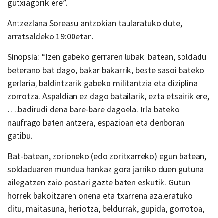
gutxiagorik ere”.
Antzezlana Soreasu antzokian taularatuko dute,
arratsaldeko 19:00etan.
Sinopsia: “Izen gabeko gerraren lubaki batean, soldadu
beterano bat dago, bakar bakarrik, beste sasoi bateko
gerlaria; baldintzarik gabeko militantzia eta diziplina
zorrotza. Aspaldian ez dago batailarik, ezta etsairik ere,
….badirudi dena bare-bare dagoela. Irla bateko
naufrago baten antzera, espazioan eta denboran
gatibu.
Bat-batean, zorioneko (edo zoritxarreko) egun batean,
soldaduaren mundua hankaz gora jarriko duen gutuna
ailegatzen zaio postari gazte baten eskutik. Gutun
horrek bakoitzaren onena eta txarrena azaleratuko
ditu, maitasuna, heriotza, beldurrak, gupida, gorrotoa,