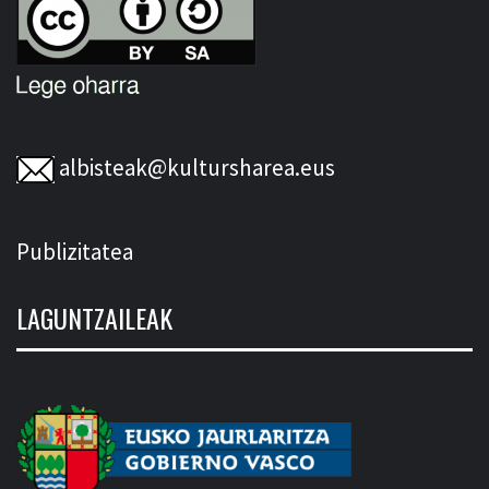
albisteak@kultursharea.eus
Publizitatea
LAGUNTZAILEAK