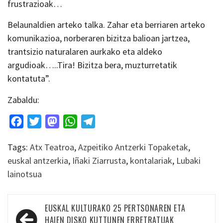
frustrazioak…
Belaunaldien arteko talka. Zahar eta berriaren arteko
komunikazioa, norberaren bizitza balioan jartzea,
trantsizio naturalaren aurkako eta aldeko
argudioak…..Tira! Bizitza bera, muzturretatik
kontatuta”.
Zabaldu:
Facebook
Twitter
Mastodon
WhatsApp
Telegram
Tags:
Atx Teatroa
,
Azpeitiko Antzerki Topaketak
,
euskal antzerkia
,
Iñaki Ziarrusta
,
kontalariak
,
Lubaki
lainotsua
Bidalketetan
EUSKAL KULTURAKO 25 PERTSONAREN ETA
HAIEN DISKO KUTTUNEN ERRETRATUAK