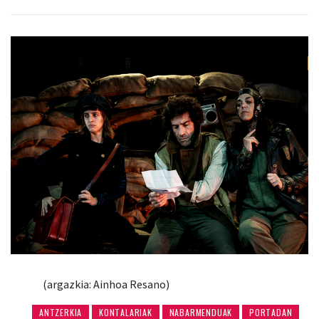
(argazkia: Ainhoa Resano)
ANTZERKIA
KONTALARIAK
NABARMENDUAK
PORTADAN