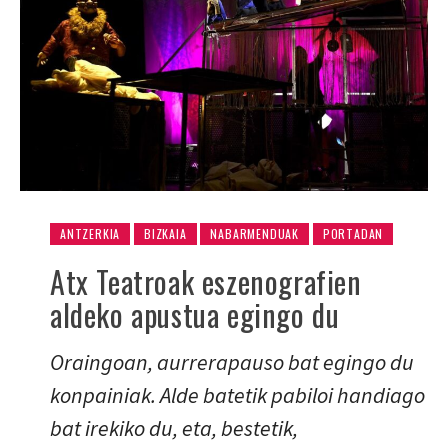
ANTZERKIA
BIZKAIA
NABARMENDUAK
PORTADAN
Atx Teatroak eszenografien
aldeko apustua egingo du
Oraingoan, aurrerapauso bat egingo du
konpainiak. Alde batetik pabiloi handiago
bat irekiko du, eta, bestetik,