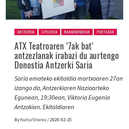
ANTZERKIA
GIPUZKOA
NABARMENDUAK
PORTADAN
ATX Teatroaren ‘7ak bat’
antzezlanak irabazi du aurtengo
Donostia Antzerki Saria
Saria emateko ekitaldia martxoaren 27an
izango da, Antzerkiaren Nazioarteko
Egunean, 19:30ean, Viktoria Eugenia
Antzokian. Ekitaldiaren
By
KulturSharea
/
2020-02-25