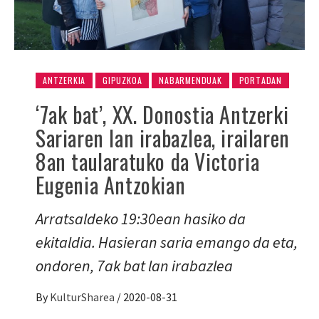
ANTZERKIA
GIPUZKOA
NABARMENDUAK
PORTADAN
‘7ak bat’, XX. Donostia Antzerki
Sariaren lan irabazlea, irailaren
8an taularatuko da Victoria
Eugenia Antzokian
Arratsaldeko 19:30ean hasiko da
ekitaldia. Hasieran saria emango da eta,
ondoren, 7ak bat lan irabazlea
By
KulturSharea
/
2020-08-31