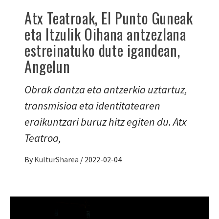
Atx Teatroak, El Punto Guneak
eta Itzulik Oihana antzezlana
estreinatuko dute igandean,
Angelun
Obrak dantza eta antzerkia uztartuz,
transmisioa eta identitatearen
eraikuntzari buruz hitz egiten du. Atx
Teatroa,
By
KulturSharea
/
2022-02-04