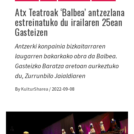
Atx Teatroak ‘Balbea’ antzezlana
estreinatuko du irailaren 25ean
Gasteizen
Antzerki konpainia bizkaitarraren
laugarren bakarkako obra da Balbea.
Gasteizko Baratza aretoan aurkeztuko
du, Zurrunbilo Jaialdiaren
By
KulturSharea
/
2022-09-08