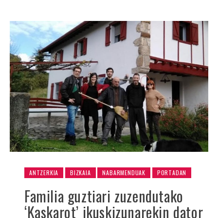
ANTZERKIA
BIZKAIA
NABARMENDUAK
PORTADAN
Familia guztiari zuzendutako
‘Kaskarot’ ikuskizunarekin dator