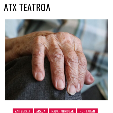
ATX TEATROA
ANTZERKIA
ARABA
NABARMENDUAK
PORTADAN