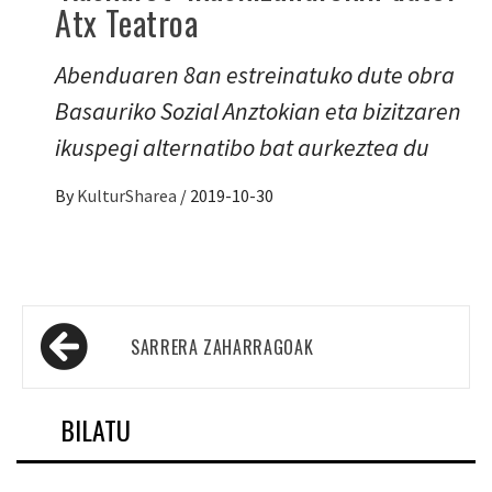
Atx Teatroa
Abenduaren 8an estreinatuko dute obra
Basauriko Sozial Anztokian eta bizitzaren
ikuspegi alternatibo bat aurkeztea du
By
KulturSharea
/
2019-10-30
Sarreren
SARRERA ZAHARRAGOAK
nabigazioa
BILATU