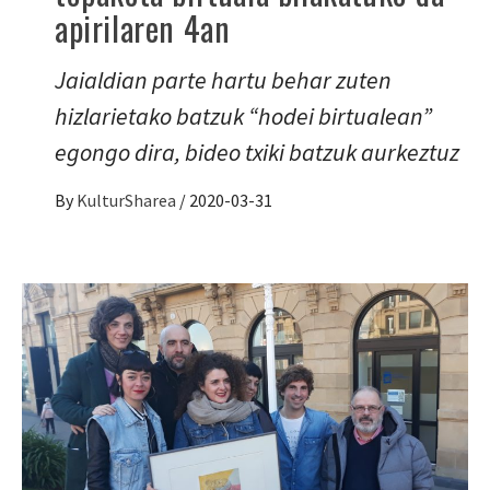
apirilaren 4an
Jaialdian parte hartu behar zuten
hizlarietako batzuk “hodei birtualean”
egongo dira, bideo txiki batzuk aurkeztuz
By
KulturSharea
/
2020-03-31