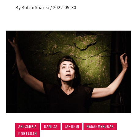
By
KulturSharea
/
2022-05-30
ANTZERKIA
DANTZA
LAPURDI
NABARMENDUAK
PORTADAN