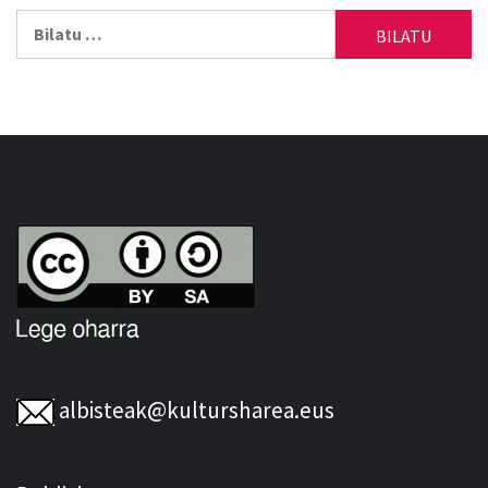
Bilatu:
albisteak@kultursharea.eus