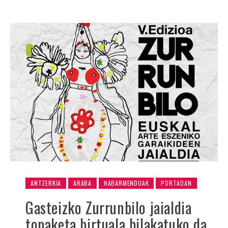
ANTZERKIA
ARABA
NABARMENDUAK
PORTADAN
Gasteizko Zurrunbilo jaialdia
topaketa birtuala bilakatuko da