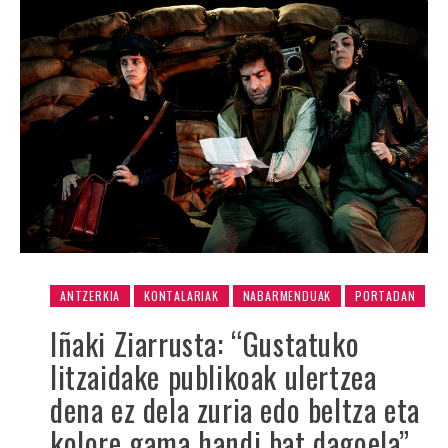
ANTZERKIA
KONTALARIAK
NABARMENDUAK
PORTADAN
Iñaki Ziarrusta: “Gustatuko
litzaidake publikoak ulertzea
dena ez dela zuria edo beltza eta
kolore gama handi bat dagoela”