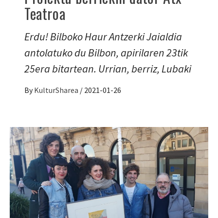
Teatroa
Erdu! Bilboko Haur Antzerki Jaialdia
antolatuko du Bilbon, apirilaren 23tik
25era bitartean. Urrian, berriz, Lubaki
By
KulturSharea
/
2021-01-26