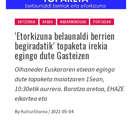
ANTZERKIA
ARABA
NABARMENDUAK
PORTADAN
‘Etorkizuna belaunaldi berrien
begiradatik’ topaketa irekia
egingo dute Gasteizen
Oihaneder Euskararen etxean egingo
dute topaketa maiatzaren 15ean,
10:30etik aurrera. Baratza aretoa, EHAZE
elkartea eta
By
KulturSharea
/
2021-05-04