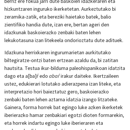
berriz ere fokua jarri dute baskoien idazkeraren eta
hizkuntzaren inguruko ikerketetan. Aurkeztutako bi
zeramika-zatik, eta bereziki haietako batek, balio
zientifiko handia dute, izan ere, bertan ageri den
idazkunak baskoierazko zenbaki baten lehen
lekukotasuna izan litekeela ondorioztatu dute adituek.
Idazkuna herrixkaren ingurumarietan aurkitutako
biltegiratze-ontzi baten ertzean azaldu da, bi zatitan
hautsita. Testua ikur-bilduma paleohispanikoan idatzita
dago eta a[ba]ŕ edo
abaŕ
irakur daiteke. Ikertzaileen
ustez, edukierari lotutako adierazpena izan liteke, eta
interpretazio hori baieztatuz gero, baskoierazko
zenbaki baten lehen aztarna idatzia izango litzateke.
Gainera, forma horrek bat egingo luke azken ikerketek
iberierazko hamar zenbakiari egotzi dioten formarekin,
eta horrek indartu egingo luke iberieraren eta