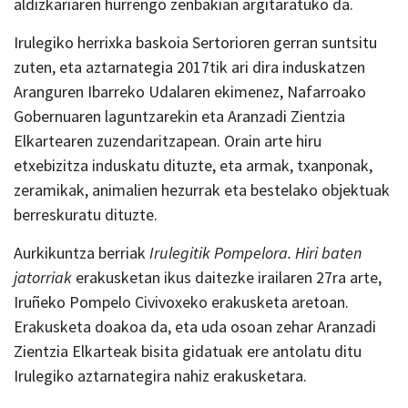
aldizkariaren hurrengo zenbakian argitaratuko da.
Irulegiko herrixka baskoia Sertorioren gerran suntsitu
zuten, eta aztarnategia 2017tik ari dira induskatzen
Aranguren Ibarreko Udalaren ekimenez, Nafarroako
Gobernuaren laguntzarekin eta Aranzadi Zientzia
Elkartearen zuzendaritzapean. Orain arte hiru
etxebizitza induskatu dituzte, eta armak, txanponak,
zeramikak, animalien hezurrak eta bestelako objektuak
berreskuratu dituzte.
Aurkikuntza berriak
Irulegitik Pompelora. Hiri baten
jatorriak
erakusketan ikus daitezke irailaren 27ra arte,
Iruñeko Pompelo Civivoxeko erakusketa aretoan.
Erakusketa doakoa da, eta uda osoan zehar Aranzadi
Zientzia Elkarteak bisita gidatuak ere antolatu ditu
Irulegiko aztarnategira nahiz erakusketara.