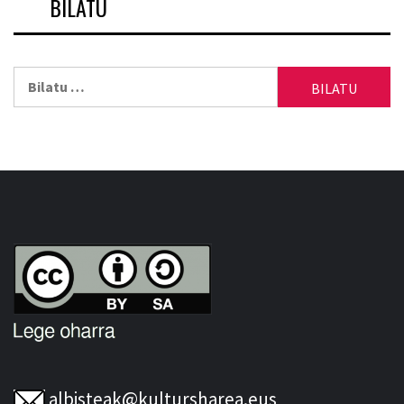
BILATU
Bilatu:
albisteak@kultursharea.eus