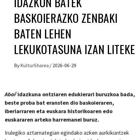
IDAZKUN BATEK
BASKOIERAZKO ZENBAKI
BATEN LEHEN
LEKUKOTASUNA IZAN LITEKE
By
KulturSharea
/
2026-06-29
Abaŕ
idazkuna ontziaren edukierari buruzkoa bada,
beste proba bat eransten dio baskoieraren,
iberiarraren eta euskara historikoaren edo
euskararen arteko harremanei buruz.
Irulegiko aztarnategian egindako azken aurkikuntzek