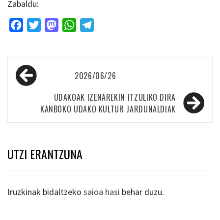
Zabaldu:
Facebook
Twitter
Mastodon
WhatsApp
Telegram
Bidalketetan
2026/06/26
zehar
nabigatu
UDAKOAK IZENAREKIN ITZULIKO DIRA
KANBOKO UDAKO KULTUR JARDUNALDIAK
UTZI ERANTZUNA
Iruzkinak bidaltzeko
saioa hasi
behar duzu.