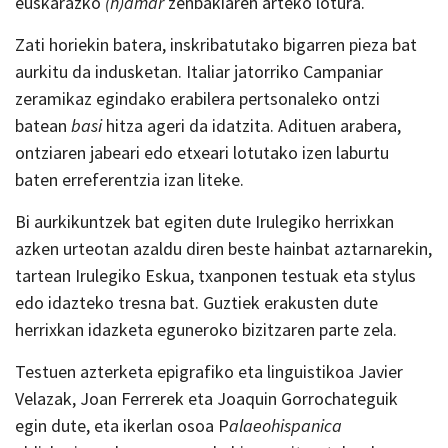
euskarazko
(h)amar
zenbakiaren arteko lotura.
Zati horiekin batera, inskribatutako bigarren pieza bat
aurkitu da indusketan. Italiar jatorriko Campaniar
zeramikaz egindako erabilera pertsonaleko ontzi
batean
basi
hitza ageri da idatzita. Adituen arabera,
ontziaren jabeari edo etxeari lotutako izen laburtu
baten erreferentzia izan liteke.
Bi aurkikuntzek bat egiten dute Irulegiko herrixkan
azken urteotan azaldu diren beste hainbat aztarnarekin,
tartean Irulegiko Eskua, txanponen testuak eta stylus
edo idazteko tresna bat. Guztiek erakusten dute
herrixkan idazketa eguneroko bizitzaren parte zela.
Testuen azterketa epigrafiko eta linguistikoa Javier
Velazak, Joan Ferrerek eta Joaquin Gorrochateguik
egin dute, eta ikerlan osoa P
alaeohispanica