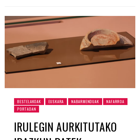
BESTELAKOAK
EUSKARA
NABARMENDUAK
NAFARROA
PORTADAN
IRULEGIN AURKITUTAKO