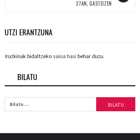
27AN, GASTEIZEN
UTZI ERANTZUNA
Iruzkinak bidaltzeko
saioa hasi
behar duzu.
BILATU
Bilatu: