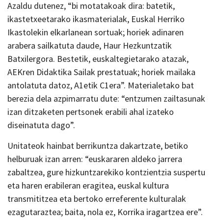
Azaldu dutenez, “bi motatakoak dira: batetik,
ikastetxeetarako ikasmaterialak, Euskal Herriko
Ikastolekin elkarlanean sortuak; horiek adinaren
arabera sailkatuta daude, Haur Hezkuntzatik
Batxilergora. Bestetik, euskaltegietarako atazak,
AEKren Didaktika Sailak prestatuak; horiek mailaka
antolatuta datoz, A1etik C1era”. Materialetako bat
berezia dela azpimarratu dute: “entzumen zailtasunak
izan ditzaketen pertsonek erabili ahal izateko
diseinatuta dago”.
Unitateok hainbat berrikuntza dakartzate, betiko
helburuak izan arren: “euskararen aldeko jarrera
zabaltzea, gure hizkuntzarekiko kontzientzia suspertu
eta haren erabileran eragitea, euskal kultura
transmititzea eta bertoko erreferente kulturalak
ezagutaraztea; baita, nola ez, Korrika iragartzea ere”.