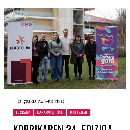
(argazkia: AEK-Korrika)
EUSKARA
NABARMENDUAK
PORTADAN
KORRIKAREN 24. EDIZIOA