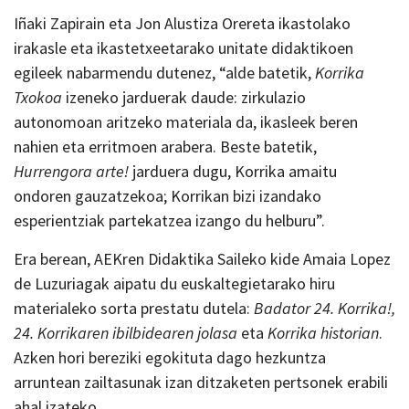
Iñaki Zapirain eta Jon Alustiza Orereta ikastolako
irakasle eta ikastetxeetarako unitate didaktikoen
egileek nabarmendu dutenez, “alde batetik,
Korrika
Txokoa
izeneko jarduerak daude: zirkulazio
autonomoan aritzeko materiala da, ikasleek beren
nahien eta erritmoen arabera. Beste batetik,
Hurrengora arte!
jarduera dugu, Korrika amaitu
ondoren gauzatzekoa; Korrikan bizi izandako
esperientziak partekatzea izango du helburu”.
Era berean, AEKren Didaktika Saileko kide Amaia Lopez
de Luzuriagak aipatu du euskaltegietarako hiru
materialeko sorta prestatu dutela:
Badator 24. Korrika!,
24. Korrikaren ibilbidearen jolasa
eta
Korrika historian
.
Azken hori bereziki egokituta dago hezkuntza
arruntean zailtasunak izan ditzaketen pertsonek erabili
ahal izateko.