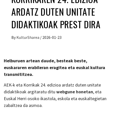
ARDATZ DUTEN UNITATE
DIDAKTIKOAK PREST DIRA
By
KulturSharea
/
2026-01-23
Helburu
en artean daude, besteak beste,
euskararen erabileran eragitea eta euskal kultura
transmititzea
.
AEK-k eta Korrikak 24. edizioa ardatz duten unitate
didaktikoak argitaratu ditu
webgune honetan
, eta
Euskal Herri osoko ikastola, eskola eta euskaltegietan
zabaltzea da asmoa.