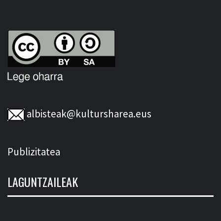
albisteak@kultursharea.eus
Publizitatea
LAGUNTZAILEAK