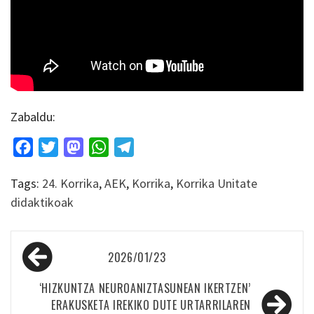
Zabaldu:
Facebook
Twitter
Mastodon
WhatsApp
Telegram
Tags:
24. Korrika
,
AEK
,
Korrika
,
Korrika Unitate
didaktikoak
Bidalketetan
2026/01/23
zehar
nabigatu
‘HIZKUNTZA NEUROANIZTASUNEAN IKERTZEN’
ERAKUSKETA IREKIKO DUTE URTARRILAREN