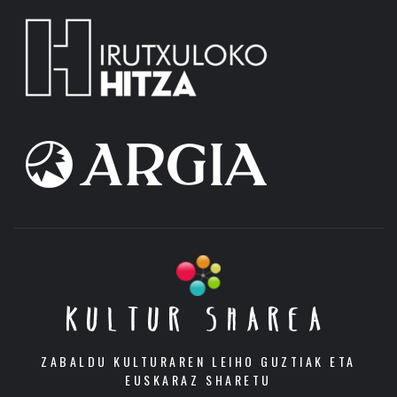
KULTUR SHAREA
ZABALDU KULTURAREN LEIHO GUZTIAK ETA
EUSKARAZ SHARETU