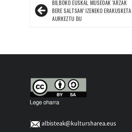
Bidalketetan
BILBOKO EUSKAL MUSEOAK ‘ARZAK
zehar
BERE SALTSAN’ IZENEKO ERAKUSKETA
nabigatu
AURKEZTU DU
albisteak@kultursharea.eus