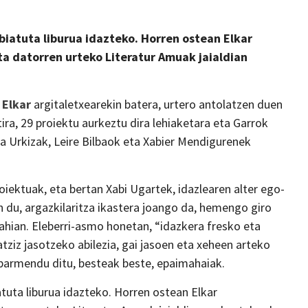
biatuta liburua idazteko. Horren ostean Elkar
ta datorren urteko Literatur Amuak jaialdian
k
Elkar
argitaletxearekin batera, urtero antolatzen duen
ira, 29 proiektu aurkeztu dira lehiaketara eta Garrok
a Urkizak, Leire Bilbaok eta Xabier Mendigurenek
iektuak, eta bertan Xabi Ugartek, idazlearen alter ego-
 du, argazkilaritza ikastera joango da, hemengo giro
nahian. Eleberri-asmo honetan, “idazkera fresko eta
tziz jasotzeko abilezia, gai jasoen eta xeheen arteko
barmendu ditu, besteak beste, epaimahaiak.
atuta liburua idazteko. Horren ostean Elkar