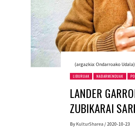
(argazkia: Ondarroako Udala)
LIBURUAK
NABARMENDUAK
PO
LANDER GARROK
ZUBIKARAI SAR
By
KulturSharea
/
2020-10-23