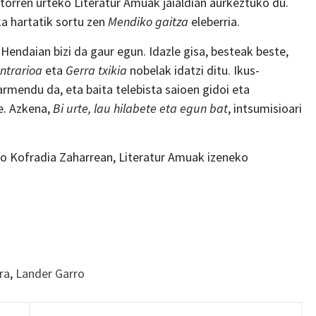
atorren urteko Literatur Amuak jaialdian aurkeztuko du.
ka hartatik sortu zen
Mendiko gaitza
eleberria.
Hendaian bizi da gaur egun. Idazle gisa, besteak beste,
ntrarioa
eta
Gerra txikia
nobelak idatzi ditu. Ikus-
rmendu da, eta baita telebista saioen gidoi eta
e. Azkena,
Bi urte, lau hilabete eta egun bat
, intsumisioari
o Kofradia Zaharrean, Literatur Amuak izeneko
ra
,
Lander Garro