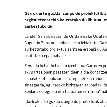
Garrok urte guztia izango du proiektutik a
argitaletxearekin kaleratuko du liburua, e
aurkeztuko du.
Lander Garrok irabazi du
Ondarroako Udala
Augustin Zubikarai nobela beka lehiaketa. Guzt
aurkeztutako proiektua saritzea erabaki du An
osatutako epaimahaiak.
Faith
du behin-behineko izenburua Garroren pro
ak, Bartzelonan pasatzen duen aldia kontatzen
nahasitik eta poliziaren jazarpenetik urrundu 
sinesgarria, eguneroko bizitzaren taupadak ida
konbinazio egokia eta testuaren erritmoa” na
Idazleak urte guztia izango du proiektutik abi