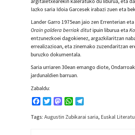
argitaletxearekin kaleratuko du liburua, eta d
Iazko saria Idoia Garcesek irabazi zuen eta be
Lander Garro 1975ean jaio zen Errenterian eta 
Orain galdera berriak ditut
ipuin liburua eta
Ko
entzunezkoei dagokienez, argazkilaritzan naba
errealizazioan, eta zinemako zuzendaritzan er
buruzko dokumentala.
Saria urriaren 30ean emango diote, Ondarroak
jardunaldien barruan.
Zabaldu:
Facebook
Twitter
Mastodon
WhatsApp
Telegram
Tags:
Augustin Zubikarai saria
,
Euskal Literatu