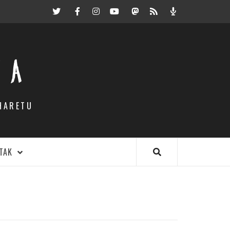
Twitter
Facebook
Instagram
Youtube
Mastodon.eus
RSS
Podcast
EA
HARETU
TAK