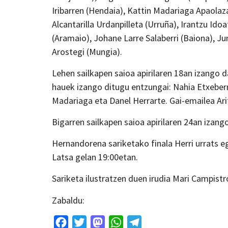
Iribarren (Hendaia), Kattin Madariaga Apaolaza
Alcantarilla Urdanpilleta (Urruña), Irantzu Id
(Aramaio), Johane Larre Salaberri (Baiona), Jun
Arostegi (Mungia).
Lehen sailkapen saioa apirilaren 18an izango 
hauek izango ditugu entzungai: Nahia Etxeberr
Madariaga eta Danel Herrarte. Gai-emailea Ari
Bigarren sailkapen saioa apirilaren 24an iza
Hernandorena sariketako finala Herri urrats 
Latsa gelan 19:00etan.
Sariketa ilustratzen duen irudia Mari Campist
Zabaldu:
Facebook
Twitter
Mastodon
WhatsApp
Telegram