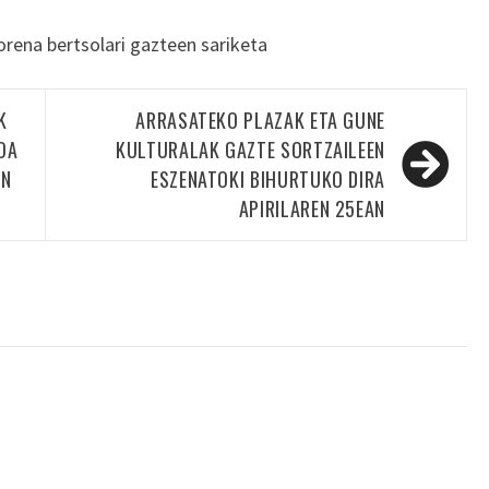
rena bertsolari gazteen sariketa
K
ARRASATEKO PLAZAK ETA GUNE
OA
KULTURALAK GAZTE SORTZAILEEN
EN
ESZENATOKI BIHURTUKO DIRA
APIRILAREN 25EAN