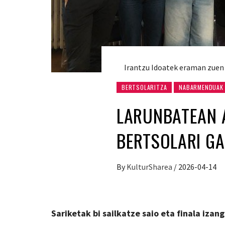
Irantzu Idoatek eraman zuen 
BERTSOLARITZA
NABARMENDUAK
LARUNBATEAN 
BERTSOLARI GA
By
KulturSharea
/
2026-04-14
Sariketak
bi sailkatze saio eta finala izang