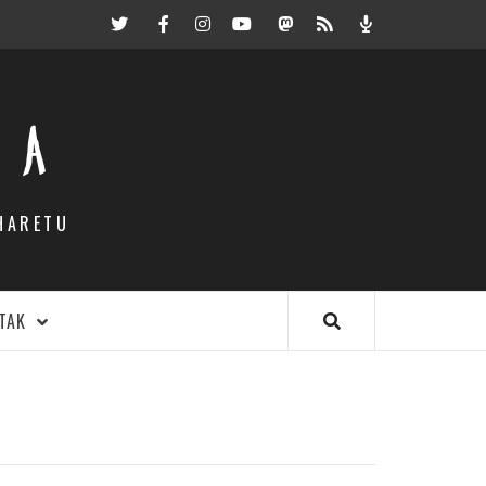
Twitter
Facebook
Instagram
Youtube
Mastodon.eus
RSS
Podcast
EA
HARETU
TAK