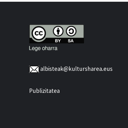
albisteak@kultursharea.eus
Publizitatea