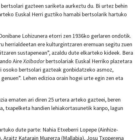
ertsolari gazteen sariketa aurkeztu du. Bi urtez behin
arteko Euskal Herri guztiko hamabi bertsolarik hartuko
Donibane Lohizunera etorri zen 1936ko gerlaren ondotik.
ru herrialdeetan ere kulturgintzaren eremuan segitu zuen
ritzaren sustapenean”, azaldu dute elkarteko kideek. Bera
nando Aire
Xalbador
bertsolariak Euskal Herriko plazetara
ri osoko bertsolari gazteak gonbidatzeko asmoz,
genuen”. Lehen edizioa orain hogei urte egin zen eta
auzia ematen ari diren 25 urtera arteko gazteei, beren
, txapelketa handien lehiakortasunetik kanpo, lagun
rtuko dute parte: Nahia Etxeberri Lopepe (Ainhize-
, Araitz Katarain Mugerza (Mallabia), Josu Txoperena