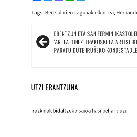
Tags:
Bertsularien Lagunak elkartea
,
Hernando
Bidalketetan
ERENTZUN ETA SAN FERMIN IKASTOLE
zehar
‘ARTEA OINEZ’ ERAKUSKETA ARTISTIK
nabigatu
PARATU DUTE IRUÑEKO KONDESTABL
UTZI ERANTZUNA
Iruzkinak bidaltzeko
saioa hasi
behar duzu.