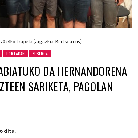
2024ko txapela (argazkia: Bertsoa.eus)
PORTADAN
ZUBEROA
ABIATUKO DA HERNANDORENA
ZTEEN SARIKETA, PAGOLAN
o ditu.