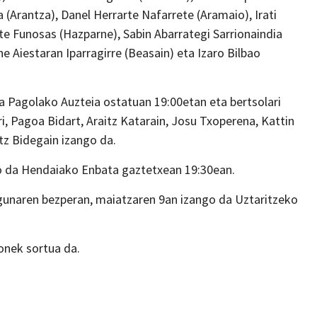
 (Arantza), Danel Herrarte Nafarrete (Aramaio), Irati
oate Funosas (Hazparne), Sabin Abarrategi Sarrionaindia
e Aiestaran Iparragirre (Beasain) eta Izaro Bilbao
da Pagolako Auzteia ostatuan 19:00etan eta bertsolari
i, Pagoa Bidart, Araitz Katarain, Josu Txoperena, Kattin
tz Bidegain izango da.
ngo da Hendaiako Enbata gaztetxean 19:30ean.
egunaren bezperan, maiatzaren 9an izango da Uztaritzeko
ronek sortua da.