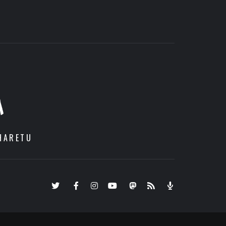
A
HARETU
Twitter
Facebook
Instagram
Youtube
Mastodon.eus
RSS
Podcast