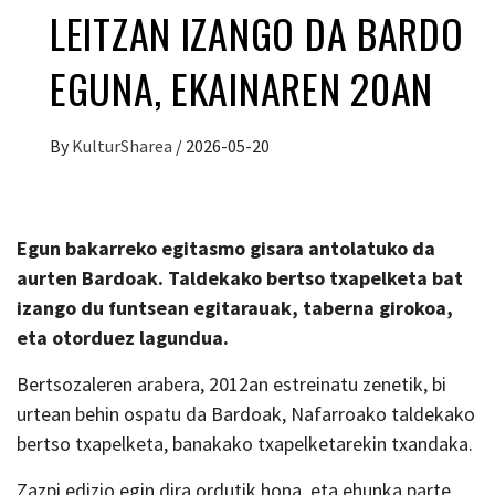
LEITZAN IZANGO DA BARDO
EGUNA, EKAINAREN 20AN
By
KulturSharea
/
2026-05-20
Egun bakarreko egitasmo gisara antolatuko da
aurten Bardoak. Taldekako bertso txapelketa bat
izango du funtsean egitarauak, taberna girokoa,
eta otorduez lagundua.
Bertsozaleren arabera, 2012an estreinatu zenetik, bi
urtean behin ospatu da Bardoak, Nafarroako taldekako
bertso txapelketa, banakako txapelketarekin txandaka.
Zazpi edizio egin dira ordutik hona, eta ehunka parte