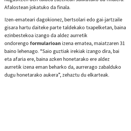
Afalostean jokatuko da finala.
Izen-emateari dagokionez, bertsolari edo gai-jartzaile
gisara hartu daiteke parte taldekako txapelketan, baina
ezinbestekoa izango da aldez aurretik
ondorengo
formularioan
izena ematea, maiatzaren 31
baino lehenago. “Saio guztiak irekiak izango dira, bai
eta afaria ere, baina azken honetarako ere aldez
aurretik izena eman beharko da, aurrerago zabalduko
dugu honetarako aukera”, zehaztu du elkarteak.