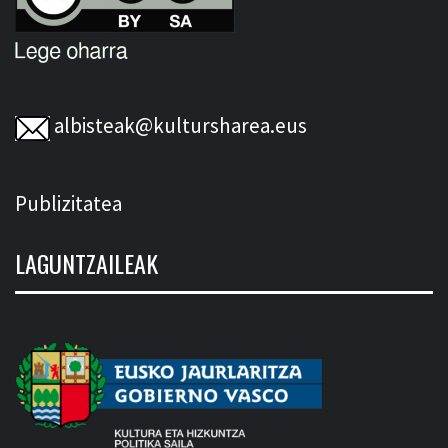
albisteak@kultursharea.eus
Publizitatea
LAGUNTZAILEAK