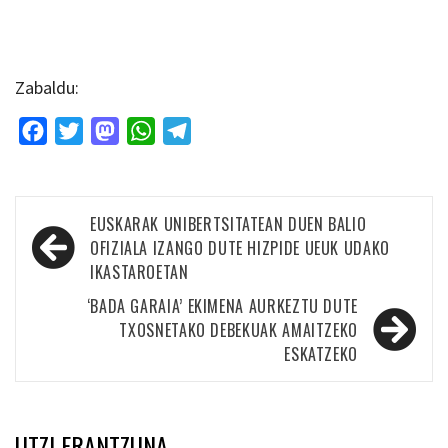
Zabaldu:
Facebook
Twitter
Mastodon
WhatsApp
Telegram
Bidalketetan
EUSKARAK UNIBERTSITATEAN DUEN BALIO
zehar
OFIZIALA IZANGO DUTE HIZPIDE UEUK UDAKO
IKASTAROETAN
nabigatu
‘BADA GARAIA’ EKIMENA AURKEZTU DUTE
TXOSNETAKO DEBEKUAK AMAITZEKO
ESKATZEKO
UTZI ERANTZUNA