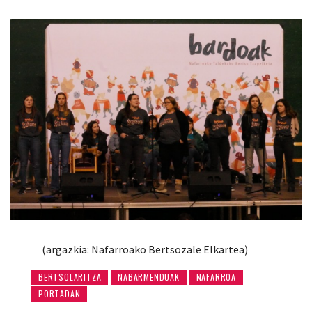
(argazkia: Nafarroako Bertsozale Elkartea)
BERTSOLARITZA
NABARMENDUAK
NAFARROA
PORTADAN