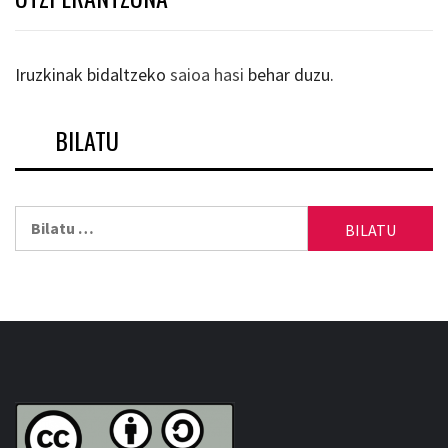
Iruzkinak bidaltzeko
saioa hasi
behar duzu.
BILATU
Bilatu: