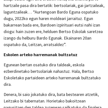
hartzaile pasa dira bertatik: bertsolariak, gai-jartzaileak,
laguntzaileak… “Aurtengoan Bardo Eguna ospatuko
dugu, 2022ko egun haren moldeari jarraituz. Egun
bakarrean bada ere, Bardoen izpirituari eutsi nahi izan
diogu: hain zuzen ere, helduen Bertso Eskolak saretzea
izango du helburu Bardo Egunak. Ekainaren 20an
ospatuko da, Leitzan, arratsaldez”.
Eskolen arteko harremanak bultzatuz
Egunean bertan osatuko dira taldeak, eskola
ezberdinetako bertsolariak nahastuz. Hala, Bertso
Eskoletako partaideen arteko harremanak bultzatuko
dira.
Denera, bi saio jokatuko dira, bata bestearen atzetik,
Leitzako bi tabernatan. Horietako bakoitzean
nagusitzen den taldea zuzenean sailkatuko da finalera.