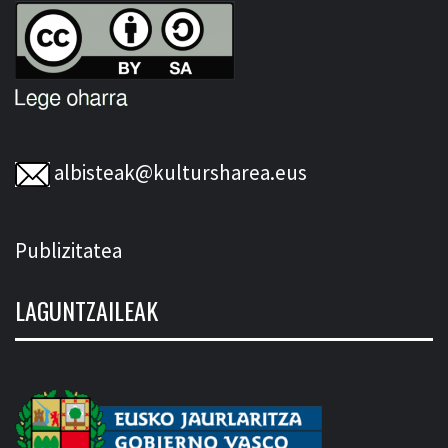
albisteak@kultursharea.eus
Publizitatea
LAGUNTZAILEAK