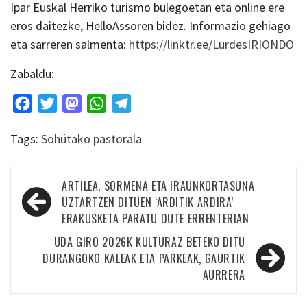
Ipar Euskal Herriko turismo bulegoetan eta online ere
eros daitezke, HelloAssoren bidez. Informazio gehiago
eta sarreren salmenta:
https://linktr.ee/LurdesIRIONDO
Zabaldu:
Facebook
Twitter
Mastodon
WhatsApp
Telegram
Tags:
Sohütako pastorala
Bidalketetan
ARTILEA, SORMENA ETA IRAUNKORTASUNA
zehar
UZTARTZEN DITUEN ‘ARDITIK ARDIRA’
ERAKUSKETA PARATU DUTE ERRENTERIAN
nabigatu
UDA GIRO 2026K KULTURAZ BETEKO DITU
DURANGOKO KALEAK ETA PARKEAK, GAURTIK
AURRERA