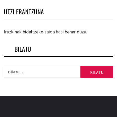
UTZI ERANTZUNA
Iruzkinak bidaltzeko
saioa hasi
behar duzu.
BILATU
Bilatu: