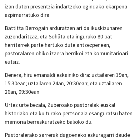
izan duten presentzia indartzeko egindako ekarpena
azpimarratuko dira.
Battitta Berrogain arduratzen ari da ikuskizunaren
zuzendaritzaz, eta Sohüta eta inguruko 80 bat
herritarrek parte hartuko dute antzezpenean,
pastoralaren ohiko izaera herrikoi eta komunitarioari
eutsiz.
Denera, hiru emanaldi eskainiko dira: uztailaren 19an,
15:30ean; uztailaren 24an, 20:30ean; eta uztailaren
26an, 09:30ean.
Urtez urte bezala, Zuberoako pastoralak euskal
historiako eta kulturako pertsonaia esanguratsu baten
memoria berreskuratzeko balioko du.
Pastoralerako sarrerak dagoeneko eskuragarri daude