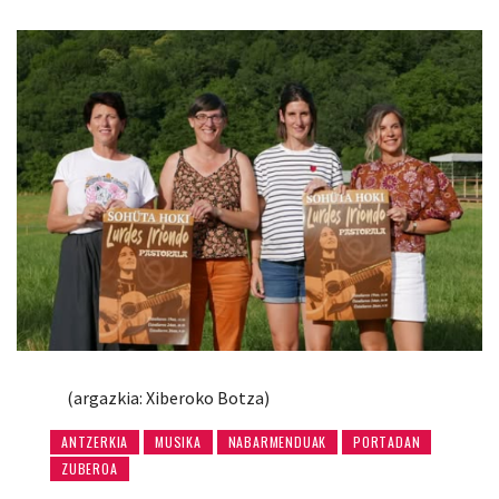
(argazkia: Xiberoko Botza)
ANTZERKIA
MUSIKA
NABARMENDUAK
PORTADAN
ZUBEROA