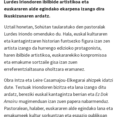
Lurdes Iriondoren ibilbide artistikoa eta
euskararen alde egindako ekarpena izango dira
ikuskizunaren ardatz.
Uztail honetan, Sohütan taularatuko den pastoralak
Lurdes Iriondo omenduko du. Hala, euskal kulturaren
eta kantagintzaren historian funtsezko figura izan zen
artista izango da hurrengo edizioko protagonista,
haren ibilbide artistikoa, euskararekiko konpromisoa
eta emakume sortzaile gisa izan zuen
erreferentzialtasuna oholtzara eramanez.
Obra Intza eta Leire Casamajou-Elkegarai ahizpek idatzi
dute. Testuak Iriondoren bizitza eta lana izango ditu
ardatz, bereziki euskal kantagintza berrian eta
Ez Dok
Amairu
mugimenduan izan zuen papera nabarmenduz.
Pastoralean, halaber, euskararen alde egindako lana eta
emakumeek kultur sorkuntzan eta espazio publikoan