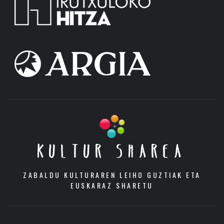
KULTUR SHAREA
ZABALDU KULTURAREN LEIHO GUZTIAK ETA
EUSKARAZ SHARETU