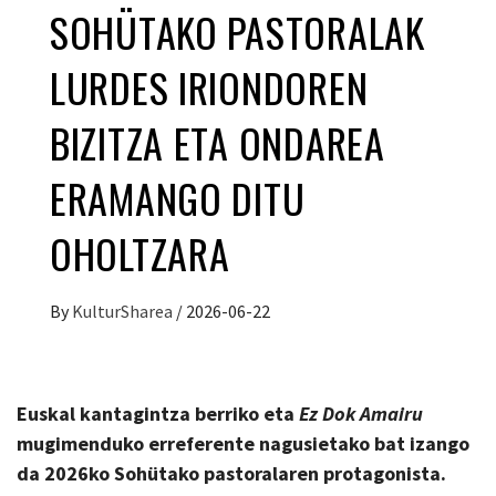
SOHÜTAKO PASTORALAK
LURDES IRIONDOREN
BIZITZA ETA ONDAREA
ERAMANGO DITU
OHOLTZARA
By
KulturSharea
/
2026-06-22
Euskal kantagintza berriko eta
Ez Dok Amairu
mugimenduko erreferente nagusietako bat izango
da 2026ko Sohütako pastoralaren protagonista.