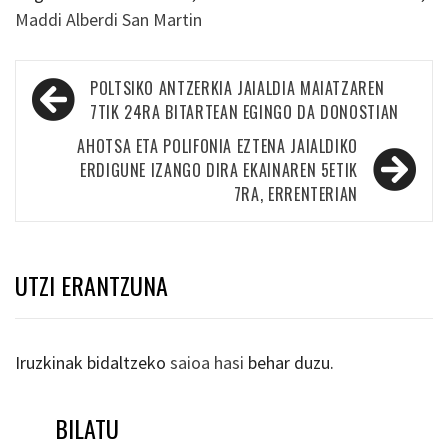
Maddi Alberdi San Martin
Bidalketetan
POLTSIKO ANTZERKIA JAIALDIA MAIATZAREN
zehar
7TIK 24RA BITARTEAN EGINGO DA DONOSTIAN
nabigatu
AHOTSA ETA POLIFONIA EZTENA JAIALDIKO
ERDIGUNE IZANGO DIRA EKAINAREN 5ETIK
7RA, ERRENTERIAN
UTZI ERANTZUNA
Iruzkinak bidaltzeko
saioa hasi
behar duzu.
BILATU