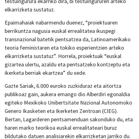
testuingurura ekarriko dira, bi testuingururen arteko
elkarrizketa sustatuz.
Epaimahaiak nabarmendu duenez, “proiektuaren
berrikuntza nagusia euskal errealitatea ikuspegi
transnazional batetik pentsatzea da, Latinoamerikako
teoria feministaren eta tokiko esperientzien arteko
elkarrizketa sustatuz”. Horrela, proiektuak “euskal
gizartea ulertu, azaldu eta pentsatzeko kontzeptu eta
ikerketa berriak ekartzea” du xede.
Gazte Sariak, 6.000 euroko zuzkiduraz eta aitortza
publikoaz gain, aukera emango dio Alberdiri egonaldia
egiteko Mexikoko Unibertsitate Nazional Autonomoko
Genero Ikasketen eta Ikerketen Zentroan (CIEG).
Bertan, Lagarderen pentsamenduan sakonduko du, eta
haren marko teorikoa euskal errealitateari buruz
bildutako datuen analisiarekin elkarrizketan jarriko du.