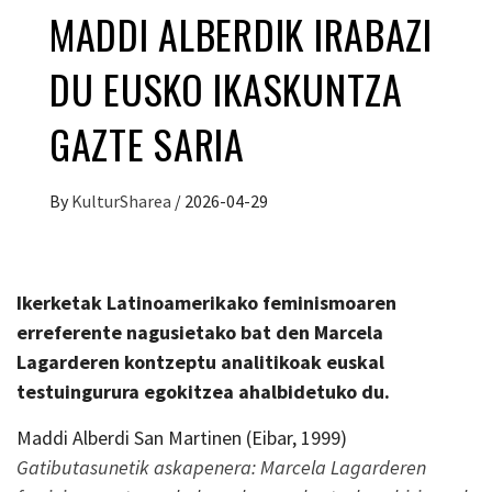
MADDI ALBERDIK IRABAZI
DU EUSKO IKASKUNTZA
GAZTE SARIA
By
KulturSharea
/
2026-04-29
Ikerketak Latinoamerikako feminismoaren
erreferente nagusietako bat den Marcela
Lagarderen kontzeptu analitikoak euskal
testuingurura egokitzea ahalbidetuko du.
Maddi Alberdi San Martinen (Eibar, 1999)
Gatibutasunetik askapenera: Marcela Lagarderen