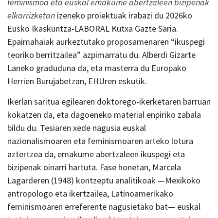
feminismoa eta euskal emakume abertzaleen bizipenak
elkarrizketan
izeneko proiektuak irabazi du 2026ko
Eusko Ikaskuntza-LABORAL Kutxa Gazte Saria.
Epaimahaiak aurkeztutako proposamenaren “ikuspegi
teoriko berritzailea” azpimarratu du. Alberdi Gizarte
Laneko graduduna da, eta masterra du Europako
Herrien Burujabetzan, EHUren eskutik.
Ikerlan saritua egilearen doktorego-ikerketaren barruan
kokatzen da, eta dagoeneko material enpiriko zabala
bildu du. Tesiaren xede nagusia euskal
nazionalismoaren eta feminismoaren arteko lotura
aztertzea da, emakume abertzaleen ikuspegi eta
bizipenak oinarri hartuta. Fase honetan, Marcela
Lagarderen (1948) kontzeptu analitikoak —Mexikoko
antropologo eta ikertzailea, Latinoamerikako
feminismoaren erreferente nagusietako bat— euskal