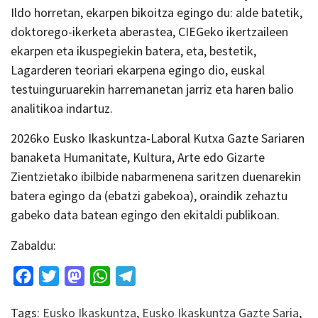
Ildo horretan, ekarpen bikoitza egingo du: alde batetik,
doktorego-ikerketa aberastea, CIEGeko ikertzaileen
ekarpen eta ikuspegiekin batera, eta, bestetik,
Lagarderen teoriari ekarpena egingo dio, euskal
testuinguruarekin harremanetan jarriz eta haren balio
analitikoa indartuz.
2026ko Eusko Ikaskuntza-Laboral Kutxa Gazte Sariaren
banaketa Humanitate, Kultura, Arte edo Gizarte
Zientzietako ibilbide nabarmenena saritzen duenarekin
batera egingo da (ebatzi gabekoa), oraindik zehaztu
gabeko data batean egingo den ekitaldi publikoan.
Zabaldu:
Facebook
Twitter
Mastodon
WhatsApp
Telegram
Tags:
Eusko Ikaskuntza
,
Eusko Ikaskuntza Gazte Saria
,