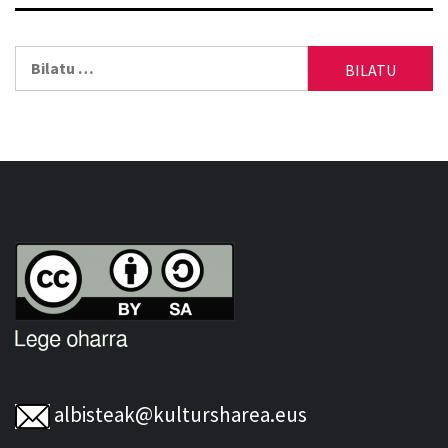
Bilatu:
albisteak@kultursharea.eus