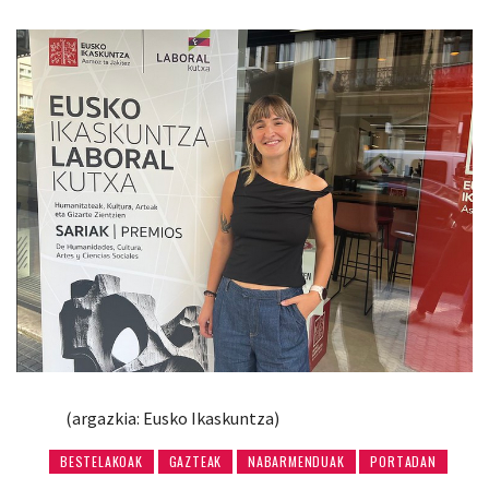
(argazkia: Eusko Ikaskuntza)
BESTELAKOAK
GAZTEAK
NABARMENDUAK
PORTADAN