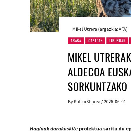
Mikel Utrera (argazkia: AFA)
ARABA
GAZTEAK
LIBURUAK
MIKEL UTRERAK
ALDECOA EUSK
SORKUNTZAKO 
By
KulturSharea
/
2026-06-01
Haginak darakuskite
proiektua saritu du e