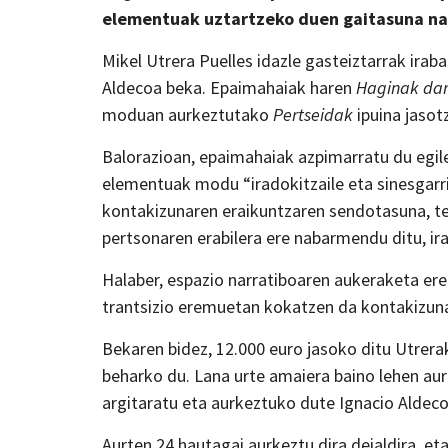
elementuak uztartzeko duen gaitasuna n
Mikel Utrera Puelles idazle gasteiztarrak irab
Aldecoa beka. Epaimahaiak haren
Haginak dar
moduan aurkeztutako
Pertseidak
ipuina jasot
Balorazioan, epaimahaiak azpimarratu du egi
elementuak modu “iradokitzaile eta sinesgarr
kontakizunaren eraikuntzaren sendotasuna, te
pertsonaren erabilera ere nabarmendu ditu, ir
Halaber, espazio narratiboaren aukeraketa ere
trantsizio eremuetan kokatzen da kontakizuna
Bekaren bidez, 12.000 euro jasoko ditu Utrera
beharko du. Lana urte amaiera baino lehen a
argitaratu eta aurkeztuko dute Ignacio Aldeco
Aurten 24 hautagai aurkeztu dira deialdira, e