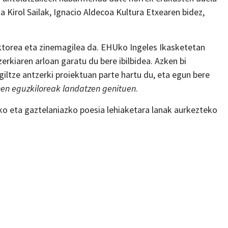
 Kirol Sailak, Ignacio Aldecoa Kultura Etxearen bidez,
 aktorea eta zinemagilea da. EHUko Ingeles Ikasketetan
rkiaren arloan garatu du bere ibilbidea. Azken bi
ltze antzerki proiektuan parte hartu du, eta egun bere
en eguzkiloreak landatzen genituen
.
o eta gaztelaniazko poesia lehiaketara lanak aurkezteko