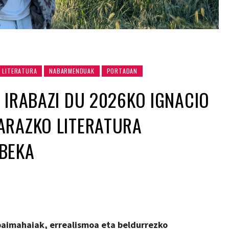
LITERATURA
NABARMENDUAK
PORTADAN
 IRABAZI DU 2026KO IGNACIO
ARAZKO LITERATURA
BEKA
paimahaiak, errealismoa eta beldurrezko