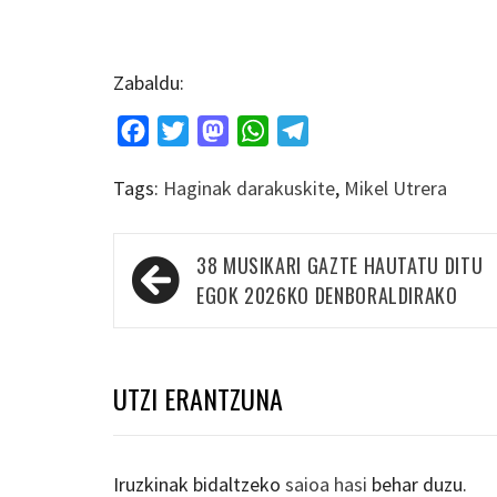
Zabaldu:
Facebook
Twitter
Mastodon
WhatsApp
Telegram
Tags:
Haginak darakuskite
,
Mikel Utrera
Bidalketetan
38 MUSIKARI GAZTE HAUTATU DITU
zehar
EGOK 2026KO DENBORALDIRAKO
nabigatu
UTZI ERANTZUNA
Iruzkinak bidaltzeko
saioa hasi
behar duzu.