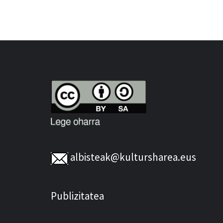
albisteak@kultursharea.eus
Publizitatea