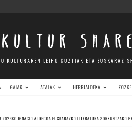
KULTUR SHAR
DU KULTURAREN LEIHO GUZTIAK ETA EUSKARAZ S
A
GAIAK
ATALAK
HERRIALDEKA
ZOZKE
DU 2026KO IGNACIO ALDECOA EUSKARAZKO LITERATURA SORKUNTZAKO B