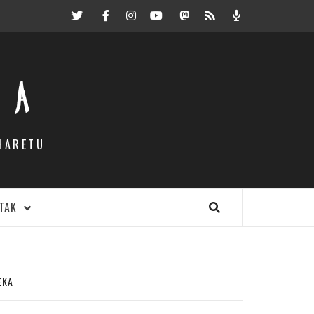
Twitter
Facebook
Instagram
Youtube
Mastodon.eus
RSS
Podcast
EA
HARETU
TAK
EKA