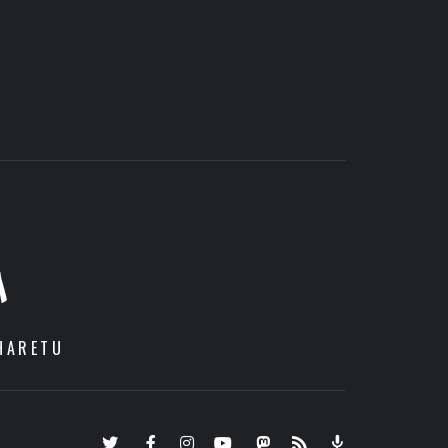
A
HARETU
Twitter
Facebook
Instagram
Youtube
Mastodon.eus
RSS
Podcast