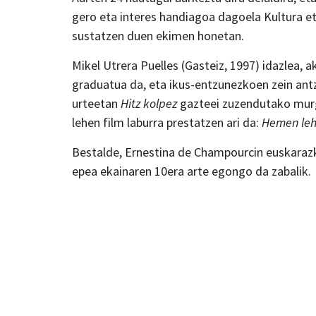
gero eta interes handiagoa dagoela Kultura eta
sustatzen duen ekimen honetan.
Mikel Utrera Puelles (Gasteiz, 1997) idazlea,
graduatua da, eta ikus-entzunezkoen zein antze
urteetan
Hitz kolpez
gazteei zuzendutako murgi
lehen film laburra prestatzen ari da:
Hemen leh
Bestalde, Ernestina de Champourcin euskarazk
epea ekainaren 10era arte egongo da zabalik.