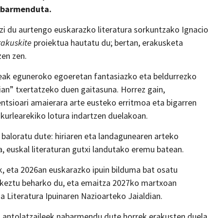
abarmenduta.
azi du aurtengo euskarazko literatura sorkuntzako Ignacio
akuskite
proiektua hautatu du; bertan, erakusketa
zen zen.
leak eguneroko egoeretan fantasiazko eta beldurrezko
ian” txertatzeko duen gaitasuna. Horrez gain,
ntsioari amaierara arte eusteko erritmoa eta bigarren
akurlearekiko lotura indartzen duelakoan.
 baloratu dute: hiriaren eta landagunearen arteko
, euskal literaturan gutxi landutako eremu batean.
k, eta 2026an euskarazko ipuin bilduma bat osatu
urkeztu beharko du, eta emaitza 2027ko martxoan
a Literatura Ipuinaren Nazioarteko Jaialdian.
ta antolatzaileek nabarmendu dute horrek erakusten duela