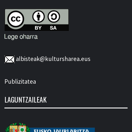
albisteak@kultursharea.eus
Publizitatea
LAGUNTZAILEAK