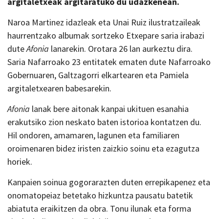
argitaletxeak argitaratuko du udazkenean.
Naroa Martinez idazleak eta Unai Ruiz ilustratzaileak
haurrentzako albumak sortzeko Etxepare saria irabazi
dute
Afonia
lanarekin. Orotara 26 lan aurkeztu dira.
Saria Nafarroako 23 entitatek ematen dute Nafarroako
Gobernuaren, Galtzagorri elkartearen eta Pamiela
argitaletxearen babesarekin.
Afonia
lanak bere aitonak kanpai ukituen esanahia
erakutsiko zion neskato baten istorioa kontatzen du.
Hil ondoren, amamaren, lagunen eta familiaren
oroimenaren bidez iristen zaizkio soinu eta ezagutza
horiek.
Kanpaien soinua gogorarazten duten errepikapenez eta
onomatopeiaz betetako hizkuntza pausatu batetik
abiatuta eraikitzen da obra. Tonu ilunak eta forma