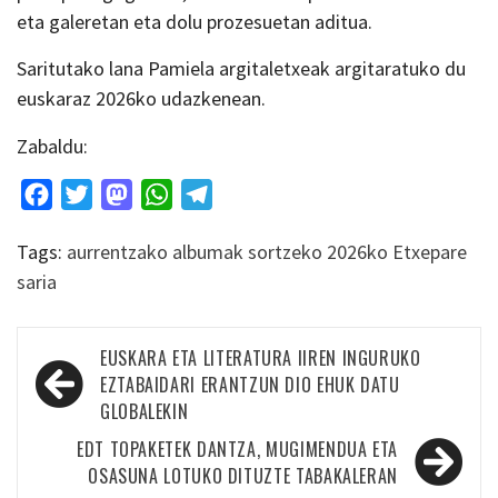
eta galeretan eta dolu prozesuetan aditua.
Saritutako lana Pamiela argitaletxeak argitaratuko du
euskaraz 2026ko udazkenean.
Zabaldu:
Facebook
Twitter
Mastodon
WhatsApp
Telegram
Tags:
aurrentzako albumak sortzeko 2026ko Etxepare
saria
Bidalketetan
EUSKARA ETA LITERATURA IIREN INGURUKO
zehar
EZTABAIDARI ERANTZUN DIO EHUK DATU
GLOBALEKIN
nabigatu
EDT TOPAKETEK DANTZA, MUGIMENDUA ETA
OSASUNA LOTUKO DITUZTE TABAKALERAN