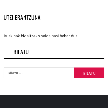
UTZI ERANTZUNA
Iruzkinak bidaltzeko
saioa hasi
behar duzu.
BILATU
Bilatu: