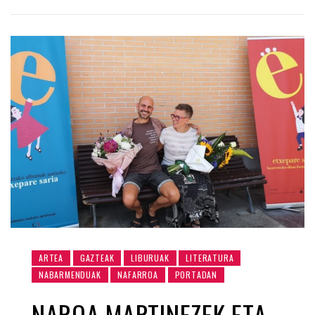
ARTEA
GAZTEAK
LIBURUAK
LITERATURA
NABARMENDUAK
NAFARROA
PORTADAN
NAROA MARTINEZEK ETA