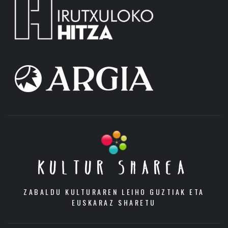
KULTUR SHAREA
ZABALDU KULTURAREN LEIHO GUZTIAK ETA
EUSKARAZ SHARETU