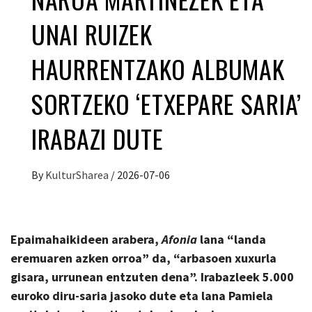
UNAI RUIZEK
HAURRENTZAKO ALBUMAK
SORTZEKO ‘ETXEPARE SARIA’
IRABAZI DUTE
By
KulturSharea
/
2026-07-06
Epaimahaikideen arabera,
Afonia
lana “landa
eremuaren azken orroa” da, “arbasoen xuxurla
gisara, urrunean entzuten dena”. Irabazleek 5.000
euroko diru-saria jasoko dute eta lana Pamiela