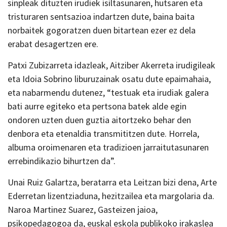
sinpleak dituzten irudiek isiltasunaren, hutsaren eta
tristuraren sentsazioa indartzen dute, baina baita
norbaitek gogoratzen duen bitartean ezer ez dela
erabat desagertzen ere.
Patxi Zubizarreta idazleak, Aitziber Akerreta irudigileak
eta Idoia Sobrino liburuzainak osatu dute epaimahaia,
eta nabarmendu dutenez, “testuak eta irudiak galera
bati aurre egiteko eta pertsona batek alde egin
ondoren uzten duen guztia aitortzeko behar den
denbora eta etenaldia transmititzen dute. Horrela,
albuma oroimenaren eta tradizioen jarraitutasunaren
errebindikazio bihurtzen da”.
Unai Ruiz Galartza, beratarra eta Leitzan bizi dena, Arte
Ederretan lizentziaduna, hezitzailea eta margolaria da.
Naroa Martinez Suarez, Gasteizen jaioa,
psikopedagogoa da, euskal eskola publikoko irakaslea