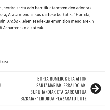
, herrira sartu edo herritik ateratzen den edonork
ra, Aratz mendia ikus daiteke bertatik. “Horrela,
gain,
Araba
k lehen eserlekua eman zion mendiarekin
di Asparrenako alkateak.
etxea
BORJA ROMEROK ETA AITOR
U
SANTAMARIAK ‘ERRALDOIAK,
BURUHANDIAK ETA GARGANTUA
BIZKAIAN’ LIBURUA PLAZARATU DUTE