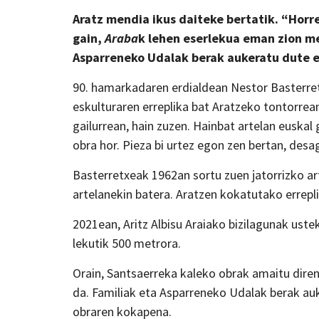
Aratz mendia ikus daiteke bertatik. “Horre
gain,
Araba
k lehen eserlekua eman zion me
Asparreneko Udalak berak aukeratu dute 
90. hamarkadaren erdialdean Nestor Basterret
eskulturaren erreplika bat Aratzeko tontorrean
gailurrean, hain zuzen. Hainbat artelan euskal
obra hor. Pieza bi urtez egon zen bertan, desa
Basterretxeak 1962an sortu zuen jatorrizko ar
artelanekin batera. Aratzen kokatutako errepli
2021ean, Aritz Albisu Araiako bizilagunak ust
lekutik 500 metrora.
Orain, Santsaerreka kaleko obrak amaitu direne
da. Familiak eta Asparreneko Udalak berak au
obraren kokapena.