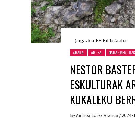
(argazkia: EH Bildu Araba)
ARABA
ARTEA
NABARMENDUA
NESTOR BASTER
ESKULTURAK A
KOKALEKU BER
By
Ainhoa Lores Aranda
/
2024-