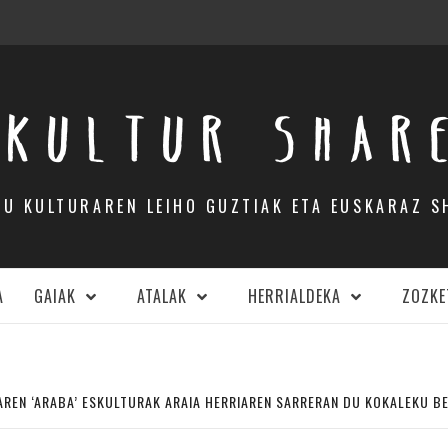
KULTUR SHAR
DU KULTURAREN LEIHO GUZTIAK ETA EUSKARAZ S
A
GAIAK
ATALAK
HERRIALDEKA
ZOZKE
REN ‘ARABA’ ESKULTURAK ARAIA HERRIAREN SARRERAN DU KOKALEKU BE