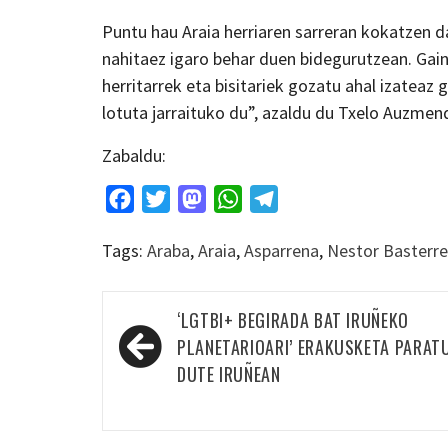
Puntu hau Araia herriaren sarreran kokatzen da
nahitaez igaro behar duen bidegurutzean. Gaine
herritarrek eta bisitariek gozatu ahal izateaz 
lotuta jarraituko du”, azaldu du Txelo Auzmen
Zabaldu:
Facebook
Twitter
Mastodon
WhatsApp
Telegram
Tags:
Araba
,
Araia
,
Asparrena
,
Nestor Basterr
Bidalketetan
‘LGTBI+ BEGIRADA BAT IRUÑEKO
zehar
PLANETARIOARI’ ERAKUSKETA PARAT
nabigatu
DUTE IRUÑEAN