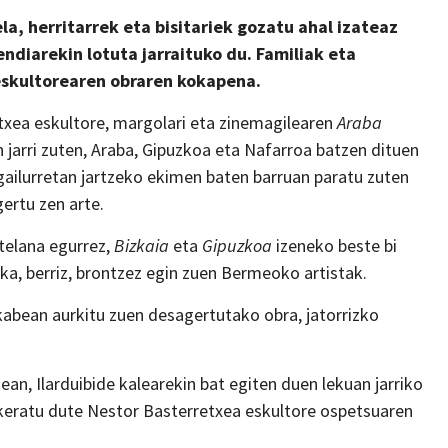
la, herritarrek eta bisitariek gozatu ahal izateaz
ndiarekin lotuta jarraituko du. Familiak eta
eskultorearen obraren kokapena.
xea eskultore, margolari eta zinemagilearen
Araba
 jarri zuten, Araba, Gipuzkoa eta Nafarroa batzen dituen
 gailurretan jartzeko ekimen baten barruan paratu zuten
gertu zen arte.
telana egurrez,
Bizkaia
eta
Gipuzkoa
izeneko beste bi
ka, berriz, brontzez egin zuen Bermeoko artistak.
ekabean aurkitu zuen desagertutako obra, jatorrizko
an, Ilarduibide kalearekin bat egiten duen lekuan jarriko
keratu dute Nestor Basterretxea eskultore ospetsuaren