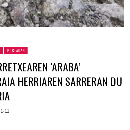
K
PORTADAN
RETXEAREN ‘ARABA’
RAIA HERRIAREN SARRERAN DU
RIA
11-11