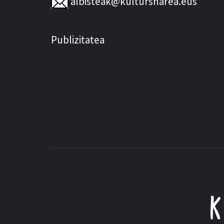
albisteak@kultursharea.eus
Publizitatea