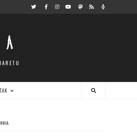
Twitter
Facebook
Instagram
Youtube
Mastodon.eus
RSS
Podcast
EA
HARETU
TAK
RRIA