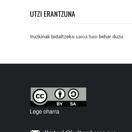
UTZI ERANTZUNA
Iruzkinak bidaltzeko
saioa hasi
behar duzu.