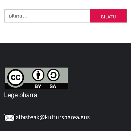
Bilatu:
albisteak@kultursharea.eus