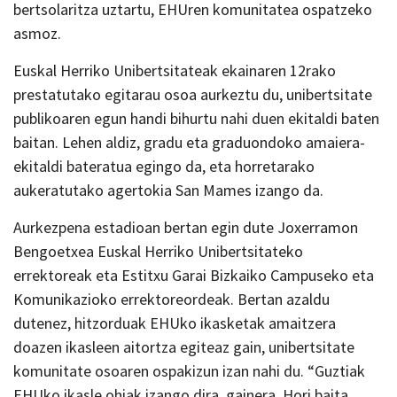
bertsolaritza uztartu, EHUren komunitatea ospatzeko
asmoz.
Euskal Herriko Unibertsitateak ekainaren 12rako
prestatutako egitarau osoa aurkeztu du, unibertsitate
publikoaren egun handi bihurtu nahi duen ekitaldi baten
baitan. Lehen aldiz, gradu eta graduondoko amaiera-
ekitaldi bateratua egingo da, eta horretarako
aukeratutako agertokia San Mames izango da.
Aurkezpena estadioan bertan egin dute Joxerramon
Bengoetxea Euskal Herriko Unibertsitateko
errektoreak eta Estitxu Garai Bizkaiko Campuseko eta
Komunikazioko errektoreordeak. Bertan azaldu
dutenez, hitzorduak EHUko ikasketak amaitzera
doazen ikasleen aitortza egiteaz gain, unibertsitate
komunitate osoaren ospakizun izan nahi du. “Guztiak
EHUko ikasle ohiak izango dira, gainera. Hori baita