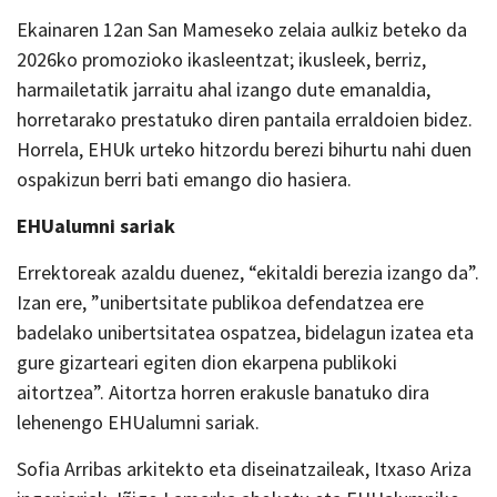
Ekainaren 12an San Mameseko zelaia aulkiz beteko da
2026ko promozioko ikasleentzat; ikusleek, berriz,
harmailetatik jarraitu ahal izango dute emanaldia,
horretarako prestatuko diren pantaila erraldoien bidez.
Horrela, EHUk urteko hitzordu berezi bihurtu nahi duen
ospakizun berri bati emango dio hasiera.
EHUalumni sariak
Errektoreak azaldu duenez, “ekitaldi berezia izango da”.
Izan ere, ”unibertsitate publikoa defendatzea ere
badelako unibertsitatea ospatzea, bidelagun izatea eta
gure gizarteari egiten dion ekarpena publikoki
aitortzea”. Aitortza horren erakusle banatuko dira
lehenengo EHUalumni sariak.
Sofia Arribas arkitekto eta diseinatzaileak, Itxaso Ariza