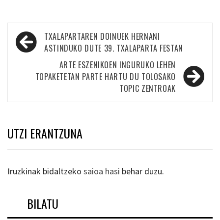
Bidalketetan
TXALAPARTAREN DOINUEK HERNANI
zehar
ASTINDUKO DUTE 39. TXALAPARTA FESTAN
nabigatu
ARTE ESZENIKOEN INGURUKO LEHEN
TOPAKETETAN PARTE HARTU DU TOLOSAKO
TOPIC ZENTROAK
UTZI ERANTZUNA
Iruzkinak bidaltzeko
saioa hasi
behar duzu.
BILATU