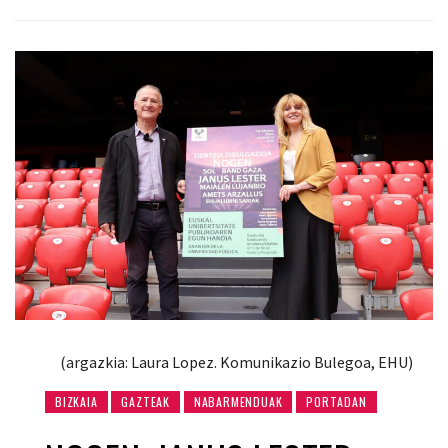
(argazkia: Laura Lopez. Komunikazio Bulegoa, EHU)
BIZKAIA
GAZTEAK
NABARMENDUAK
PORTADAN