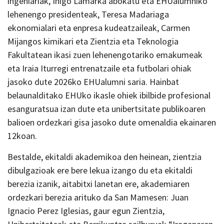
ingeniariak, Iñigo Lamarka abokatu eta EHUalumniko
lehenengo presidenteak, Teresa Madariaga
ekonomialari eta enpresa kudeatzaileak, Carmen
Mijangos kimikari eta Zientzia eta Teknologia
Fakultatean ikasi zuen lehenengotariko emakumeak
eta Iraia Iturregi entrenatzaile eta futbolari ohiak
jasoko dute 2026ko EHUalumni saria. Hainbat
belaunalditako EHUko ikasle ohiek ibilbide profesional
esanguratsua izan dute eta unibertsitate publikoaren
balioen ordezkari gisa jasoko dute omenaldia ekainaren
12koan.
Bestalde, ekitaldi akademikoa den heinean, zientzia
dibulgazioak ere bere lekua izango du eta ekitaldi
berezia izanik, aitabitxi lanetan ere, akademiaren
ordezkari berezia arituko da San Mamesen: Juan
Ignacio Perez Iglesias, gaur egun Zientzia,