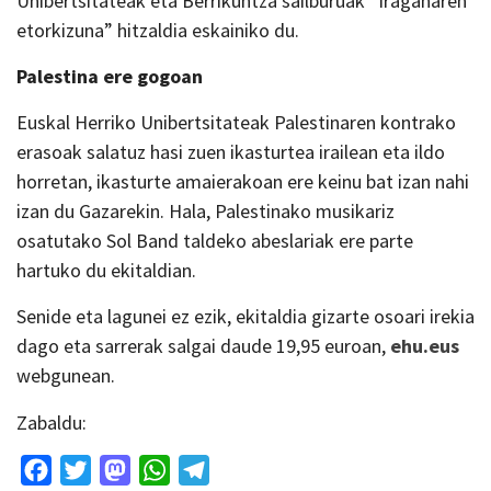
Unibertsitateak eta Berrikuntza sailburuak “Iraganaren
etorkizuna” hitzaldia eskainiko du.
Palestina ere gogoan
Euskal Herriko Unibertsitateak Palestinaren kontrako
erasoak salatuz hasi zuen ikasturtea irailean eta ildo
horretan, ikasturte amaierakoan ere keinu bat izan nahi
izan du Gazarekin. Hala, Palestinako musikariz
osatutako Sol Band taldeko abeslariak ere parte
hartuko du ekitaldian.
Senide eta lagunei ez ezik, ekitaldia gizarte osoari irekia
dago eta sarrerak salgai daude 19,95 euroan,
ehu.eus
webgunean.
Zabaldu:
Facebook
Twitter
Mastodon
WhatsApp
Telegram