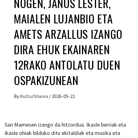
NOGEN, JANUS LESTER,
MAIALEN LUJANBIO ETA
AMETS ARZALLUS IZANGO
DIRA EHUK EKAINAREN
12RAKO ANTOLATU DUEN
OSPAKIZUNEAN
By
KulturSharea
/
2026-05-21
San Mamesen izango da hitzordua. Ikasle berriak eta
ikasle ohiak bilduko ditu ekitaldiak eta musika eta