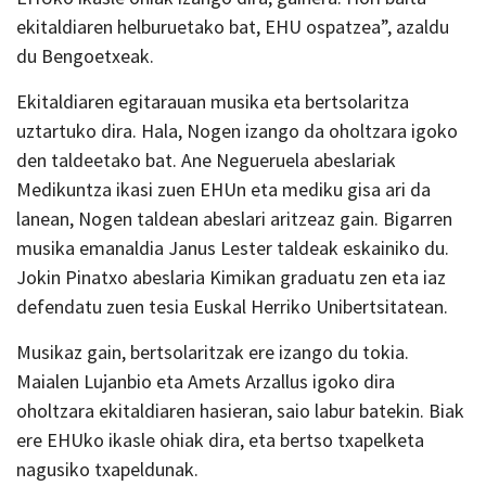
ekitaldiaren helburuetako bat, EHU ospatzea”, azaldu
du Bengoetxeak.
Ekitaldiaren egitarauan musika eta bertsolaritza
uztartuko dira. Hala, Nogen izango da oholtzara igoko
den taldeetako bat. Ane Negueruela abeslariak
Medikuntza ikasi zuen EHUn eta mediku gisa ari da
lanean, Nogen taldean abeslari aritzeaz gain. Bigarren
musika emanaldia Janus Lester taldeak eskainiko du.
Jokin Pinatxo abeslaria Kimikan graduatu zen eta iaz
defendatu zuen tesia Euskal Herriko Unibertsitatean.
Musikaz gain, bertsolaritzak ere izango du tokia.
Maialen Lujanbio eta Amets Arzallus igoko dira
oholtzara ekitaldiaren hasieran, saio labur batekin. Biak
ere EHUko ikasle ohiak dira, eta bertso txapelketa
nagusiko txapeldunak.