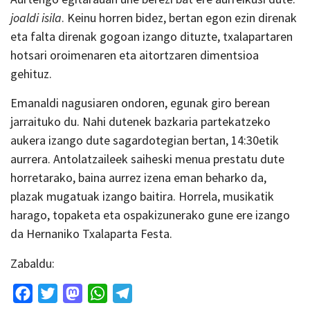
joaldi isila
. Keinu horren bidez, bertan egon ezin direnak
eta falta direnak gogoan izango dituzte, txalapartaren
hotsari oroimenaren eta aitortzaren dimentsioa
gehituz.
Emanaldi nagusiaren ondoren, egunak giro berean
jarraituko du. Nahi dutenek bazkaria partekatzeko
aukera izango dute sagardotegian bertan, 14:30etik
aurrera. Antolatzaileek saiheski menua prestatu dute
horretarako, baina aurrez izena eman beharko da,
plazak mugatuak izango baitira. Horrela, musikatik
harago, topaketa eta ospakizunerako gune ere izango
da Hernaniko Txalaparta Festa.
Zabaldu:
Facebook
Twitter
Mastodon
WhatsApp
Telegram