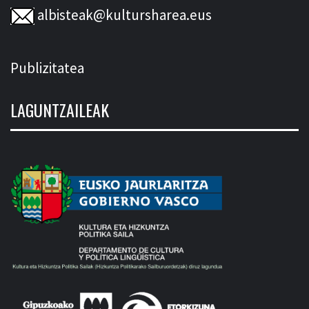
albisteak@kultursharea.eus
Publizitatea
LAGUNTZAILEAK