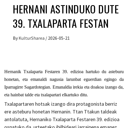
HERNANI ASTINDUKO DUTE
39. TXALAPARTA FESTAN
By
KulturSharea
/
2026-05-21
Hernanik Txalaparta Festaren 39. edizioa hartuko du asteburu
honetan, eta emanaldi nagusia larunbat eguerdian egingo da
Iparragirre Sagardotegian. Emanaldia irekia eta doakoa izango da,
eta hainbat talde eta txalapartari elkartuko ditu.
Txalapartaren hotsak izango dira protagonista berriz
ere asteburu honetan
Hernani
n.
Ttan Ttakun
taldeak
antolatuta, Hernaniko Txalaparta Festaren 39. edizioa
ospatuko da, urteetako ibilbideari jarraipena emanez