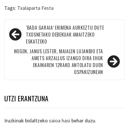
Tags:
Txalaparta Festa
Bidalketetan
‘BADA GARAIA’ EKIMENA AURKEZTU DUTE
zehar
TXOSNETAKO DEBEKUAK AMAITZEKO
ESKATZEKO
nabigatu
NOGEN, JANUS LESTER, MAIALEN LUJANBIO ETA
AMETS ARZALLUS IZANGO DIRA EHUK
EKAINAREN 12RAKO ANTOLATU DUEN
OSPAKIZUNEAN
UTZI ERANTZUNA
Iruzkinak bidaltzeko
saioa hasi
behar duzu.