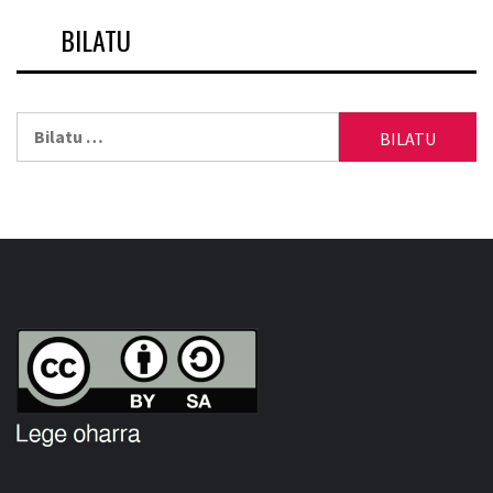
BILATU
Bilatu: