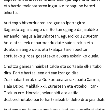
eta herria txalapartaren inguruko topagune berezi
bihurtuz.
Aurtengo hitzorduaren erdigunea
Iparragirre
Sagardotegia
izango da. Bertan egingo da jaialdiko
emanaldi nagusia larunbatean, eguerdiko 12:00etan.
Antolatzaileek nabarmendu dute saioa irekia eta
doakoa izango dela, eta txalapartaren bueltan
sortutako giroaz gozatzeko aukera eskainiko duela.
Oholtza gainean hainbat talde eta sortzaile elkartuko
dira. Parte hartzaileen artean izango dira
Zuaznabartarrak
eta
Goikoetxeatarrak
, baita
Xarma
,
Hala Dzipo
,
Makilakixki
,
Zurartean
eta etxeko
Ttan-
Ttakun
ere. Horrela, belaunaldi eta estilo
desberdinetako parte-hartzaileak bilduko ditu jaialdiak.
Aurtengo egitarauan une berezi bat ere aurreikusi dute: