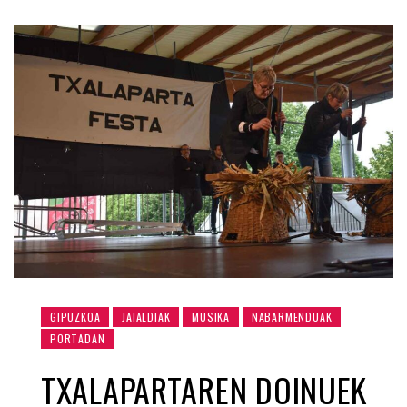
GIPUZKOA
JAIALDIAK
MUSIKA
NABARMENDUAK
PORTADAN
TXALAPARTAREN DOINUEK