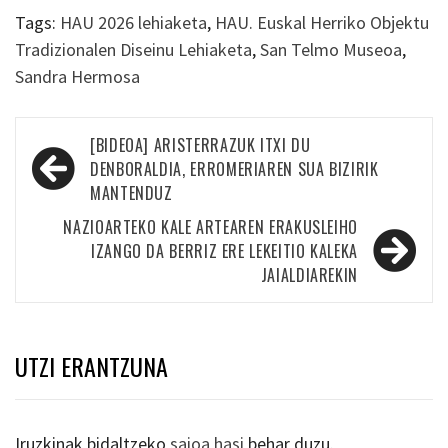
Tags:
HAU 2026 lehiaketa
,
HAU. Euskal Herriko Objektu
Tradizionalen Diseinu Lehiaketa
,
San Telmo Museoa
,
Sandra Hermosa
Bidalketetan
[BIDEOA] ARISTERRAZUK ITXI DU
zehar
DENBORALDIA, ERROMERIAREN SUA BIZIRIK
MANTENDUZ
nabigatu
NAZIOARTEKO KALE ARTEAREN ERAKUSLEIHO
IZANGO DA BERRIZ ERE LEKEITIO KALEKA
JAIALDIAREKIN
UTZI ERANTZUNA
Iruzkinak bidaltzeko
saioa hasi
behar duzu.