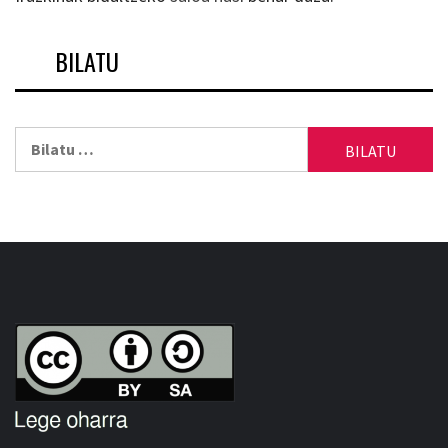
BILATU
Bilatu: