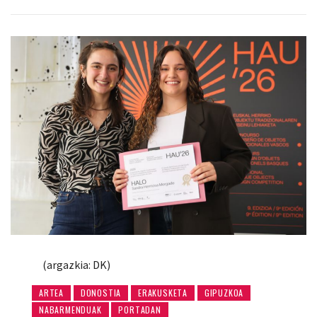
(argazkia: DK)
ARTEA
DONOSTIA
ERAKUSKETA
GIPUZKOA
NABARMENDUAK
PORTADAN