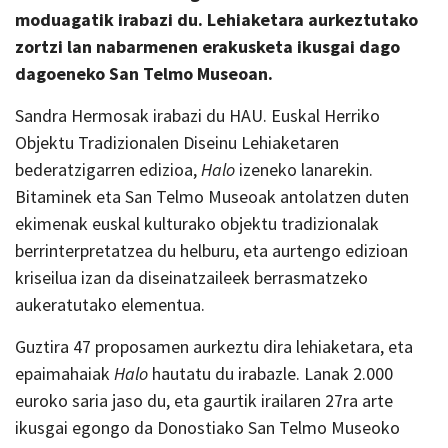
moduagatik
irabazi du
. Lehiaketara aurkeztutako
zortzi lan nabarmenen erakusketa ikusgai dago
dagoeneko San Telmo Museoan.
Sandra Hermosak irabazi du HAU. Euskal Herriko
Objektu Tradizionalen Diseinu Lehiaketaren
bederatzigarren edizioa,
H
alo
izeneko lanarekin.
Bitaminek eta San Telmo Museoak antolatzen duten
ekimenak euskal kulturako objektu tradizionalak
berrinterpretatzea du helburu, eta aurtengo edizioan
kriseilua izan da diseinatzaileek berrasmatzeko
aukeratutako elementua.
Guztira 47 proposamen aurkeztu dira lehiaketara, eta
epaimahaiak
H
alo
hautatu du irabazle. Lanak 2.000
euroko saria jaso du, eta gaurtik irailaren 27ra arte
ikusgai egongo da Donostiako San Telmo Museoko