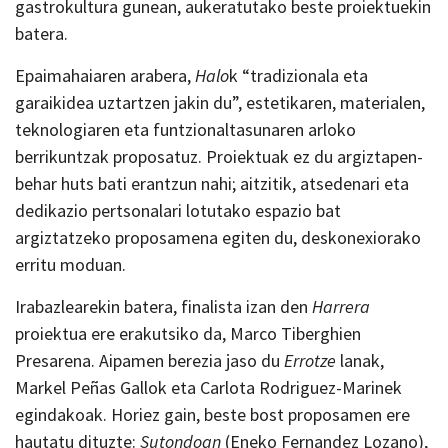
gastrokultura gunean, aukeratutako beste proiektuekin
batera.
Epaimahaiaren arabera,
H
alo
k “tradizionala eta
garaikidea uztartzen jakin du”, estetikaren, materialen,
teknologiaren eta funtzionaltasunaren arloko
berrikuntzak proposatuz. Proiektuak ez du argiztapen-
behar huts bati erantzun nahi; aitzitik, atsedenari eta
dedikazio pertsonalari lotutako espazio bat
argiztatzeko proposamena egiten du, deskonexiorako
erritu moduan.
Irabazlearekin batera, finalista izan den
H
arrera
proiektua ere erakutsiko da, Marco Tiberghien
Presarena. Aipamen berezia jaso du
E
rrotze
lanak,
Markel Peñas Gallok eta Carlota Rodriguez-Marinek
egindakoak. Horiez gain, beste bost proposamen ere
hautatu dituzte:
S
utondoan
(Eneko Fernandez Lozano),