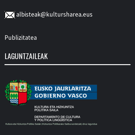
albisteak@kultursharea.eus
Publizitatea
LAGUNTZAILEAK