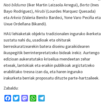
N
aö bilduma
(Iker Martin Leizaola Arregui),
B
erta
(Ines
Bayo Rodriguez),
H
irubi
(Lourdes Marquez Quesada)
eta
A
rkeia
(Valeria Benito Bardeci, Yone Varo Peciña eta
Uxue Ordeñana Bikandi).
HAU lehiaketak objektu tradizionalen inguruko ikerketa
sustatu nahi du, usadioak eta ohiturak
berreskuratzearekin batera diseinu garaikidearen
ikuspegitik berrinterpretatzeko bideak irekiz. Aurtengo
edizioan aukeratutako kriseilua mendeetan zehar
etxeak, lantokiak eta eraikin publikoak argiztatzeko
erabilitako tresna izan da, eta haren inguruko
irakurketa berriak proposatu dituzte parte-hartzaileek.
Zabaldu:
Facebook
Twitter
Mastodon
WhatsApp
Telegram