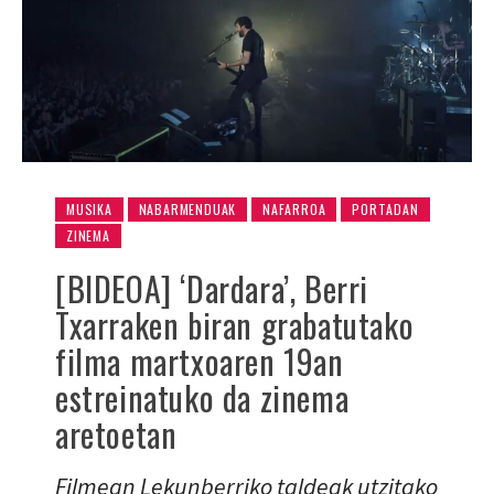
MUSIKA
NABARMENDUAK
NAFARROA
PORTADAN
ZINEMA
[BIDEOA] ‘Dardara’, Berri
Txarraken biran grabatutako
filma martxoaren 19an
estreinatuko da zinema
aretoetan
Filmean Lekunberriko taldeak utzitako