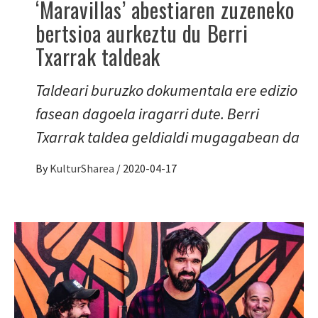
‘Maravillas’ abestiaren zuzeneko
bertsioa aurkeztu du Berri
Txarrak taldeak
Taldeari buruzko dokumentala ere edizio
fasean dagoela iragarri dute. Berri
Txarrak taldea geldialdi mugagabean da
By
KulturSharea
/
2020-04-17