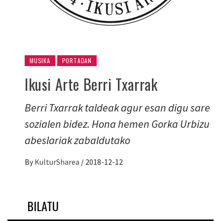
MUSIKA
PORTADAN
Ikusi Arte Berri Txarrak
Berri Txarrak taldeak agur esan digu sare
sozialen bidez. Hona hemen Gorka Urbizu
abeslariak zabaldutako
By
KulturSharea
/
2018-12-12
BILATU