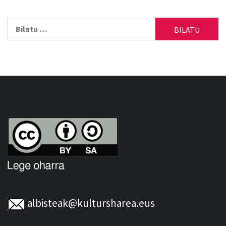
Bilatu:
albisteak@kultursharea.eus