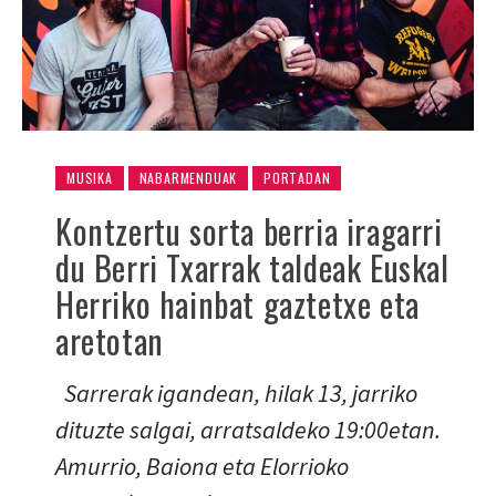
MUSIKA
NABARMENDUAK
PORTADAN
Kontzertu sorta berria iragarri
du Berri Txarrak taldeak Euskal
Herriko hainbat gaztetxe eta
aretotan
Sarrerak igandean, hilak 13, jarriko
dituzte salgai, arratsaldeko 19:00etan.
Amurrio, Baiona eta Elorrioko