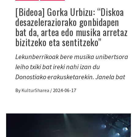
[Bideoa] Gorka Urbizu: “Diskoa
desazeleraziorako gonbidapen
bat da, artea edo musika arretaz
bizitzeko eta sentitzeko”
Lekunberrikoak bere musika unibertsora
leiho txiki bat ireki nahi izan du
Donostiako erakusketarekin. Janela bat
By
KulturSharea
/
2024-06-17