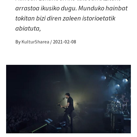
arrastoa ikusiko dugu. Munduko hainbat
tokitan bizi diren zaleen istorioetatik
abiatuta,
By
KulturSharea
/
2021-02-08