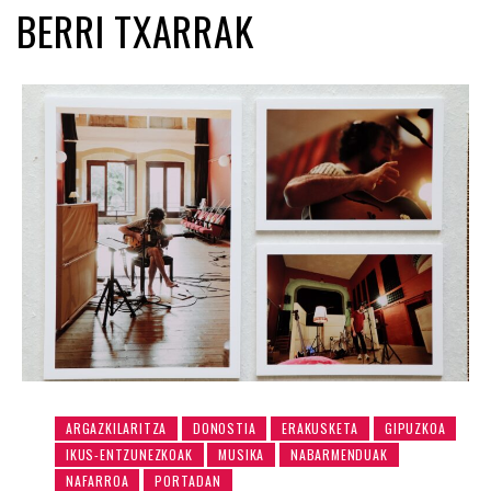
BERRI TXARRAK
ARGAZKILARITZA
DONOSTIA
ERAKUSKETA
GIPUZKOA
IKUS-ENTZUNEZKOAK
MUSIKA
NABARMENDUAK
NAFARROA
PORTADAN