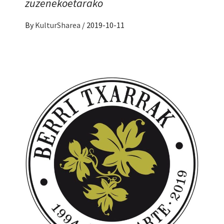
zuzenekoetarako
By
KulturSharea
/
2019-10-11