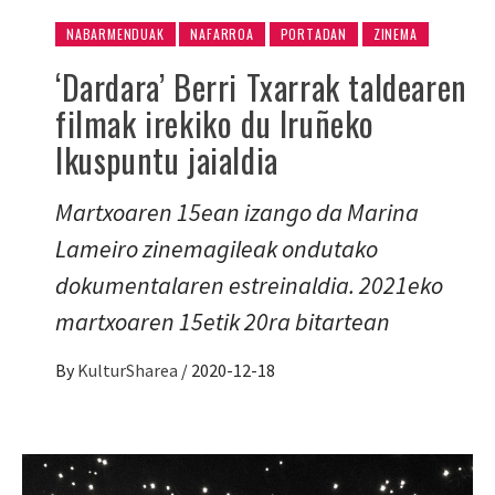
NABARMENDUAK
NAFARROA
PORTADAN
ZINEMA
‘Dardara’ Berri Txarrak taldearen
filmak irekiko du Iruñeko
Ikuspuntu jaialdia
Martxoaren 15ean izango da Marina
Lameiro zinemagileak ondutako
dokumentalaren estreinaldia. 2021eko
martxoaren 15etik 20ra bitartean
By
KulturSharea
/
2020-12-18