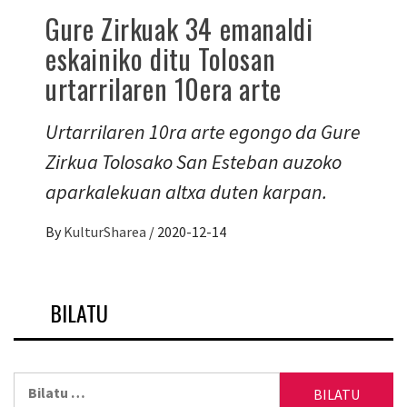
Gure Zirkuak 34 emanaldi
eskainiko ditu Tolosan
urtarrilaren 10era arte
Urtarrilaren 10ra arte egongo da Gure
Zirkua Tolosako San Esteban auzoko
aparkalekuan altxa duten karpan.
By
KulturSharea
/
2020-12-14
BILATU
Bilatu: