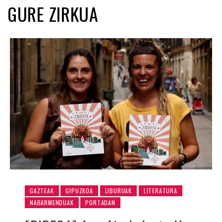
GURE ZIRKUA
GAZTEAK
GIPUZKOA
LIBURUAK
LITERATURA
NABARMENDUAK
PORTADAN