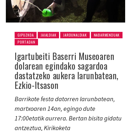
GIPUZKOA
JAIALDIAK
JARDUNALDIAK
NABARMENDUAK
PORTADAN
Igartubeiti Baserri Museoaren
dolarean egindako sagardoa
dastatzeko aukera larunbatean,
Ezkio-Itsason
Barrikote festa datorren larunbatean,
martxoaren 14an, egingo dute
17:00etatik aurrera. Bertan bisita gidatu
antzeztua, Kirikoketa