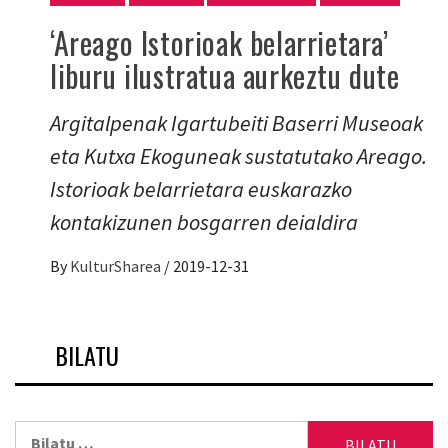
‘Areago Istorioak belarrietara’
liburu ilustratua aurkeztu dute
Argitalpenak Igartubeiti Baserri Museoak
eta Kutxa Ekoguneak sustatutako Areago.
Istorioak belarrietara euskarazko
kontakizunen bosgarren deialdira
By
KulturSharea
/
2019-12-31
BILATU
Bilatu: