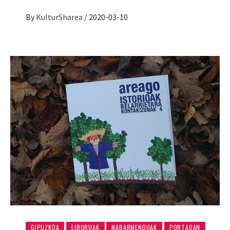
By
KulturSharea
/
2020-03-10
GIPUZKOA
LIBURUAK
NABARMENDUAK
PORTADAN