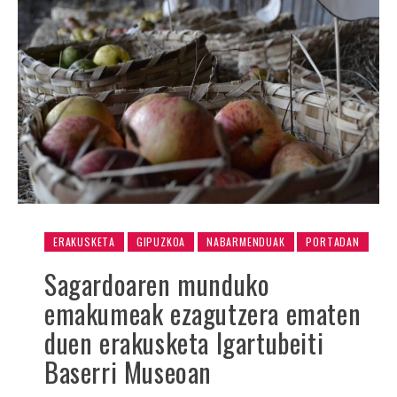
ERAKUSKETA
GIPUZKOA
NABARMENDUAK
PORTADAN
Sagardoaren munduko
emakumeak ezagutzera ematen
duen erakusketa Igartubeiti
Baserri Museoan