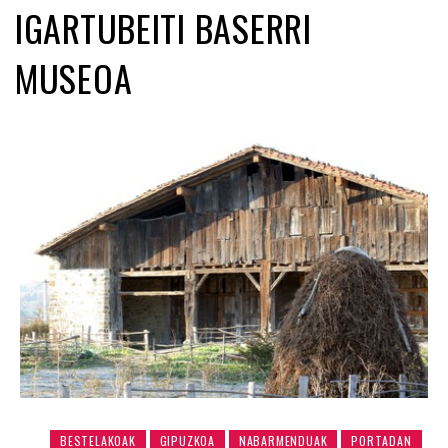
IGARTUBEITI BASERRI
MUSEOA
BESTELAKOAK
GIPUZKOA
NABARMENDUAK
PORTADAN