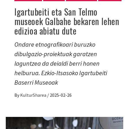
Igartubeiti eta San Telmo
museoek Galbahe bekaren lehen
edizioa abiatu dute
Ondare etnografikoari buruzko
dibulgazio-proiektuak garatzen
laguntzea da deialdi berri honen
helburua. Ezkio-Itsasoko Igartubeiti
Baserri Museoak
By
KulturSharea
/
2025-02-26