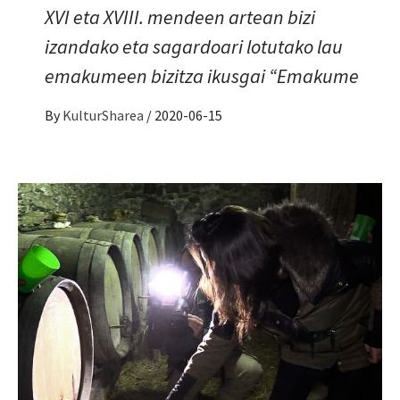
XVI eta XVIII. mendeen artean bizi
izandako eta sagardoari lotutako lau
emakumeen bizitza ikusgai “Emakume
By
KulturSharea
/
2020-06-15