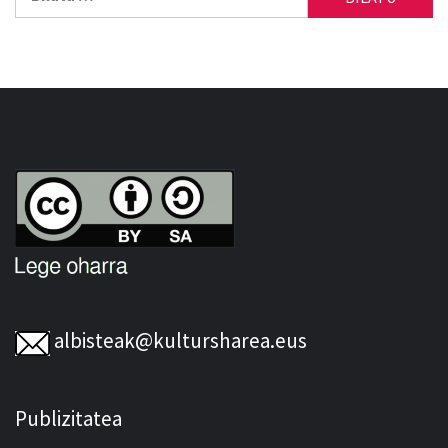
albisteak@kultursharea.eus
Publizitatea