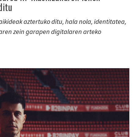
ditu
kideak aztertuko ditu, hala nola, identitatea,
iaren zein garapen digitalaren arteko