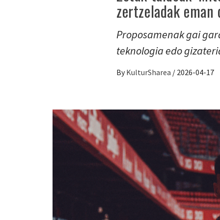
zertzeladak eman 
Proposamenak gai garai
teknologia edo gizater
By
KulturSharea
/
2026-04-17