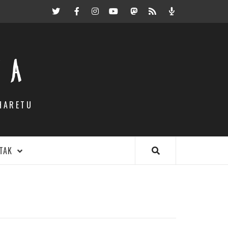
Twitter
Facebook
Instagram
Youtube
Mastodon.eus
RSS
Podcast
EA
HARETU
TAK