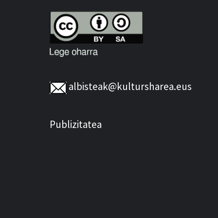
albisteak@kultursharea.eus
Publizitatea