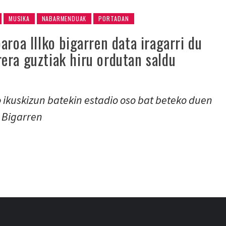
MUSIKA
NABARMENDUAK
PORTADAN
aroa IIIko bigarren data iragarri du
era guztiak hiru ordutan saldu
 ikuskizun batekin estadio oso bat beteko duen
. Bigarren