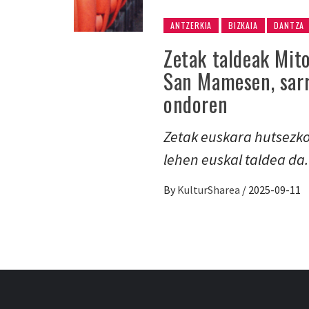
ANTZERKIA
BIZKAIA
DANTZA
Zetak taldeak Mito
San Mamesen, sarr
ondoren
Zetak euskara hutsezko
lehen euskal taldea da
By
KulturSharea
/
2025-09-11