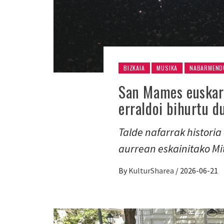
BIZKAIA
MUSIKA
NABARMEND
San Mames euskara
erraldoi bihurtu d
Talde nafarrak histori
aurrean eskainitako Mit
By
KulturSharea
/
2026-06-21