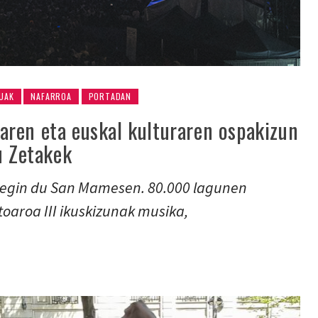
UAK
NAFARROA
PORTADAN
ren eta euskal kulturaren ospakizun
u Zetakek
a egin du San Mamesen. 80.000 lagunen
oaroa III ikuskizunak musika,