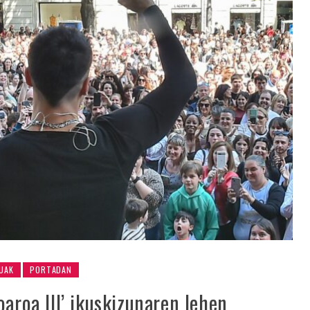
UAK
PORTADAN
oaroa III’ ikuskizunaren lehen