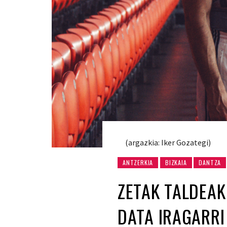
(argazkia: Iker Gozategi)
ANTZERKIA
BIZKAIA
DANTZA
ZETAK TALDEAK
DATA IRAGARRI