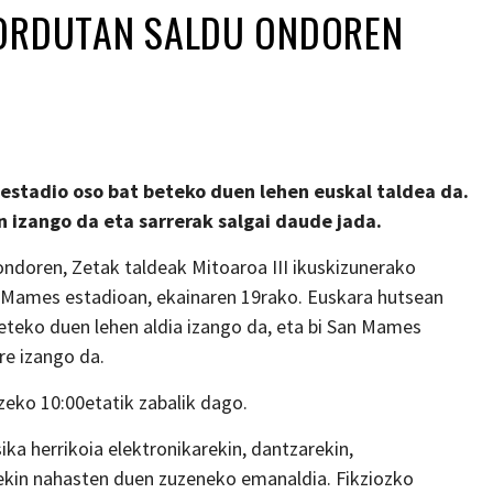
 ORDUTAN SALDU ONDOREN
estadio oso bat beteko duen lehen euskal taldea da.
 izango da eta sarrerak salgai daude jada.
ondoren, Zetak taldeak Mitoaroa III ikuskizunerako
an Mames estadioan, ekainaren 19rako. Euskara hutsean
eteko duen lehen aldia izango da, eta bi San Mames
re izango da.
zeko 10:00etatik zabalik dago.
ika herrikoia elektronikarekin, dantzarekin,
ekin nahasten duen zuzeneko emanaldia. Fikziozko