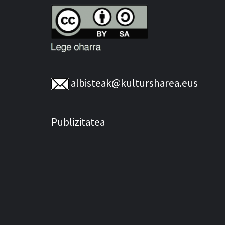
albisteak@kultursharea.eus
Publizitatea