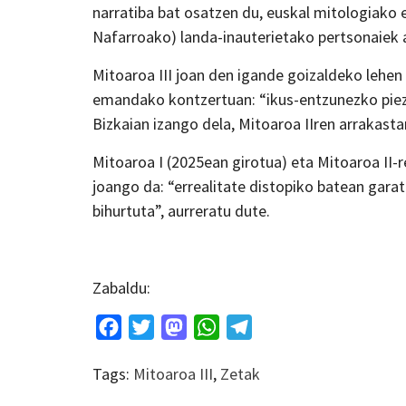
narratiba bat osatzen du, euskal mitologiako e
Nafarroako) landa-inauterietako pertsonaiek 
Mitoaroa III joan den igande goizaldeko lehen 
emandako kontzertuan: “ikus-entzunezko pieza 
Bizkaian izango dela, Mitoaroa IIren arrakasta
Mitoaroa I (2025ean girotua) eta Mitoaroa II-
joango da: “errealitate distopiko batean gara
bihurtuta”, aurreratu dute.
Zabaldu:
Facebook
Twitter
Mastodon
WhatsApp
Telegram
Tags:
Mitoaroa III
,
Zetak