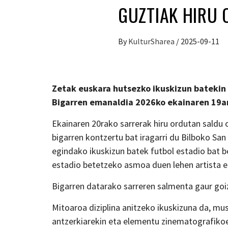
GUZTIAK HIRU
By
KulturSharea
/
2025-09-11
Zetak euskara hutsezko ikuskizun batekin 
Bigarren emanaldia 2026ko ekainaren 19an
Ekainaren 20rako sarrerak hiru ordutan saldu 
bigarren kontzertu bat iragarri du Bilboko S
egindako ikuskizun batek futbol estadio bat b
estadio betetzeko asmoa duen lehen artista e
Bigarren datarako sarreren salmenta gaur goi
Mitoaroa diziplina anitzeko ikuskizuna da, mus
antzerkiarekin eta elementu zinematografiko