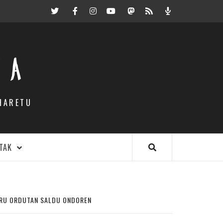
Twitter
Facebook
Instagram
Youtube
Mastodon.eus
RSS
Podcast
EA
HARETU
TAK
HIRU ORDUTAN SALDU ONDOREN