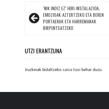
Bidalketetan
‘NIK INOIZ EZ’ HIRI-INSTALAZIOA,
zehar
EMOZIOAK AZTERTZEKO ETA BEREN
nabigatu
PORTAERAK ETA HARREMANAK
BIRPENTSATZEKO
UTZI ERANTZUNA
Iruzkinak bidaltzeko
saioa hasi
behar duzu.