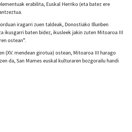
lementuak erabilita, Euskal Herriko (eta batez ere
antzeztua.
orduan iragarri zuen taldeak, Donostiako Illunben
ikusgarri baten bidez, ikusleek jakin zuten Mitoaroa III
ren ostean”.
ren (XV. mendean girotua) ostean, Mitoaroa III harago
tzen da, San Mames euskal kulturaren bozgorailu handi