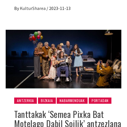
By
KulturSharea
/
2023-11-13
ANTZERKIA
BIZKAIA
NABARMENDUAK
PORTADAN
Tanttakak ‘Semea Pixka Bat
Motelago Dabil Soilik’ antzezlana