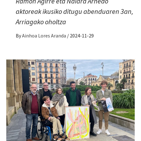
Ramon Agirre eta Naiara Arnedo
aktoreak ikusiko ditugu abenduaren 3an,
Arriagako oholtza
By
Ainhoa Lores Aranda
/
2024-11-29