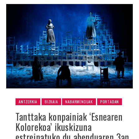
ANTZERKIA
BIZKAIA
NABARMENDUAK
PORTADAN
Tanttaka konpainiak ‘Esnearen
Kolorekoa’ ikuskizuna
estreinatuko du abenduaren 3an,