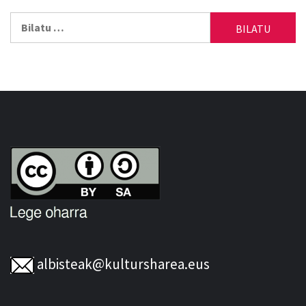
Bilatu:
albisteak@kultursharea.eus