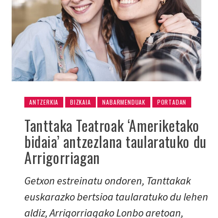
ANTZERKIA
BIZKAIA
NABARMENDUAK
PORTADAN
Tanttaka Teatroak ‘Ameriketako
bidaia’ antzezlana taularatuko du
Arrigorriagan
Getxon estreinatu ondoren, Tanttakak
euskarazko bertsioa taularatuko du lehen
aldiz, Arrigorriagako Lonbo aretoan,