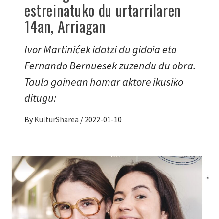
estreinatuko du urtarrilaren
14an, Arriagan
Ivor Martinićek idatzi du gidoia eta
Fernando Bernuesek zuzendu du obra.
Taula gainean hamar aktore ikusiko
ditugu:
By
KulturSharea
/
2022-01-10