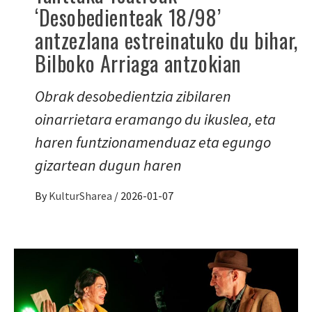
‘Desobedienteak 18/98’
antzezlana estreinatuko du bihar,
Bilboko Arriaga antzokian
Obrak desobedientzia zibilaren
oinarrietara eramango du ikuslea, eta
haren funtzionamenduaz eta egungo
gizartean dugun haren
By
KulturSharea
/
2026-01-07