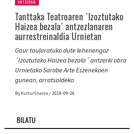
ANTZERKIA
Tanttaka Teatroaren ´Izoztutako
Haizea bezala´ antzezlanaren
aurrestreinaldia Urnietan
Gaur taularatuko dute lehenengoz
´Izoztutako Haizea bezala´ antzerki obra
Urnietako Sarobe Arte Eszenekoen
gunean, arratsaldeko
By
KulturSharea
/
2018-09-26
BILATU