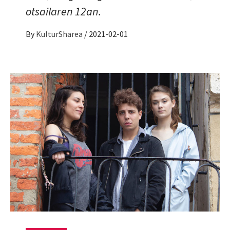
otsailaren 12an.
By
KulturSharea
/
2021-02-01