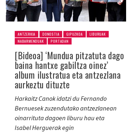
ANTZERKIA
DONOSTIA
GIPUZKOA
LIBURUAK
NABARMENDUAK
PORTADAN
[Bideoa] ‘Mundua pitzatuta dago
baina hantxe gabiltza oinez’
album ilustratua eta antzezlana
aurkeztu dituzte
Harkaitz Canok idatzi du Fernando
Bernuesek zuzendutako antzezlanean
oinarrituta dagoen liburu hau eta
Isabel Herguerak egin