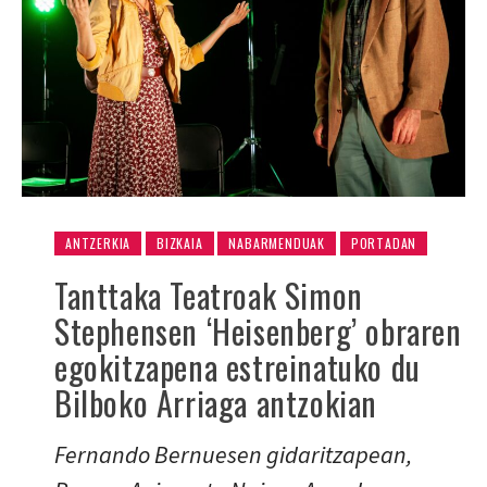
ANTZERKIA
BIZKAIA
NABARMENDUAK
PORTADAN
Tanttaka Teatroak Simon
Stephensen ‘Heisenberg’ obraren
egokitzapena estreinatuko du
Bilboko Arriaga antzokian
Fernando Bernuesen gidaritzapean,