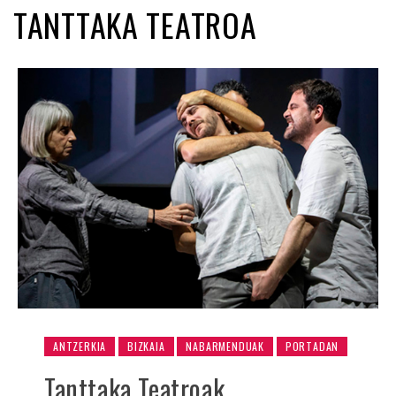
TANTTAKA TEATROA
ANTZERKIA
BIZKAIA
NABARMENDUAK
PORTADAN
Tanttaka Teatroak