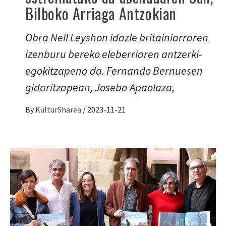
Bilboko Arriaga Antzokian
Obra Nell Leyshon idazle britainiarraren
izenburu bereko eleberriaren antzerki-
egokitzapena da. Fernando Bernuesen
gidaritzapean, Joseba Apaolaza,
By
KulturSharea
/
2023-11-21