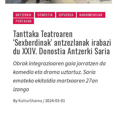
ANTZERKIA
DONOSTIA
GIPUZKOA
NABARMENDUAK
PORTADAN
Tanttaka Teatroaren
‘Sexberdinak’ antzezlanak irabazi
du XXIV. Donostia Antzerki Saria
Obrak integrazioaren gaia jorratzen da
komedia eta drama uztartuz. Saria
emateko ekitaldia martxoaren 27an
izango
By
KulturSharea
/
2024-03-01