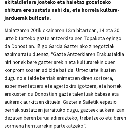
ekitaldietara joateko eta haietaz gozatzeko
ohitura ere sustatu nahi da, eta horrela kultura-
jarduerak bultzatu.
Maiatzaren 20tik ekainaren 18ra bitartean, 14 eta 30
urte bitarteko gazte antzerkizaleen Topaketa egingo
da Donostian. Iñigo Garcia Gazteriako zinegotziak
azpimarratu duenez, “Gazte Antzerkiaren Erakustaldia
hiri honek bere gazteriarekin eta kulturarekin duen
konpromisoaren adibide bat da. Urtez urte ikusten
dugu nola talde berriak animatzen diren sortzera,
esperimentatzera eta agertokira igotzera, eta horrek
erakusten du Donostian gazte talentuak babesa eta
aukerak aurkitzen dituela. Gazteria Sailetik espazio
berriak sustatzen jarraituko dugu, gazteek aukera izan
dezaten beren burua adierazteko, trebatzeko eta beren
sormena herritarrekin partekatzeko”.