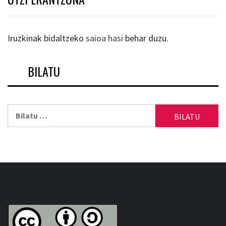
Iruzkinak bidaltzeko
saioa hasi
behar duzu.
BILATU
Bilatu: