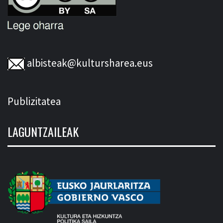
albisteak@kultursharea.eus
Publizitatea
LAGUNTZAILEAK