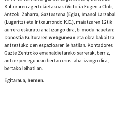
Kulturaren agertokietakoak (Victoria Eugenia Club,
Antzoki Zaharra, Gazteszena (Egia), Imanol Larzabal
(Lugaritz) eta Intxaurrondo K.E.), maiatzaren 12tik
aurrera eskuratu ahal izango dira, bi modu hauetan:
Donostia Kulturaren
webgunean
eta obra bakoitza
antzeztuko den espazioaren leihatilan. Kontadores
Gazte Zentroko emanaldietarako sarrerak, berriz,
antzezpen egunean bertan erosi ahal izango dira,
bertako leihatilan.
Egitaraua,
hemen
.