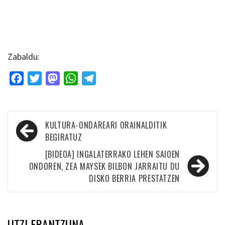
Zabaldu:
Facebook
Twitter
Mastodon
WhatsApp
Telegram
Bidalketetan
KULTURA-ONDAREARI ORAINALDITIK
zehar
BEGIRATUZ
nabigatu
[BIDEOA] INGALATERRAKO LEHEN SAIOEN
ONDOREN, ZEA MAYSEK BILBON JARRAITU DU
DISKO BERRIA PRESTATZEN
UTZI ERANTZUNA