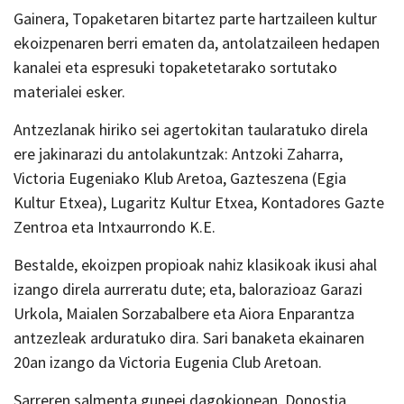
Gainera, Topaketaren bitartez parte hartzaileen kultur
ekoizpenaren berri ematen da, antolatzaileen hedapen
kanalei eta espresuki topaketetarako sortutako
materialei esker.
Antzezlanak hiriko sei agertokitan taularatuko direla
ere jakinarazi du antolakuntzak: Antzoki Zaharra,
Victoria Eugeniako Klub Aretoa, Gazteszena (Egia
Kultur Etxea), Lugaritz Kultur Etxea, Kontadores Gazte
Zentroa eta Intxaurrondo K.E.
Bestalde, ekoizpen propioak nahiz klasikoak ikusi ahal
izango direla aurreratu dute; eta, balorazioaz Garazi
Urkola, Maialen Sorzabalbere eta Aiora Enparantza
antzezleak arduratuko dira. Sari banaketa ekainaren
20an izango da Victoria Eugenia Club Aretoan.
​​​​​​Sarreren salmenta guneei dagokionean, Donostia