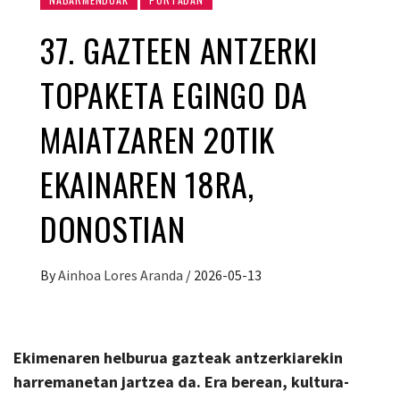
37. GAZTEEN ANTZERKI
TOPAKETA EGINGO DA
MAIATZAREN 20TIK
EKAINAREN 18RA,
DONOSTIAN
By
Ainhoa Lores Aranda
/
2026-05-13
Ekimenaren helburua gazteak antzerkiarekin
harremanetan jartzea da. Era berean, kultura-