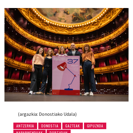
(argazkia: Donostiako Udala)
ANTZERKIA
DONOSTIA
GAZTEAK
GIPUZKOA
NABARMENDUAK
PORTADAN