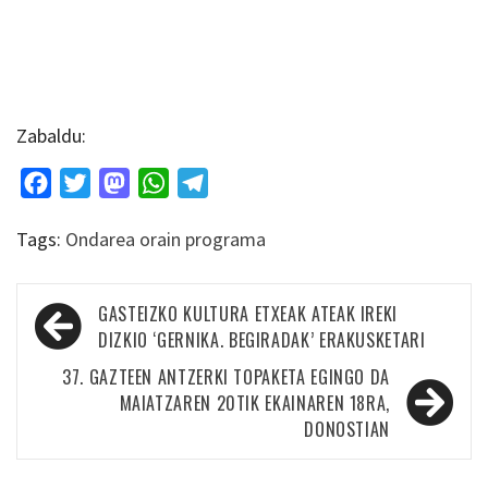
Zabaldu:
Facebook
Twitter
Mastodon
WhatsApp
Telegram
Tags:
Ondarea orain programa
Bidalketetan
GASTEIZKO KULTURA ETXEAK ATEAK IREKI
zehar
DIZKIO ‘GERNIKA. BEGIRADAK’ ERAKUSKETARI
nabigatu
37. GAZTEEN ANTZERKI TOPAKETA EGINGO DA
MAIATZAREN 20TIK EKAINAREN 18RA,
DONOSTIAN