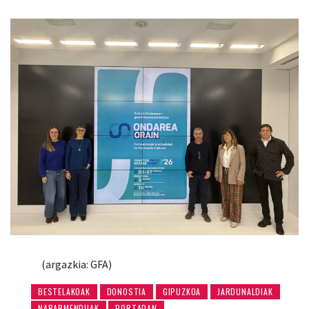
(argazkia: GFA)
BESTELAKOAK
DONOSTIA
GIPUZKOA
JARDUNALDIAK
NABARMENDUAK
PORTADAN