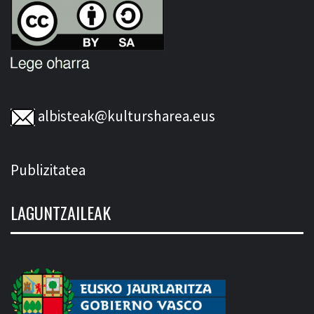
albisteak@kultursharea.eus
Publizitatea
LAGUNTZAILEAK