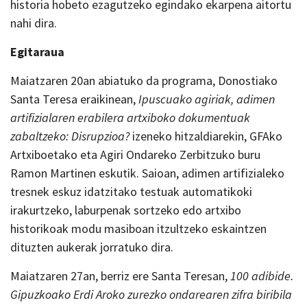
historia hobeto ezagutzeko egindako ekarpena aitortu
nahi dira.
Egitaraua
Maiatzaren 20an abiatuko da programa, Donostiako
Santa Teresa eraikinean,
Ipuscuako agiriak, adimen
artifizialaren erabilera artxiboko dokumentuak
zabaltzeko: Disrupzioa?
izeneko hitzaldiarekin, GFAko
Artxiboetako eta Agiri Ondareko Zerbitzuko buru
Ramon Martinen eskutik. Saioan, adimen artifizialeko
tresnek eskuz idatzitako testuak automatikoki
irakurtzeko, laburpenak sortzeko edo artxibo
historikoak modu masiboan itzultzeko eskaintzen
dituzten aukerak jorratuko dira.
Maiatzaren 27an, berriz ere Santa Teresan,
100 adibide.
Gipuzkoako Erdi Aroko zurezko ondarearen zifra biribila