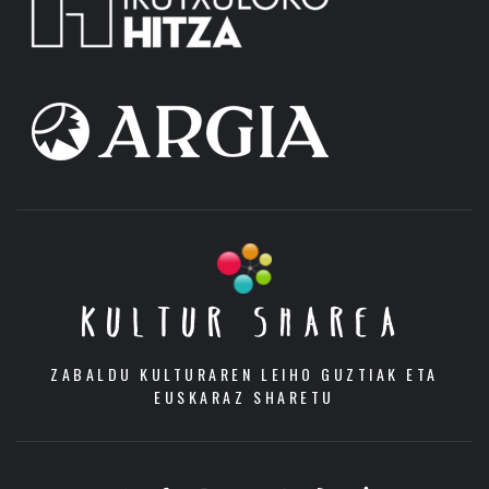
KULTUR SHAREA
ZABALDU KULTURAREN LEIHO GUZTIAK ETA
EUSKARAZ SHARETU