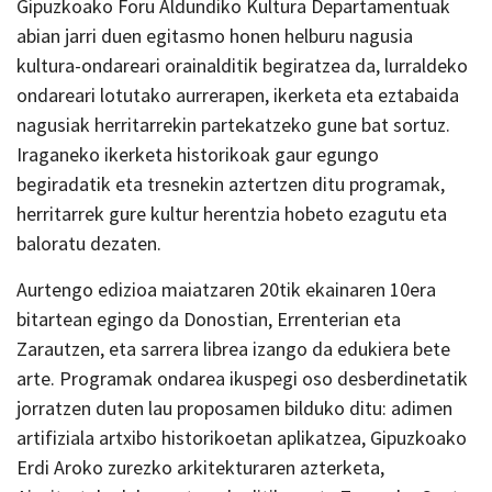
Gipuzkoako Foru Aldundiko Kultura Departamentuak
abian jarri duen egitasmo honen helburu nagusia
kultura-ondareari orainalditik begiratzea da, lurraldeko
ondareari lotutako aurrerapen, ikerketa eta eztabaida
nagusiak herritarrekin partekatzeko gune bat sortuz.
Iraganeko ikerketa historikoak gaur egungo
begiradatik eta tresnekin aztertzen ditu programak,
herritarrek gure kultur herentzia hobeto ezagutu eta
baloratu dezaten.
Aurtengo edizioa maiatzaren 20tik ekainaren 10era
bitartean egingo da Donostian, Errenterian eta
Zarautzen, eta sarrera librea izango da edukiera bete
arte. Programak ondarea ikuspegi oso desberdinetatik
jorratzen duten lau proposamen bilduko ditu: adimen
artifiziala artxibo historikoetan aplikatzea, Gipuzkoako
Erdi Aroko zurezko arkitekturaren azterketa,