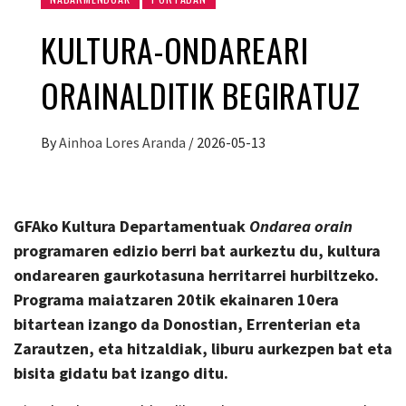
KULTURA-ONDAREARI
ORAINALDITIK BEGIRATUZ
By
Ainhoa Lores Aranda
/
2026-05-13
GFAko Kultura Departamentuak
Ondarea orain
programaren edizio berri bat aurkeztu du, kultura
ondarearen gaurkotasuna herritarrei hurbiltzeko
.
Programa maiatzaren 20tik ekainaren 10era
bitartean izango da Donostian, Errenterian eta
Zarautzen, eta hitzaldiak, liburu aurkezpen bat eta
bisita gidatu bat izango ditu.