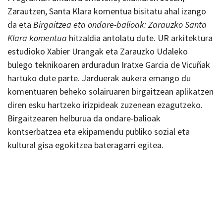
Zarautzen, Santa Klara komentua bisitatu ahal izango
da eta
Birgaitzea eta ondare-balioak: Zarauzko Santa
Klara komentua
hitzaldia antolatu dute. UR arkitektura
estudioko Xabier Urangak eta Zarauzko Udaleko
bulego teknikoaren arduradun Iratxe Garcia de Vicuñak
hartuko dute parte. Jarduerak aukera emango du
komentuaren beheko solairuaren birgaitzean aplikatzen
diren esku hartzeko irizpideak zuzenean ezagutzeko.
Birgaitzearen helburua da ondare-balioak
kontserbatzea eta ekipamendu publiko sozial eta
kultural gisa egokitzea bateragarri egitea.