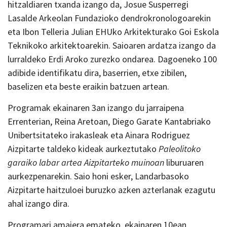
hitzaldiaren txanda izango da, Josue Susperregi
Lasalde Arkeolan Fundazioko dendrokronologoarekin
eta Ibon Telleria Julian EHUko Arkitekturako Goi Eskola
Teknikoko arkitektoarekin. Saioaren ardatza izango da
lurraldeko Erdi Aroko zurezko ondarea. Dagoeneko 100
adibide identifikatu dira, baserrien, etxe zibilen,
baselizen eta beste eraikin batzuen artean.
Programak ekainaren 3an izango du jarraipena
Errenterian, Reina Aretoan, Diego Garate Kantabriako
Unibertsitateko irakasleak eta Ainara Rodriguez
Aizpitarte taldeko kideak aurkeztutako
Paleolitoko
garaiko labar artea Aizpitarteko muinoan
liburuaren
aurkezpenarekin. Saio honi esker, Landarbasoko
Aizpitarte haitzuloei buruzko azken azterlanak ezagutu
ahal izango dira.
Programari amaiera emateko, ekainaren 10ean,