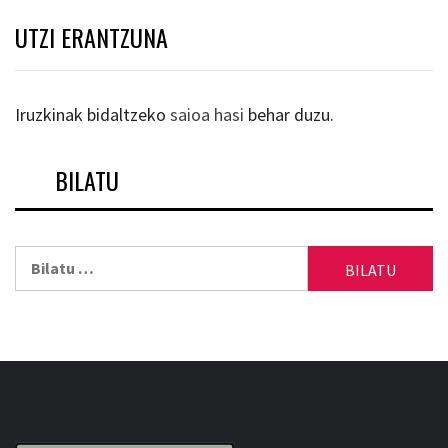
UTZI ERANTZUNA
Iruzkinak bidaltzeko
saioa hasi
behar duzu.
BILATU
Bilatu: