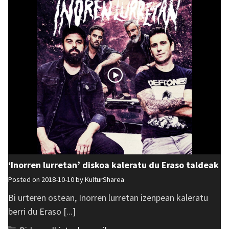
‘Inorren lurretan’ diskoa kaleratu du Eraso taldeak
Posted on 2018-10-10 by
KulturSharea
Bi urteren ostean, Inorren lurretan izenpean kaleratu
berri du Eraso [...]