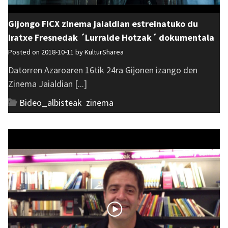
Gijongo FICX zinema jaialdian estreinatuko du
Iratxe Fresnedak ´Lurralde Hotzak´ dokumentala
Posted on 2018-10-11 by
KulturSharea
Datorren Azaroaren 16tik 24ra Gijonen izango den
Zinema Jaialdian [...]
Bideo_albisteak
,
zinema