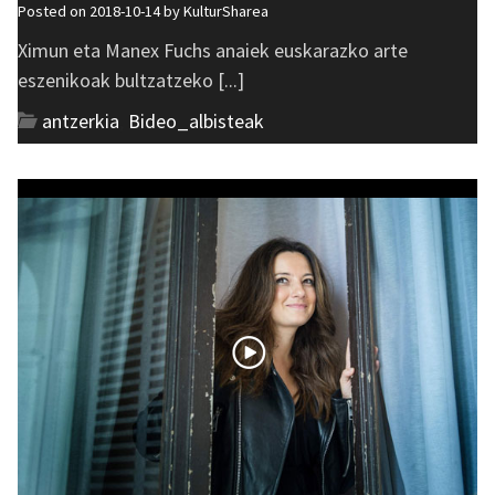
Posted on 2018-10-14 by
KulturSharea
Ximun eta Manex Fuchs anaiek euskarazko arte
eszenikoak bultzatzeko [...]
antzerkia
,
Bideo_albisteak