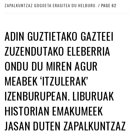
ZAPALKUNTZAZ GOGOETA ERAGITEA DU HELBURU.
PAGE 62
ADIN GUZTIETAKO GAZTEEI
ZUZENDUTAKO ELEBERRIA
ONDU DU MIREN AGUR
MEABEK ‘ITZULERAK’
IZENBURUPEAN. LIBURUAK
HISTORIAN EMAKUMEEK
JASAN DUTEN ZAPALKUNTZAZ