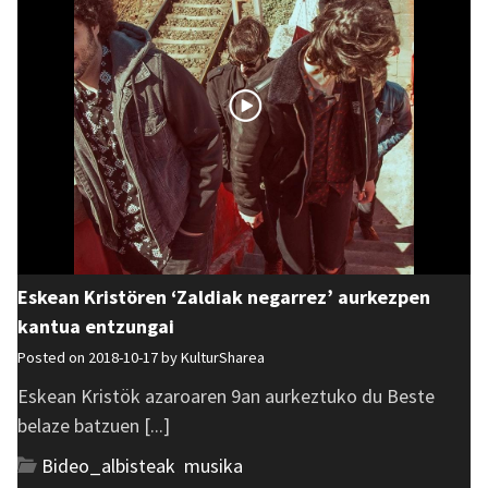
Eskean Kristören ‘Zaldiak negarrez’ aurkezpen
kantua entzungai
Posted on 2018-10-17 by
KulturSharea
Eskean Kristök azaroaren 9an aurkeztuko du Beste
belaze batzuen [...]
Bideo_albisteak
,
musika