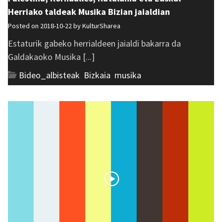
Herriako taldeak Musika Bizian jaialdian
Posted on 2018-10-22 by
KulturSharea
Estaturik gabeko herrialdeen jaialdi bakarra da
Galdakaoko Musika [...]
Bideo_albisteak
,
Bizkaia
,
musika