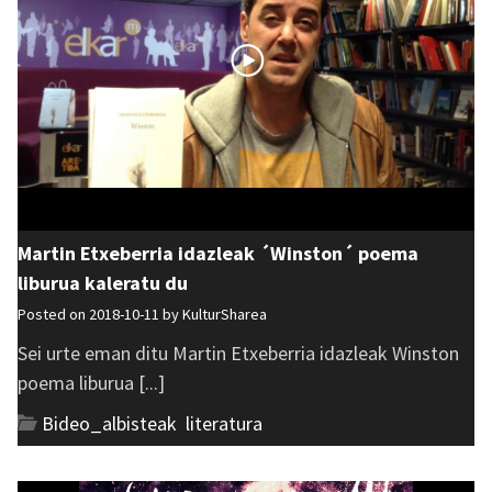
Martin Etxeberria idazleak ´Winston´ poema
liburua kaleratu du
Posted on 2018-10-11 by
KulturSharea
Sei urte eman ditu Martin Etxeberria idazleak Winston
poema liburua [...]
Bideo_albisteak
,
literatura