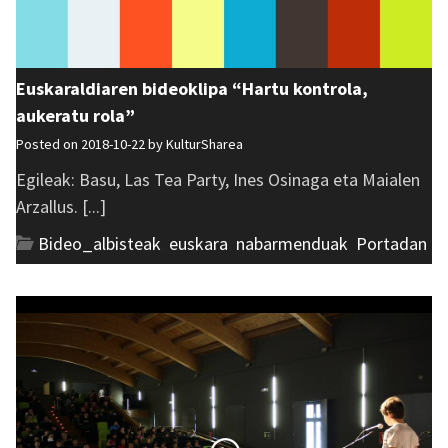
Euskaraldiaren bideoklipa “Hartu kontrola,
aukeratu rola”
Posted on 2018-10-22 by
KulturSharea
Egileak: Basu, Las Tea Party, Ines Osinaga eta Maialen
Arzallus. [...]
Bideo_albisteak
,
euskara
,
nabarmenduak
,
Portadan