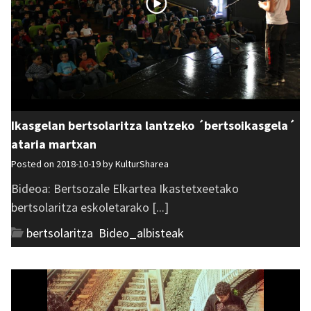
Ikasgelan bertsolaritza lantzeko ´bertsoikasgela´
ataria martxan
Posted on 2018-10-19 by
KulturSharea
Bideoa: Bertsozale Elkartea Ikastetxeetako
bertsolaritza eskoletarako [...]
bertsolaritza
,
Bideo_albisteak