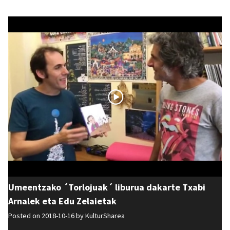
Umeentzako ´Torlojuak´ liburua dakarte Txabi
Arnalek eta Edu Zelaietak
Posted on 2018-10-16 by
KulturSharea