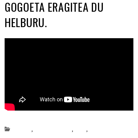
GOGOETA ERAGITEA DU
HELBURU.
Posted on 2023-12-09 by
KulturSharea
Bereziak
,
Bideo_albisteak
,
DA58
,
literatura