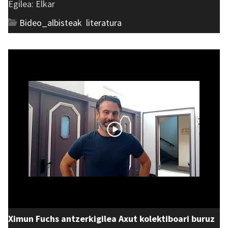
Egilea: Elkar
Bideo_albisteak
,
literatura
Ximun Fuchs antzerkigilea Axut kolektiboari buruz