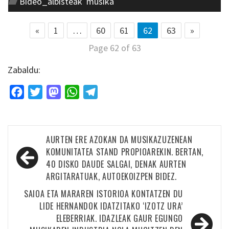
Bideo_albisteak
,
musika
«
1
…
60
61
62
63
»
Page 62 of 63
Zabaldu:
Facebook
Twitter
Mastodon
WhatsApp
Telegram
Bidalketetan
AURTEN ERE AZOKAN DA MUSIKAZUZENEAN
zehar
KOMUNITATEA STAND PROPIOAREKIN. BERTAN,
40 DISKO DAUDE SALGAI, DENAK AURTEN
nabigatu
ARGITARATUAK, AUTOEKOIZPEN BIDEZ.
SAIOA ETA MARAREN ISTORIOA KONTATZEN DU
LIDE HERNANDOK IDATZITAKO ‘IZOTZ URA’
ELEBERRIAK. IDAZLEAK GAUR EGUNGO