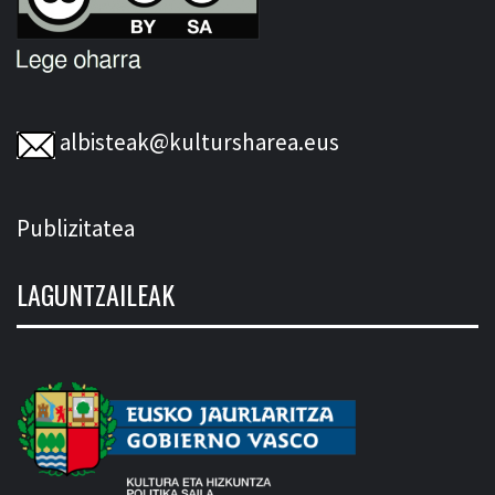
albisteak@kultursharea.eus
Publizitatea
LAGUNTZAILEAK