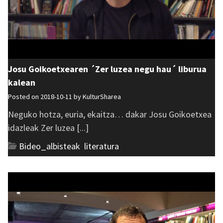
Josu Goikoetxearen ´Zer luzea negu hau´ liburua
kalean
Posted on 2018-10-11 by
KulturSharea
Neguko hotza, euria, ekaitza… dakar Josu Goikoetxea
idazleak Zer luzea [...]
Bideo_albisteak
,
literatura