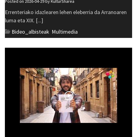
Posted on 2026-04-29 by
KulturSharea
Errenteriako idazlearen lehen eleberria da Arranoaren
luma eta XIX. [...]
Bideo_albisteak
,
Multimedia