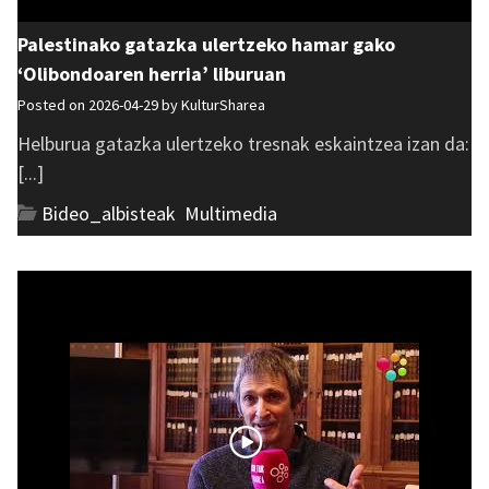
Palestinako gatazka ulertzeko hamar gako
‘Olibondoaren herria’ liburuan
Posted on 2026-04-29 by
KulturSharea
Helburua gatazka ulertzeko tresnak eskaintzea izan da:
[...]
Bideo_albisteak
,
Multimedia