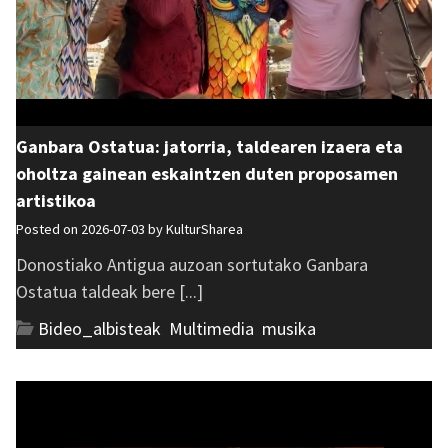
Ganbara Ostatua: jatorria, taldearen izaera eta
oholtza gainean eskaintzen duten proposamen
artistikoa
Posted on 2026-07-03 by
KulturSharea
Donostiako Antigua auzoan sortutako Ganbara
Ostatua taldeak bere [...]
Bideo_albisteak
,
Multimedia
,
musika