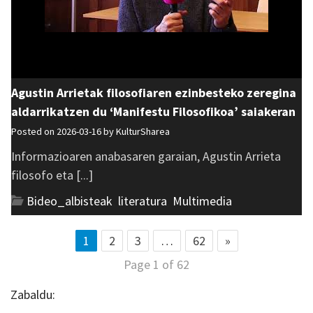
Agustin Arrietak filosofiaren ezinbesteko zeregina
aldarrikatzen du ‘Manifestu Filosofikoa’ saiakeran
Posted on 2026-03-16 by
KulturSharea
Informazioaren anabasaren garaian, Agustin Arrieta
filosofo eta [...]
Bideo_albisteak
,
literatura
,
Multimedia
1
2
3
…
62
»
Page 1 of 62
Zabaldu: