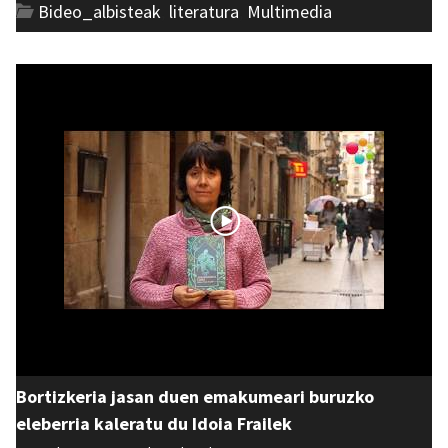
Bideo_albisteak
,
literatura
,
Multimedia
Bortizkeria jasan duen emakumeari buruzko
eleberria kaleratu du Idoia Frailek