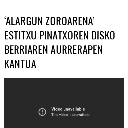
‘ALARGUN ZOROARENA’
ESTITXU PINATXOREN DISKO
BERRIAREN AURRERAPEN
KANTUA