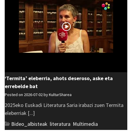
‘Termita’ eleberria, ahots deseroso, aske eta
errebelde bat
Posted on 2026-07-02 by
KulturSharea
2025eko Euskadi Literatura Saria irabazi zuen Termita
eleberriak [...]
Bideo_albisteak
,
literatura
,
Multimedia