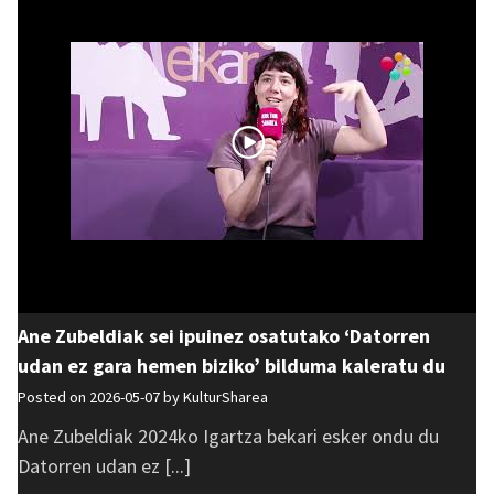
Ane Zubeldiak sei ipuinez osatutako ‘Datorren
udan ez gara hemen biziko’ bilduma kaleratu du
Posted on 2026-05-07 by
KulturSharea
Ane Zubeldiak 2024ko Igartza bekari esker ondu du
Datorren udan ez [...]