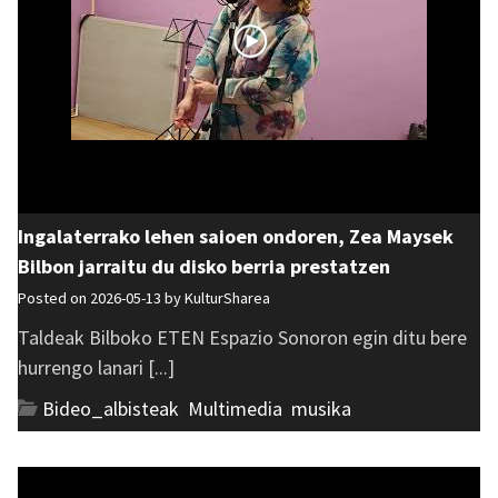
Ingalaterrako lehen saioen ondoren, Zea Maysek
Bilbon jarraitu du disko berria prestatzen
Posted on 2026-05-13 by
KulturSharea
Taldeak Bilboko ETEN Espazio Sonoron egin ditu bere
hurrengo lanari [...]
Bideo_albisteak
,
Multimedia
,
musika