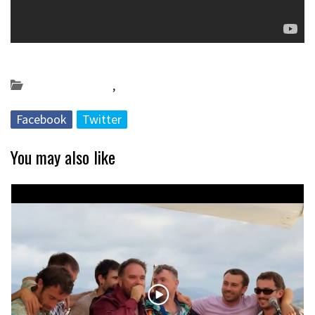
Posted on 2019-10-29 by
KulturSharea
Bideo_albisteak
,
musika
Facebook
Twitter
You may also like