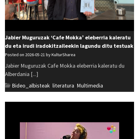
Jabier Muguruzak ‘Cafe Mokka’ eleberria kaleratu
du eta irudi iradokitzaileekin lagundu ditu testuak
Posted on 2026-05-21 by
KulturSharea
Jabier Muguruzak Cafe Mokka eleberria kaleratu du
Alberdania [...]
Bideo_albisteak
,
literatura
,
Multimedia