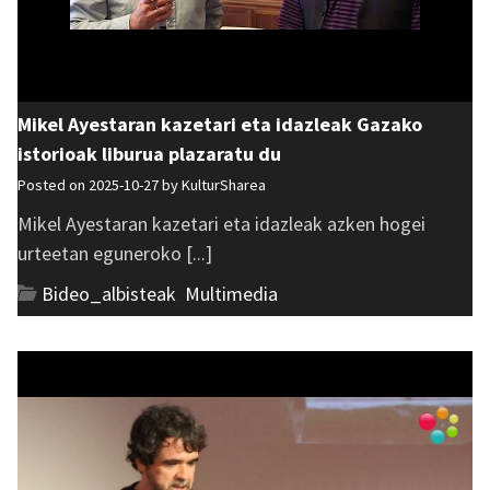
Mikel Ayestaran kazetari eta idazleak Gazako
istorioak liburua plazaratu du
Posted on 2025-10-27 by
KulturSharea
Mikel Ayestaran kazetari eta idazleak azken hogei
urteetan eguneroko [...]
Bideo_albisteak
,
Multimedia