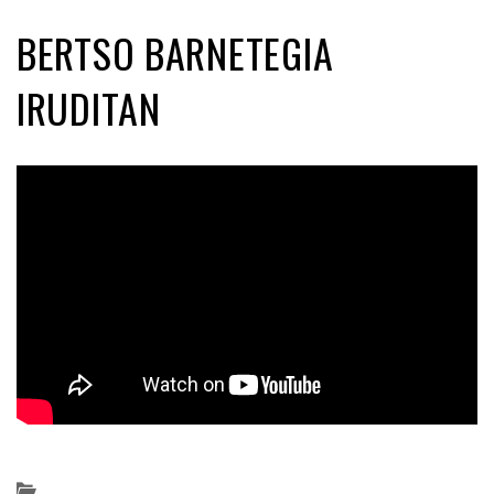
BERTSO BARNETEGIA
IRUDITAN
Posted on 2019-02-18 by
KulturSharea
bertsolaritza
,
Bideo_albisteak
,
Bizkaia