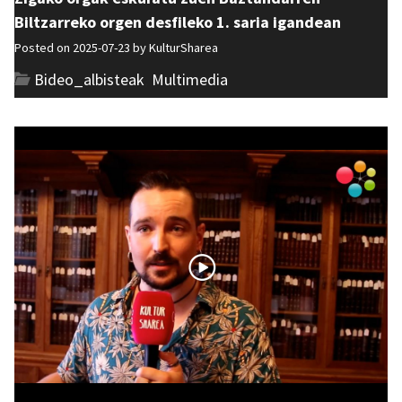
Biltzarreko orgen desfileko 1. saria igandean
Posted on 2025-07-23 by
KulturSharea
Bideo_albisteak
,
Multimedia