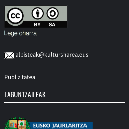
albisteak@kultursharea.eus
Publizitatea
LAGUNTZAILEAK