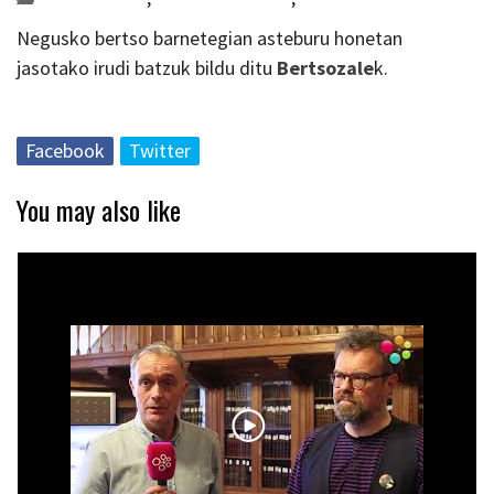
Negusko bertso barnetegian asteburu honetan
jasotako irudi batzuk bildu ditu
Bertsozale
k.
Facebook
Twitter
You may also like