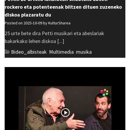
rockero eta potenteenak biltzen dituen zuzeneko
diskoa plazaratu du
Posted on 2025-10-09 by
KulturSharea
25 urte bete dira Petti musikari eta abeslariak
bakarkako lehen diskoa [...]
Bideo_albisteak
,
Multimedia
,
musika