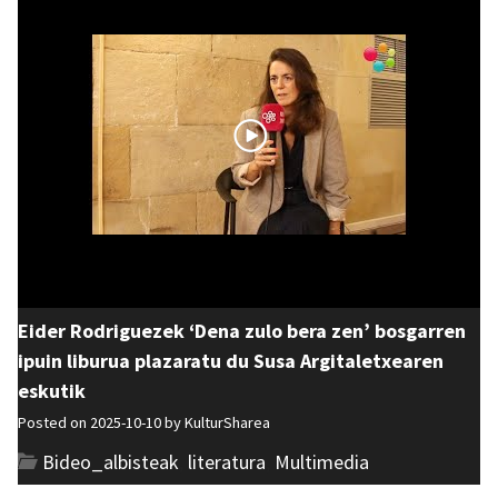
Eider Rodriguezek ‘Dena zulo bera zen’ bosgarren
ipuin liburua plazaratu du Susa Argitaletxearen
eskutik
Posted on 2025-10-10 by
KulturSharea
Bideo_albisteak
,
literatura
,
Multimedia