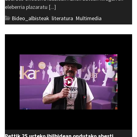
eleberria plazaratu [...]
Bideo_albisteak
,
literatura
,
Multimedia
Pettik 25 urteko ibilbidean ondutako abesti