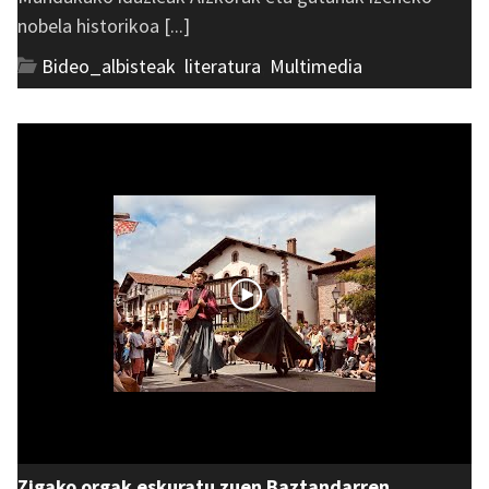
nobela historikoa [...]
Bideo_albisteak
,
literatura
,
Multimedia
Zigako orgak eskuratu zuen Baztandarren