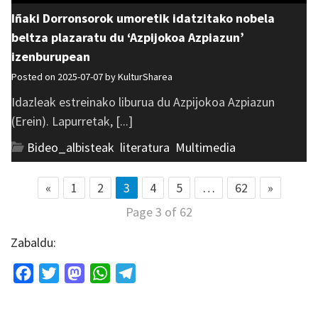
Iñaki Dorronsorok umoretik idatzitako nobela
beltza plazaratu du ‘Azpijokoa Azpiazun’
izenburupean
Posted on 2025-07-07 by
KulturSharea
Idazleak estreinako liburua du Azpijokoa Azpiazun
(Erein). Lapurretak, [...]
Bideo_albisteak
,
literatura
,
Multimedia
«
1
2
3
4
5
…
62
»
Page 3 of 62
Zabaldu:
Facebook
Twitter
Mastodon
WhatsApp
Telegram