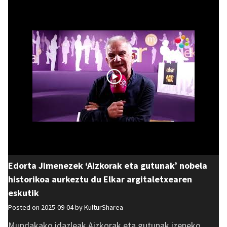
Edorta Jimenezek ‘Aizkorak eta gutunak’ nobela
historikoa aurkeztu du Elkar argitaletxearen
eskutik
Posted on 2025-09-04 by
KulturSharea
Mundakako idazleak Aizkorak eta gutunak izeneko