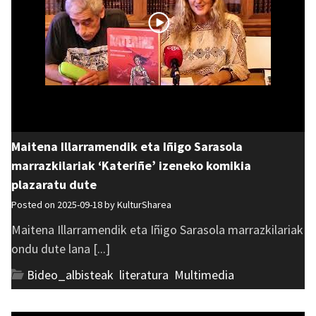
Maitena Illarramendik eta Iñigo Sarasola
marrazkilariak ‘Kateriñe’ izeneko komikia
plazaratu dute
Posted on 2025-09-18 by
KulturSharea
Maitena Illarramendik eta Iñigo Sarasola marrazkilariak
ondu dute lana [...]
Bideo_albisteak
,
literatura
,
Multimedia