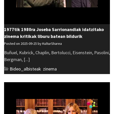
1977tik 1980ra Joseba Sarrionandiak idatzitako
zinema kritikak liburu batean bildurik
Posted on 2025-09-25 by
KulturSharea
Buñuel, Kubrick, Chaplin, Bertolucci, Eisenstein, Pasolini,
Bergman, [...]
Bideo_albisteak
,
zinema