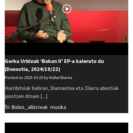
Gorka Urbizuk ‘Bakan II’ EP-a kaleratu du
(Donostia, 2024/10/22)
Posted on 2025-10-23 by
KulturSharea
Harribitxiak bailiran, Diamantea eta Zilarra abestiak
jasotzen dituen [...]
Bideo_albisteak
,
musika