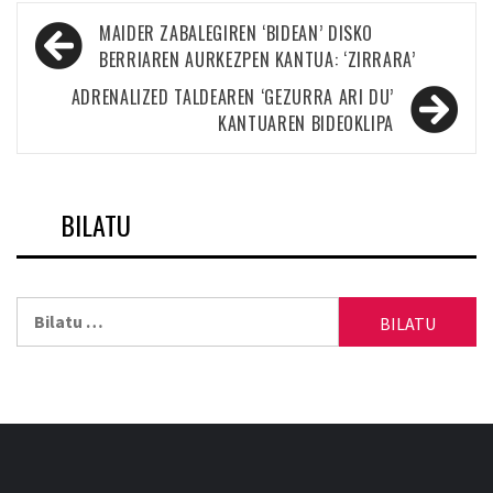
Bidalketetan
MAIDER ZABALEGIREN ‘BIDEAN’ DISKO
zehar
BERRIAREN AURKEZPEN KANTUA: ‘ZIRRARA’
nabigatu
ADRENALIZED TALDEAREN ‘GEZURRA ARI DU’
KANTUAREN BIDEOKLIPA
BILATU
Bilatu: