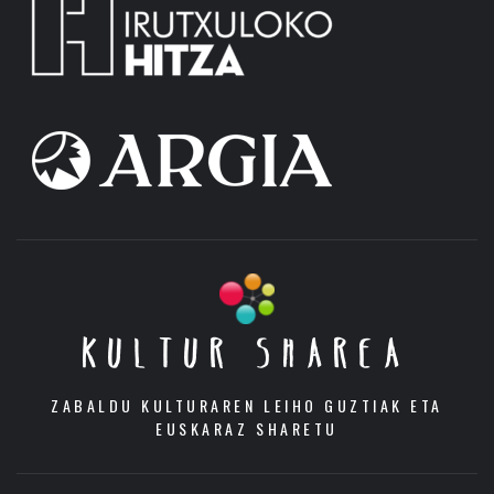
KULTUR SHAREA
ZABALDU KULTURAREN LEIHO GUZTIAK ETA
EUSKARAZ SHARETU