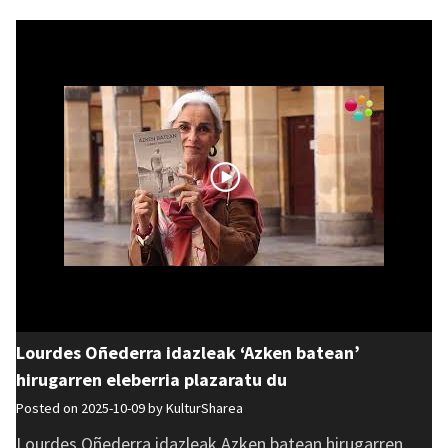
Lourdes Oñederra idazleak ‘Azken batean’
hirugarren eleberria plazaratu du
Posted on 2025-10-09 by
KulturSharea
Lourdes Oñederra idazleak Azken batean hirugarren