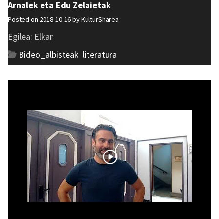
Arnalek eta Edu Zelaietak
Posted on 2018-10-16 by
KulturSharea
Egilea: Elkar
Bideo_albisteak
,
literatura