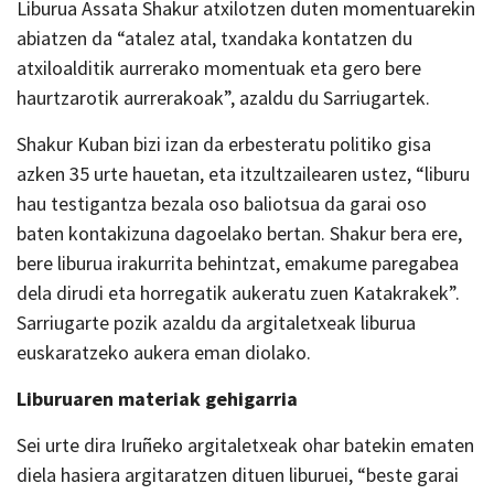
Liburua Assata Shakur atxilotzen duten momentuarekin
abiatzen da “atalez atal, txandaka kontatzen du
atxiloalditik aurrerako momentuak eta gero bere
haurtzarotik aurrerakoak”, azaldu du Sarriugartek.
Shakur Kuban bizi izan da erbesteratu politiko gisa
azken 35 urte hauetan, eta itzultzailearen ustez, “liburu
hau testigantza bezala oso baliotsua da garai oso
baten kontakizuna dagoelako bertan. Shakur bera ere,
bere liburua irakurrita behintzat, emakume paregabea
dela dirudi eta horregatik aukeratu zuen Katakrakek”.
Sarriugarte pozik azaldu da argitaletxeak liburua
euskaratzeko aukera eman diolako.
Liburuaren materiak gehigarria
Sei urte dira Iruñeko argitaletxeak ohar batekin ematen
diela hasiera argitaratzen dituen liburuei, “beste garai