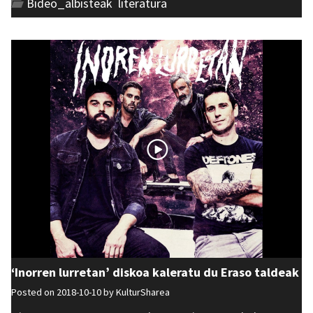
Bideo_albisteak
,
literatura
‘Inorren lurretan’ diskoa kaleratu du Eraso taldeak
Posted on 2018-10-10 by
KulturSharea