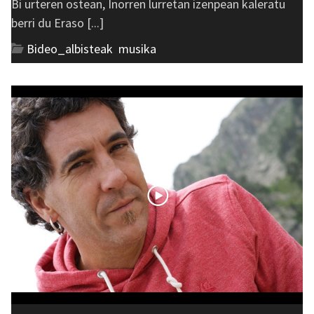
Bi urteren ostean, Inorren lurretan izenpean kaleratu
berri du Eraso [...]
Bideo_albisteak
,
musika