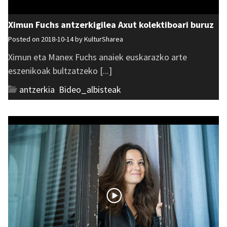
Ximun Fuchs antzerkigilea Axut kolektiboari buruz
Posted on 2018-10-14 by
KulturSharea
Ximun eta Manex Fuchs anaiek euskarazko arte
eszenikoak bultzatzeko [...]
antzerkia
,
Bideo_albisteak