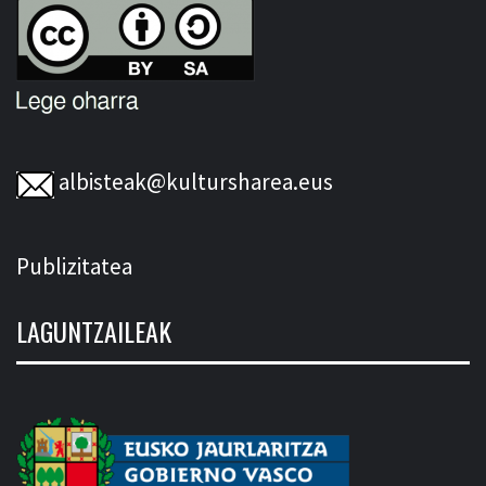
albisteak@kultursharea.eus
Publizitatea
LAGUNTZAILEAK