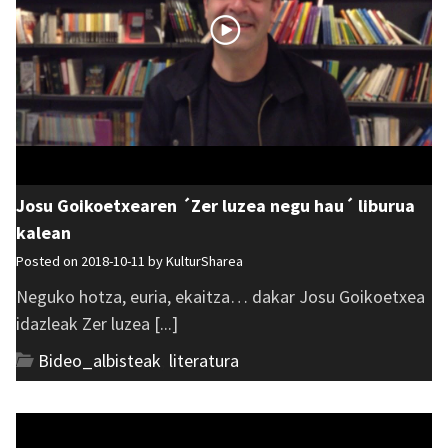
Josu Goikoetxearen ´Zer luzea negu hau´ liburua
kalean
Posted on 2018-10-11 by
KulturSharea
Neguko hotza, euria, ekaitza… dakar Josu Goikoetxea
idazleak Zer luzea [...]
Bideo_albisteak
,
literatura