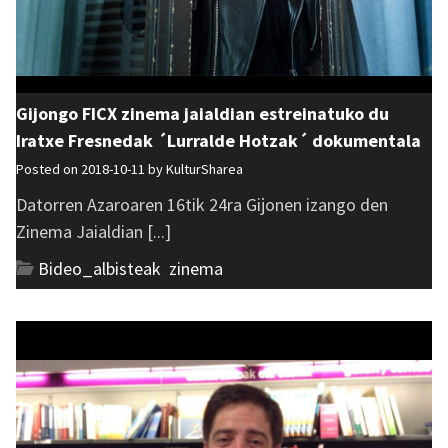
Gijongo FICX zinema jaialdian estreinatuko du
Iratxe Fresnedak ´Lurralde Hotzak´ dokumentala
Posted on 2018-10-11 by
KulturSharea
Datorren Azaroaren 16tik 24ra Gijonen izango den
Zinema Jaialdian [...]
Bideo_albisteak
,
zinema