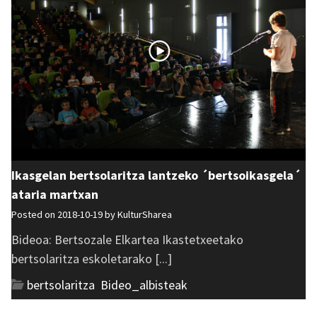
Ikasgelan bertsolaritza lantzeko ´bertsoikasgela´
ataria martxan
Posted on 2018-10-19 by
KulturSharea
Bideoa: Bertsozale Elkartea Ikastetxeetako
bertsolaritza eskoletarako [...]
bertsolaritza
,
Bideo_albisteak