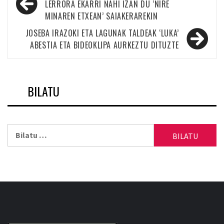
zehar
LERRORA EKARRI NAHI IZAN DU ‘NIRE
MINAREN ETXEAN’ SAIAKERAREKIN
nabigatu
JOSEBA IRAZOKI ETA LAGUNAK TALDEAK ‘LUKA’
ABESTIA ETA BIDEOKLIPA AURKEZTU DITUZTE
BILATU
Bilatu: