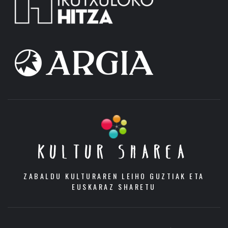
KULTUR SHAREA
ZABALDU KULTURAREN LEIHO GUZTIAK ETA
EUSKARAZ SHARETU