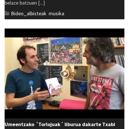
belaze batzuen [...]
Bideo_albisteak
,
musika
Umeentzako ´Torlojuak´ liburua dakarte Txabi