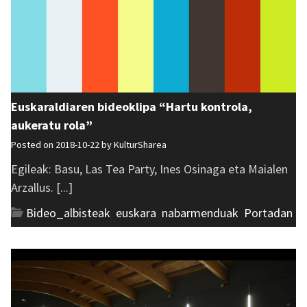
Euskaraldiaren bideoklipa “Hartu kontrola,
aukeratu rola”
Posted on 2018-10-22 by
KulturSharea
Egileak: Basu, Las Tea Party, Ines Osinaga eta Maialen
Arzallus. [...]
Bideo_albisteak
,
euskara
,
nabarmenduak
,
Portadan