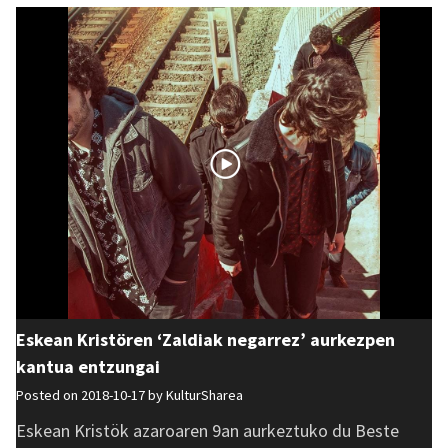
Eskean Kristören ‘Zaldiak negarrez’ aurkezpen
kantua entzungai
Posted on 2018-10-17 by
KulturSharea
Eskean Kristök azaroaren 9an aurkeztuko du Beste