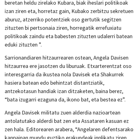
beretan heldu zirelako Kubara, biak iheslari politikoak
izan ziren eta, horretaz gain, Kubako zerbitzu sekretuen
aburuz, atzerriko potentziek oso gertutik segitzen
zituzten bi pertsonaia ziren, horregatik errefuxiatu
politikoak zaindu eta babesten zituzten udalerri batean
eduki zituzten ”.
Sarrionandiaren hitzaurrearen ostean, Angela Davisen
hitzaurrea ere jasotzen du liburuak. Etxarterentzat oso
interesgarria da ikustea nola Davisek eta Shakurrek
hasiera batean edo behintzat distantziatik,
antzekotasun handiak izan ditzaketen, baina berez,
“bata izugarri ezaguna da, ikono bat, eta bestea ez”.
Angela Davisek militatu zuen alderdia nazioartean
antolatutako alderdi bat zen eta Assataren kasuan ez
zen hala. Editorearen arabera, “Angelaren defentsarako
kanpainan mundu guztiko erakundeak inplikatu ziren,