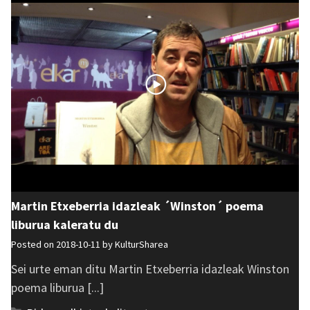
Martin Etxeberria idazleak ´Winston´ poema
liburua kaleratu du
Posted on 2018-10-11 by
KulturSharea
Sei urte eman ditu Martin Etxeberria idazleak Winston
poema liburua [...]