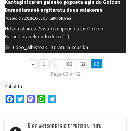
Kantagintzaren gaineko gogoeta egin du Gotzon
Barandiaranek argitaratu duen saiakeran
Posted on 2018-10-09 by
KulturSharea
Hitzen ahairea (Susa ) izenpean dator Gotzon
Barandiaranek ondu duen [...]
Bideo_albisteak
,
literatura
,
musika
«
1
…
60
61
62
Page 62 of 62
Zabaldu:
Facebook
Twitter
Mastodon
WhatsApp
Telegram
Bidalketetan
IÑIGO ANTSORREGIK DEPRESIOA LEHEN