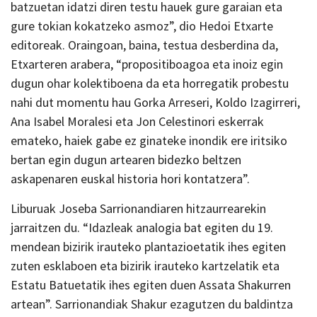
batzuetan idatzi diren testu hauek gure garaian eta
gure tokian kokatzeko asmoz”, dio Hedoi Etxarte
editoreak. Oraingoan, baina, testua desberdina da,
Etxarteren arabera, “propositiboagoa eta inoiz egin
dugun ohar kolektiboena da eta horregatik probestu
nahi dut momentu hau Gorka Arreseri, Koldo Izagirreri,
Ana Isabel Moralesi eta Jon Celestinori eskerrak
emateko, haiek gabe ez ginateke inondik ere iritsiko
bertan egin dugun artearen bidezko beltzen
askapenaren euskal historia hori kontatzera”.
Liburuak Joseba Sarrionandiaren hitzaurrearekin
jarraitzen du. “Idazleak analogia bat egiten du 19.
mendean bizirik irauteko plantazioetatik ihes egiten
zuten esklaboen eta bizirik irauteko kartzelatik eta
Estatu Batuetatik ihes egiten duen Assata Shakurren
artean”. Sarrionandiak Shakur ezagutzen du baldintza