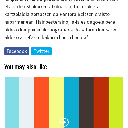
eta ordea Shakurren atxiloaldia, torturak eta
kartzelaldia gertatzen da Pantera Beltzen eraiste
nabarmenean. Hainbesteraino, ia-ia ez dagoela bere
aldeko kanpainen ikonografiarik. Assataren kausaren
aldeko artefaktu bakarra liburu hau da” .
Facebook
Twitter
You may also like