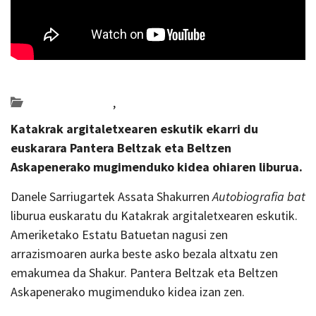
Posted on 2022-10-31 by
KulturSharea
Bideo_albisteak
,
literatura
Katakrak argitaletxearen eskutik ekarri du
euskarara Pantera Beltzak eta Beltzen
Askapenerako mugimenduko kidea ohiaren liburua.
Danele Sarriugartek Assata Shakurren
Autobiografia bat
liburua euskaratu du Katakrak argitaletxearen eskutik.
Ameriketako Estatu Batuetan nagusi zen
arrazismoaren aurka beste asko bezala altxatu zen
emakumea da Shakur. Pantera Beltzak eta Beltzen
Askapenerako mugimenduko kidea izan zen.