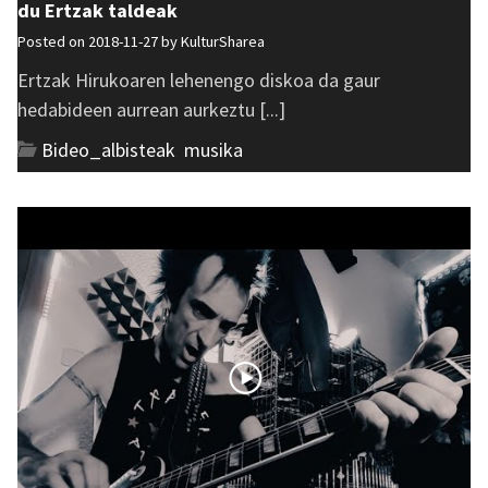
du Ertzak taldeak
Posted on 2018-11-27 by
KulturSharea
Ertzak Hirukoaren lehenengo diskoa da gaur
hedabideen aurrean aurkeztu [...]
Bideo_albisteak
,
musika