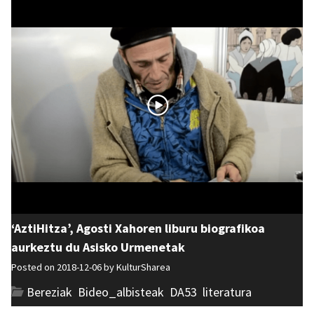
‘AztiHitza’, Agosti Xahoren liburu biografikoa
aurkeztu du Asisko Urmenetak
Posted on 2018-12-06 by
KulturSharea
Bereziak
,
Bideo_albisteak
,
DA53
,
literatura