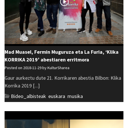
Mad Muasel, Fermin Muguruza eta La Furia, ‘Klika
KORRIKA 2019’ abestiaren erritmora
Posted on 2018-11-29 by
KulturSharea
Gaur aurkeztu dute 21. Korrikaren abestia Bilbon: Klika
Korrika 2019 [...]
Bideo_albisteak
,
euskara
,
musika