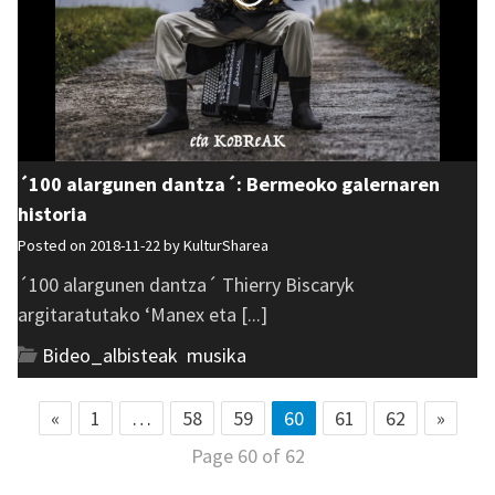
´100 alargunen dantza´: Bermeoko galernaren
historia
Posted on 2018-11-22 by
KulturSharea
´100 alargunen dantza´ Thierry Biscaryk
argitaratutako ‘Manex eta [...]
Bideo_albisteak
,
musika
«
1
…
58
59
60
61
62
»
Page 60 of 62