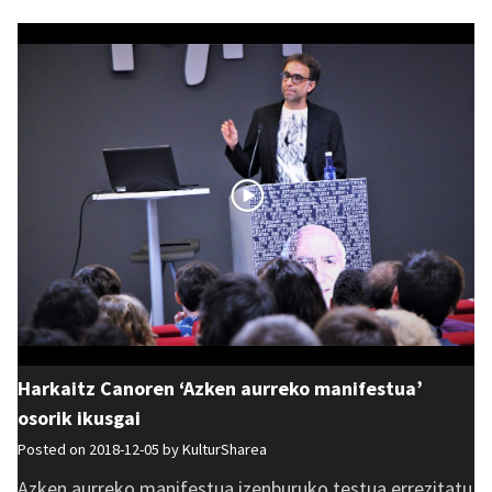
Harkaitz Canoren ‘Azken aurreko manifestua’
osorik ikusgai
Posted on 2018-12-05 by
KulturSharea
Azken aurreko manifestua izenburuko testua errezitatu