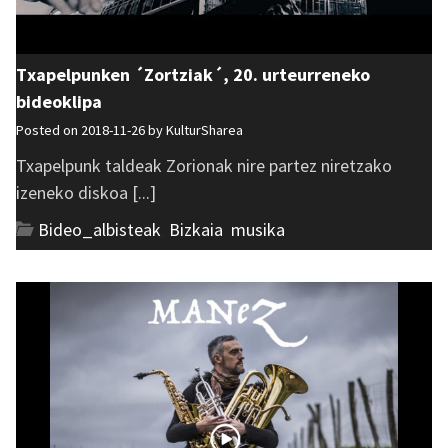
Txapelpunken ´Zortziak´, 20. urteurreneko
bideoklipa
Posted on 2018-11-26 by
KulturSharea
Txapelpunk taldeak Zorionak nire partez niretzako
izeneko diskoa [...]
Bideo_albisteak
,
Bizkaia
,
musika