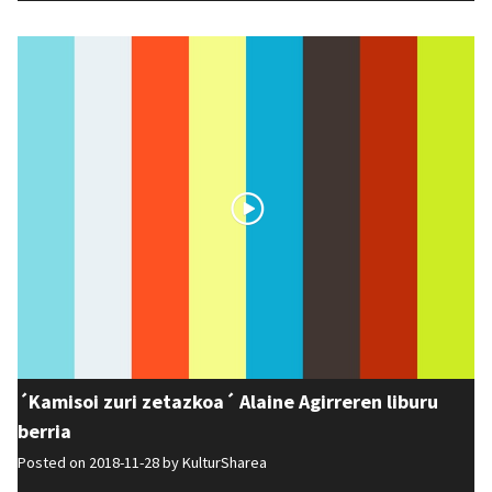
´Kamisoi zuri zetazkoa´ Alaine Agirreren liburu
berria
Posted on 2018-11-28 by
KulturSharea