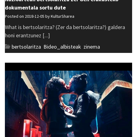
dokumentala sortu dute
Posted on 2018-12-05 by
KulturSharea
What is bertsolaritza? (Zer da bertsolaritza?) galdera
honi erantzunez [...]
bertsolaritza
,
Bideo_albisteak
,
zinema