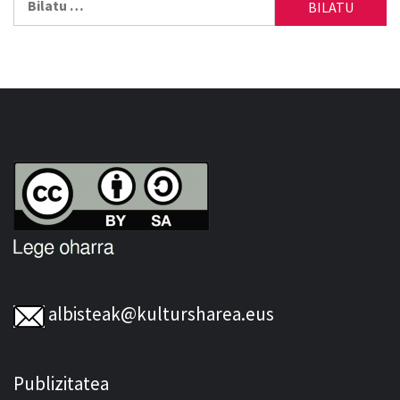
albisteak@kultursharea.eus
Publizitatea