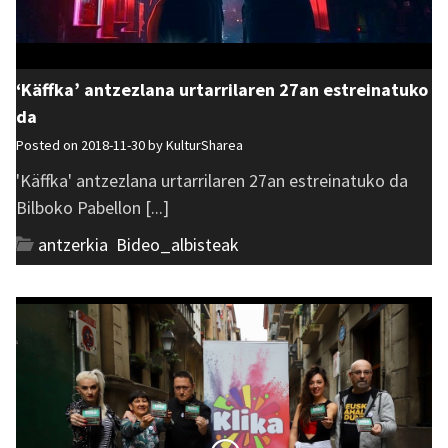
‘Käffka’ antzezlana urtarrilaren 27an estreinatuko
da
Posted on 2018-11-30 by
KulturSharea
'Käffka' antzezlana urtarrilaren 27an estreinatuko da
Bilboko Pabellon [...]
antzerkia
,
Bideo_albisteak