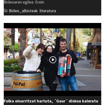
Bideoaren egilea: Erein
Bideo_albisteak
,
literatura
Folka oinarritzat hartuta, ´Gaur´ diskoa kaleratu