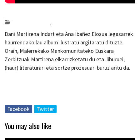
Posted on 2023-10-02 by
KulturSharea
Bideo_albisteak
,
literatura
Dani Martirena Indart eta Ana Ibañez Elosua legasarrek
haurrendako lau album ilustratu argitaratu dituzte.
Orain, Malerrekako Mankomunitateko Euskara
Zerbitzuak
Martirena elkarrizketatu du eta liburuei,
(haur) literaturari eta sortze prozesuari buruz aritu da.
Facebook
Twitter
You may also like