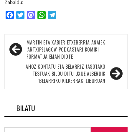
Zabaldu:
Facebook
Twitter
Mastodon
WhatsApp
Telegram
Bidalketetan
MARTIN ETA XABIER ETXEBERRIA ANAIEK
zehar
‘ARTXIPELAGOA’ PODCASTARI KOMIKI
FORMATUA EMAN DIOTE
nabigatu
AHOZ KONTATU ETA BELARRIZ JASOTAKO
TESTUAK BILDU DITU UXUE ALBERDIK
‘BELARRIKO KILKERRAK’ LIBURUAN
BILATU
Bilatu: