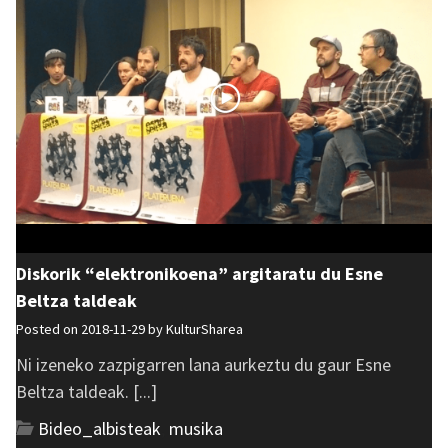
Diskorik “elektronikoena” argitaratu du Esne
Beltza taldeak
Posted on 2018-11-29 by
KulturSharea
Ni izeneko zazpigarren lana aurkeztu du gaur Esne
Beltza taldeak. [...]
Bideo_albisteak
,
musika