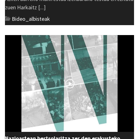
zuen Harkaitz [...]
Bideo_albisteak
Nazioartean bertsolaritza zer den erakusteko