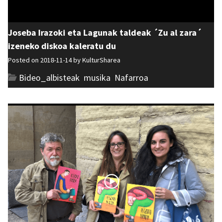
Joseba Irazoki eta Lagunak taldeak ´Zu al zara´
izeneko diskoa kaleratu du
Posted on 2018-11-14 by
KulturSharea
Bideo_albisteak
,
musika
,
Nafarroa