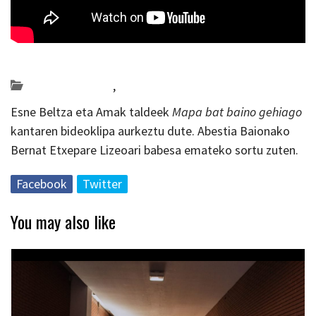
Posted on 2022-05-18 by
KulturSharea
Bideo_albisteak
,
musika
Esne Beltza eta Amak taldeek
Mapa bat baino gehiago
kantaren bideoklipa aurkeztu dute. Abestia Baionako
Bernat Etxepare Lizeoari babesa emateko sortu zuten.
Facebook
Twitter
You may also like