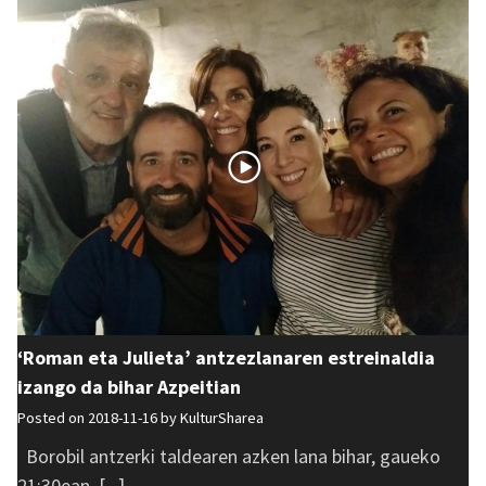
‘Roman eta Julieta’ antzezlanaren estreinaldia
izango da bihar Azpeitian
Posted on 2018-11-16 by
KulturSharea
Borobil antzerki taldearen azken lana bihar, gaueko
21:30ean, [...]