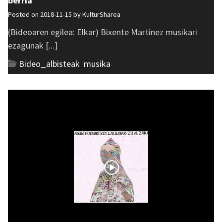
berria
Posted on 2018-11-15 by
KulturSharea
(Bideoaren egilea: Elkar) Bixente Martinez musikari
ezagunak [...]
Bideo_albisteak
,
musika