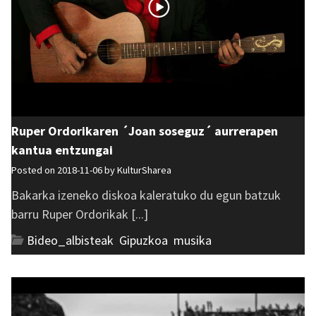
Ruper Ordorikaren ´Joan soseguz´ aurrerapen
kantua entzungai
Posted on 2018-11-06 by
KulturSharea
Bakarka izeneko diskoa kaleratuko du egun batzuk
barru Ruper Ordorikak [...]
Bideo_albisteak
,
Gipuzkoa
,
musika