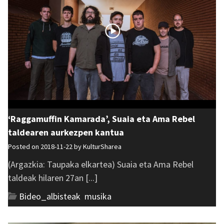
‘Raggamuffin Kamarada’, Suaia eta Ama Rebel
taldearen aurkezpen kantua
Posted on 2018-11-22 by
KulturSharea
(Argazkia: Taupaka elkartea) Suaia eta Ama Rebel
taldeak hilaren 27an [...]
Bideo_albisteak
,
musika