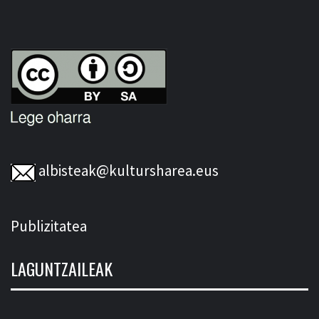
albisteak@kultursharea.eus
Publizitatea
LAGUNTZAILEAK