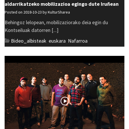
aldarrikatzeko mobilizazioa egingo dute Iruñean
Posted on 2018-10-23 by
KulturSharea
Behingoz lelopean, mobilizaziorako deia egin du
Kontseiluak datorren [...]
Bideo_albisteak
,
euskara
,
Nafarroa