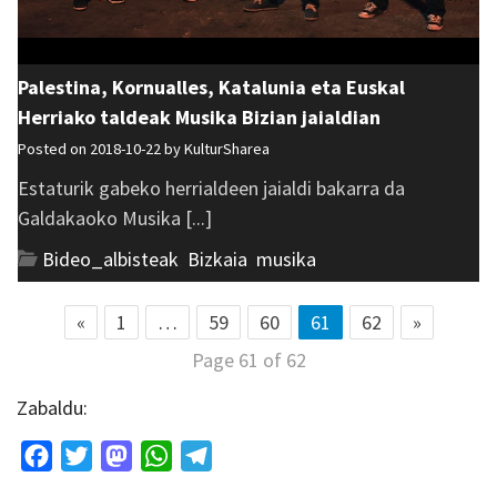
Palestina, Kornualles, Katalunia eta Euskal
Herriako taldeak Musika Bizian jaialdian
Posted on 2018-10-22 by
KulturSharea
Estaturik gabeko herrialdeen jaialdi bakarra da
Galdakaoko Musika [...]
Bideo_albisteak
,
Bizkaia
,
musika
«
1
…
59
60
61
62
»
Page 61 of 62
Zabaldu:
Facebook
Twitter
Mastodon
WhatsApp
Telegram