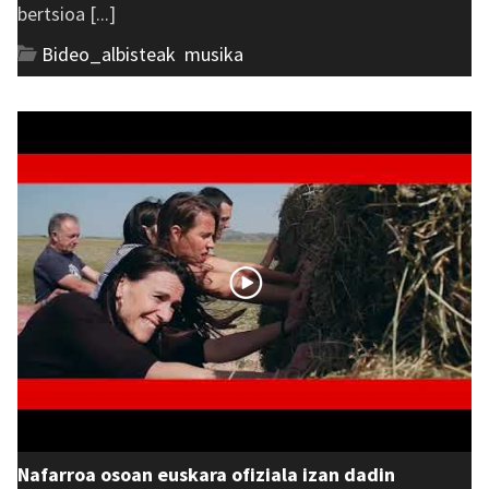
bertsioa [...]
Bideo_albisteak
,
musika
Nafarroa osoan euskara ofiziala izan dadin