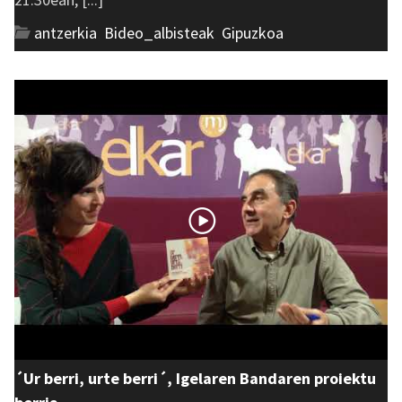
antzerkia
,
Bideo_albisteak
,
Gipuzkoa
´Ur berri, urte berri´, Igelaren Bandaren proiektu