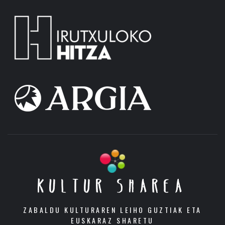
KULTUR SHAREA
ZABALDU KULTURAREN LEIHO GUZTIAK ETA
EUSKARAZ SHARETU