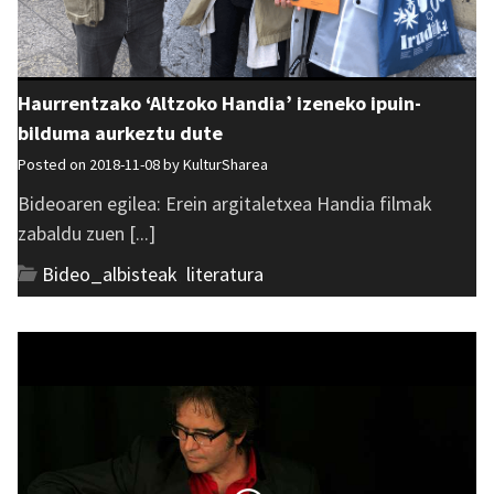
Haurrentzako ‘Altzoko Handia’ izeneko ipuin-
bilduma aurkeztu dute
Posted on 2018-11-08 by
KulturSharea
Bideoaren egilea: Erein argitaletxea Handia filmak
zabaldu zuen [...]
Bideo_albisteak
,
literatura