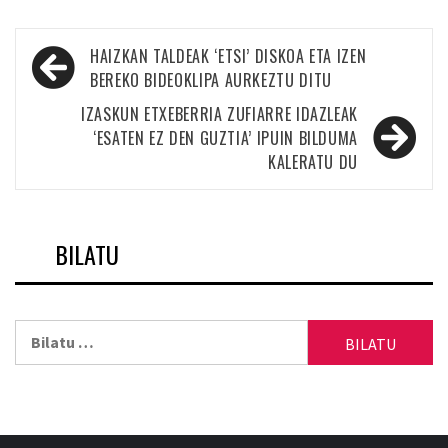
Bidalketetan
HAIZKAN TALDEAK ‘ETSI’ DISKOA ETA IZEN
zehar
BEREKO BIDEOKLIPA AURKEZTU DITU
nabigatu
IZASKUN ETXEBERRIA ZUFIARRE IDAZLEAK
‘ESATEN EZ DEN GUZTIA’ IPUIN BILDUMA
KALERATU DU
BILATU
Bilatu: