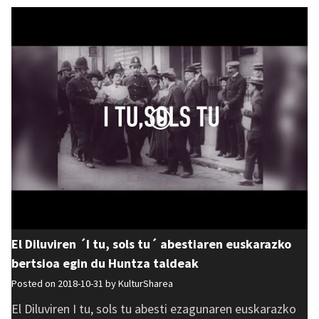
El Diluviren ´I tu, sols tu´ abestiaren euskarazko
bertsioa egin du Huntza taldeak
Posted on 2018-10-31 by
KulturSharea
El Diluviren I tu, sols tu abesti ezagunaren euskarazko