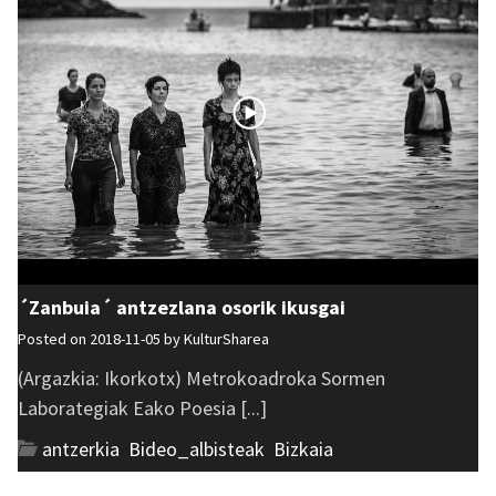
´Zanbuia´ antzezlana osorik ikusgai
Posted on 2018-11-05 by
KulturSharea
(Argazkia: Ikorkotx) Metrokoadroka Sormen
Laborategiak Eako Poesia [...]
antzerkia
,
Bideo_albisteak
,
Bizkaia