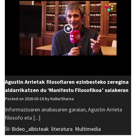
Agustin Arrietak filosofiaren ezinbesteko zeregina
aldarrikatzen du ‘Manifestu Filosofikoa’ saiakeran
Posted on 2026-03-16 by
KulturSharea
Informazioaren anabasaren garaian, Agustin Arrieta
filosofo eta [...]
Bideo_albisteak
,
literatura
,
Multimedia