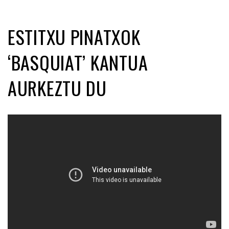
ESTITXU PINATXOK
‘BASQUIAT’ KANTUA
AURKEZTU DU