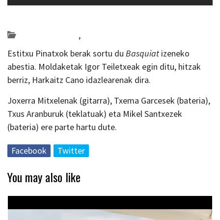
Posted on 2019-06-25 by
KulturSharea
Bideo_albisteak
,
musika
Estitxu Pinatxok berak sortu du
Basquiat
izeneko
abestia. Moldaketak Igor Teiletxeak egin ditu, hitzak
berriz, Harkaitz Cano idazlearenak dira.
Joxerra Mitxelenak (gitarra), Txema Garcesek (bateria),
Txus Aranburuk (teklatuak) eta Mikel Santxezek
(bateria) ere parte hartu dute.
Facebook
Twitter
You may also like