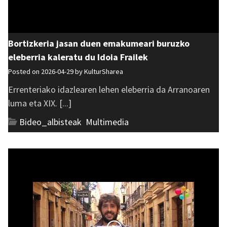
Bortizkeria jasan duen emakumeari buruzko
eleberria kaleratu du Idoia Frailek
Posted on 2026-04-29 by
KulturSharea
Errenteriako idazlearen lehen eleberria da Arranoaren
luma eta XIX. [...]
Bideo_albisteak
,
Multimedia