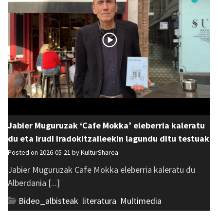
Jabier Muguruzak ‘Cafe Mokka’ eleberria kaleratu
du eta irudi iradokitzaileekin lagundu ditu testuak
Posted on 2026-05-21 by
KulturSharea
Jabier Muguruzak Cafe Mokka eleberria kaleratu du
Alberdania [...]
Bideo_albisteak
,
literatura
,
Multimedia