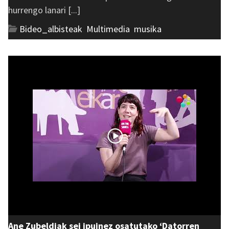
hurrengo lanari [...]
Bideo_albisteak
,
Multimedia
,
musika
Ane Zubeldiak sei ipuinez osatutako ‘Datorren