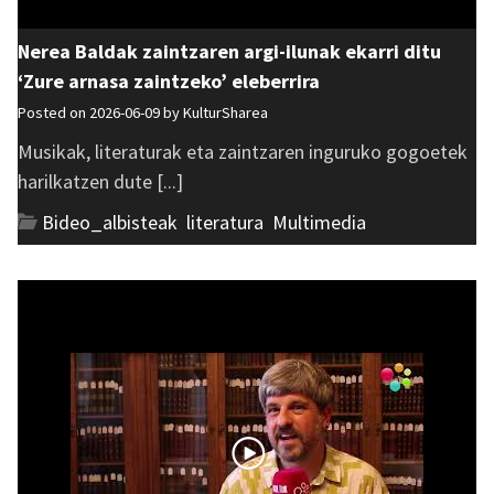
Nerea Baldak zaintzaren argi-ilunak ekarri ditu
‘Zure arnasa zaintzeko’ eleberrira
Posted on 2026-06-09 by
KulturSharea
Musikak, literaturak eta zaintzaren inguruko gogoetek
harilkatzen dute [...]
Bideo_albisteak
,
literatura
,
Multimedia