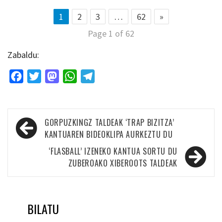
1
2
3
…
62
»
Page 1 of 62
Zabaldu:
Facebook
Twitter
Mastodon
WhatsApp
Telegram
Bidalketetan
GORPUZKINGZ TALDEAK ‘TRAP BIZITZA’
zehar
KANTUAREN BIDEOKLIPA AURKEZTU DU
nabigatu
‘FLASBALL’ IZENEKO KANTUA SORTU DU
ZUBEROAKO XIBEROOTS TALDEAK
BILATU