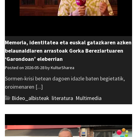
Memoria, identitatea eta euskal gatazkaren azken
belaunaldiaren arrastoak Gorka Bereziartuaren
‘Garondoan’ eleberrian
Posted on 2026-05-28 by
KulturSharea
Sormen-krisi betean dagoen idazle baten begietatik,
oroimenaren [...]
Bideo_albisteak
,
literatura
,
Multimedia