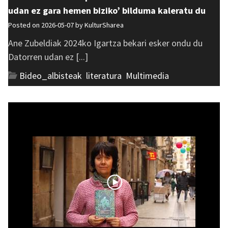
udan ez gara hemen biziko’ bilduma kaleratu du
Posted on 2026-05-07 by
KulturSharea
Ane Zubeldiak 2024ko Igartza bekari esker ondu du
Datorren udan ez [...]
Bideo_albisteak
,
literatura
,
Multimedia