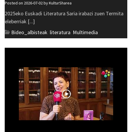
Posted on 2026-07-02 by
KulturSharea
2025eko Euskadi Literatura Saria irabazi zuen Termita
eleberriak [...]
Bideo_albisteak
,
literatura
,
Multimedia