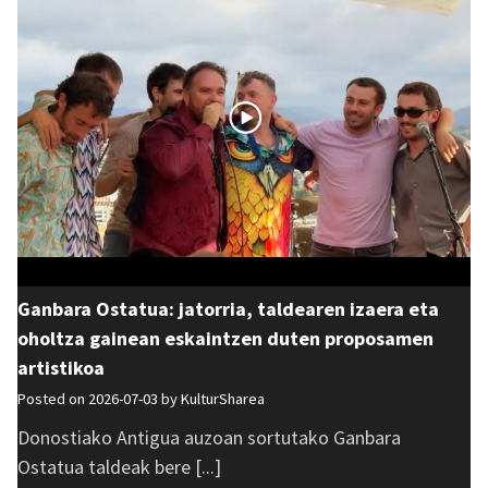
Ganbara Ostatua: jatorria, taldearen izaera eta
oholtza gainean eskaintzen duten proposamen
artistikoa
Posted on 2026-07-03 by
KulturSharea
Donostiako Antigua auzoan sortutako Ganbara
Ostatua taldeak bere [...]