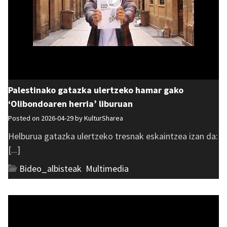
Palestinako gatazka ulertzeko hamar gako
‘Olibondoaren herria’ liburuan
Posted on 2026-04-29 by
KulturSharea
Helburua gatazka ulertzeko tresnak eskaintzea izan da:
[...]
Bideo_albisteak
,
Multimedia