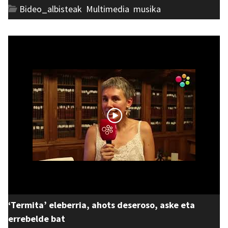
Bideo_albisteak
,
Multimedia
,
musika
‘Termita’ eleberria, ahots deseroso, aske eta
errebelde bat