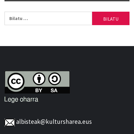
Bilatu:
albisteak@kultursharea.eus