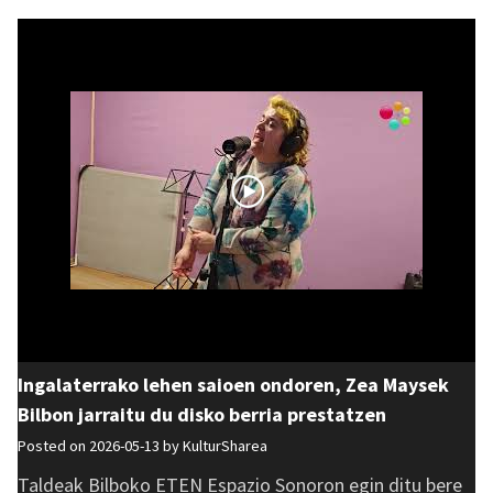
Ingalaterrako lehen saioen ondoren, Zea Maysek
Bilbon jarraitu du disko berria prestatzen
Posted on 2026-05-13 by
KulturSharea
Taldeak Bilboko ETEN Espazio Sonoron egin ditu bere