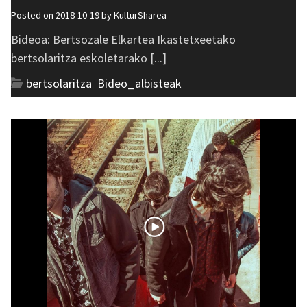
Posted on 2018-10-19 by
KulturSharea
Bideoa: Bertsozale Elkartea Ikastetxeetako
bertsolaritza eskoletarako [...]
bertsolaritza
,
Bideo_albisteak