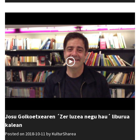
Josu Goikoetxearen ´Zer luzea negu hau´ liburua
kalean
Posted on 2018-10-11 by
KulturSharea