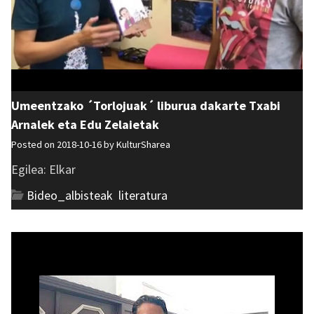
Umeentzako ´Torlojuak´ liburua dakarte Txabi
Arnalek eta Edu Zelaietak
Posted on 2018-10-16 by
KulturSharea
Egilea: Elkar
Bideo_albisteak
,
literatura