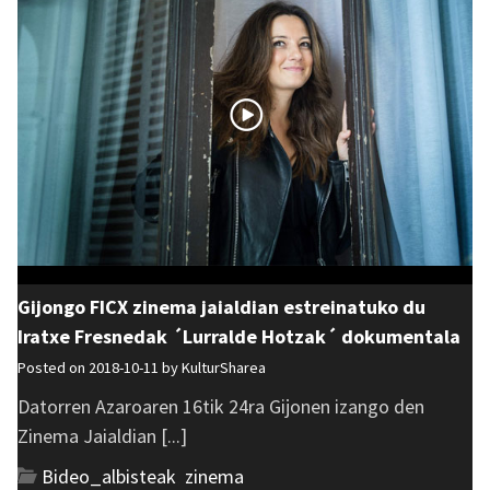
Gijongo FICX zinema jaialdian estreinatuko du
Iratxe Fresnedak ´Lurralde Hotzak´ dokumentala
Posted on 2018-10-11 by
KulturSharea
Datorren Azaroaren 16tik 24ra Gijonen izango den
Zinema Jaialdian [...]
Bideo_albisteak
,
zinema