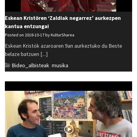
Eskean Kristören ‘Zaldiak negarrez’ aurkezpen
kantua entzungai
Posted on 2018-10-17 by
KulturSharea
Eskean Kristök azaroaren 9an aurkeztuko du Beste
belaze batzuen [...]
Bideo_albisteak
,
musika