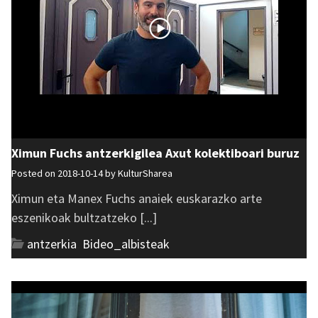
Ximun Fuchs antzerkigilea Axut kolektiboari buruz
Posted on 2018-10-14 by
KulturSharea
Ximun eta Manex Fuchs anaiek euskarazko arte
eszenikoak bultzatzeko [...]
antzerkia
,
Bideo_albisteak