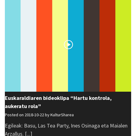
Euskaraldiaren bideoklipa “Hartu kontrola,
aukeratu rola”
Posted on 2018-10-22 by
KulturSharea
Egileak: Basu, Las Tea Party, Ines Osinaga eta Maialen
Arzallus. [...]