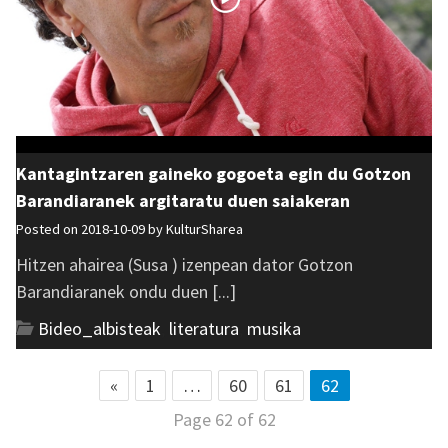
Kantagintzaren gaineko gogoeta egin du Gotzon
Barandiaranek argitaratu duen saiakeran
Posted on 2018-10-09 by
KulturSharea
Hitzen ahairea (Susa ) izenpean dator Gotzon
Barandiaranek ondu duen [...]
Bideo_albisteak
,
literatura
,
musika
«
1
…
60
61
62
Page 62 of 62