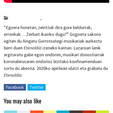
Posted on 2020-04-16 by
KulturSharea
Bideo_albisteak
,
musika
“Egoera honetan, zeintzuk dira gure beldurrak,
erronkak… Zerbait ikasiko dugu?” Gogoeta sakona
egiten du Aingeru Gorrotxategi musikariak aurkeztu
berri duen
Etenaldia
izeneko kantan. Luzaroan lanik
argitaratu gabe egon ondoren, musikari donostiarrak
koronabirusaren ondorioz bizitako konfinamenduan
sortu du abestia. 2020ko apirilean idatzi eta grabatu du
Etenaldia
.
Facebook
Twitter
You may also like