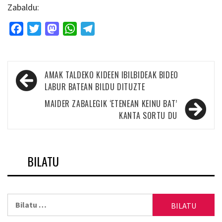
Zabaldu:
Facebook
Twitter
Mastodon
WhatsApp
Telegram
Bidalketetan
AMAK TALDEKO KIDEEN IBILBIDEAK BIDEO
zehar
LABUR BATEAN BILDU DITUZTE
nabigatu
MAIDER ZABALEGIK ‘ETENEAN KEINU BAT’
KANTA SORTU DU
BILATU
Bilatu: