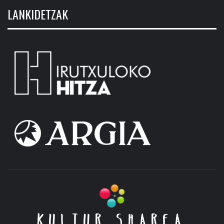
LANKIDETZAK
KULTUR SHAREA