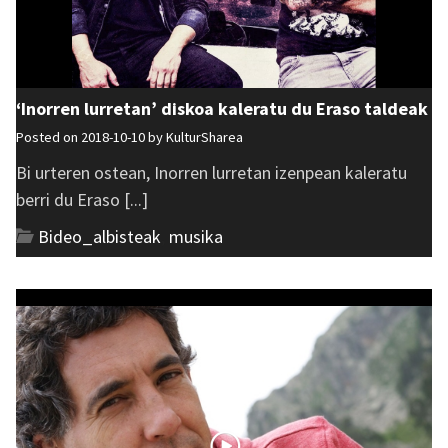
‘Inorren lurretan’ diskoa kaleratu du Eraso taldeak
Posted on 2018-10-10 by
KulturSharea
Bi urteren ostean, Inorren lurretan izenpean kaleratu
berri du Eraso [...]
Bideo_albisteak
,
musika