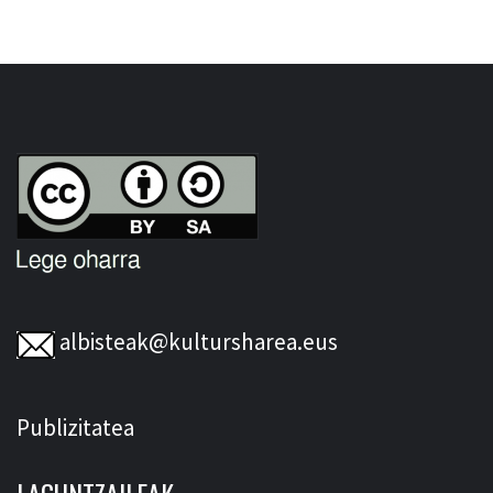
albisteak@kultursharea.eus
Publizitatea