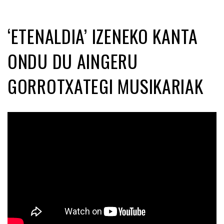
‘ETENALDIA’ IZENEKO KANTA
ONDU DU AINGERU
GORROTXATEGI MUSIKARIAK