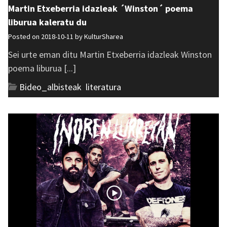
Martin Etxeberria idazleak ´Winston´ poema
liburua kaleratu du
Posted on 2018-10-11 by
KulturSharea
Sei urte eman ditu Martin Etxeberria idazleak Winston
poema liburua [...]
Bideo_albisteak
,
literatura