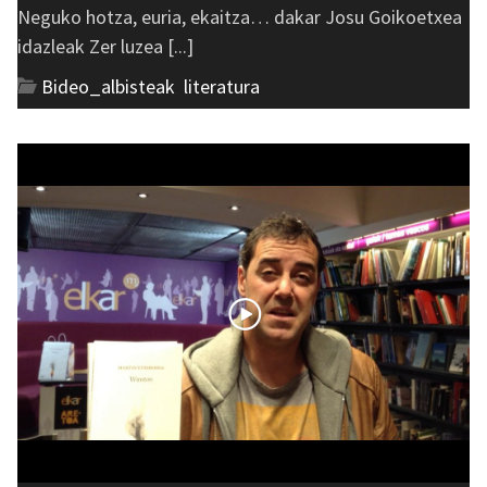
Neguko hotza, euria, ekaitza… dakar Josu Goikoetxea
idazleak Zer luzea [...]
Bideo_albisteak
,
literatura