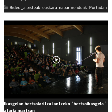
Bideo_albisteak
,
euskara
,
nabarmenduak
,
Portadan
Ikasgelan bertsolaritza lantzeko ´bertsoikasgela´
ataria martxan