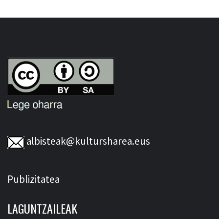
albisteak@kultursharea.eus
Publizitatea
LAGUNTZAILEAK