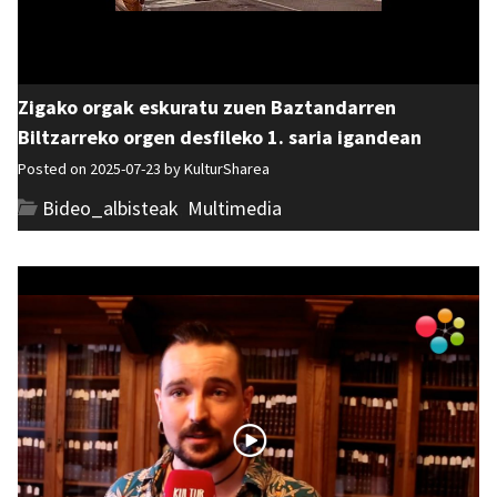
Zigako orgak eskuratu zuen Baztandarren
Biltzarreko orgen desfileko 1. saria igandean
Posted on 2025-07-23 by
KulturSharea
Bideo_albisteak
,
Multimedia