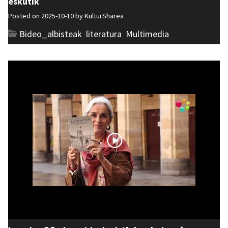
eskutik
Posted on 2025-10-10 by
KulturSharea
Bideo_albisteak
,
literatura
,
Multimedia