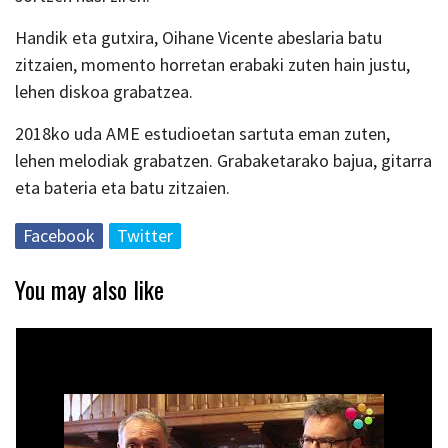
Handik eta gutxira, Oihane Vicente abeslaria batu
zitzaien, momento horretan erabaki zuten hain justu,
lehen diskoa grabatzea.
2018ko uda AME estudioetan sartuta eman zuten,
lehen melodiak grabatzen. Grabaketarako bajua, gitarra
eta bateria eta batu zitzaien.
Facebook
Twitter
You may also like