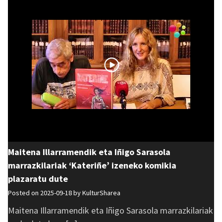
Maitena Illarramendik eta Iñigo Sarasola
marrazkilariak ‘Kateriñe’ izeneko komikia
plazaratu dute
Posted on 2025-09-18 by
KulturSharea
Maitena Illarramendik eta Iñigo Sarasola marrazkilariak