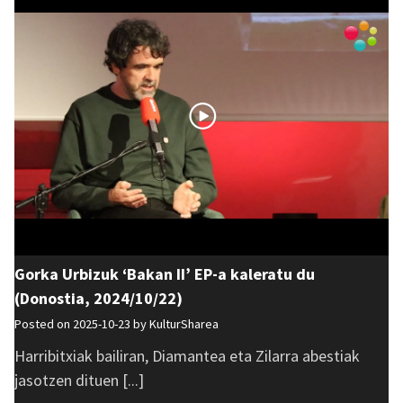
Gorka Urbizuk ‘Bakan II’ EP-a kaleratu du
(Donostia, 2024/10/22)
Posted on 2025-10-23 by
KulturSharea
Harribitxiak bailiran, Diamantea eta Zilarra abestiak
jasotzen dituen [...]