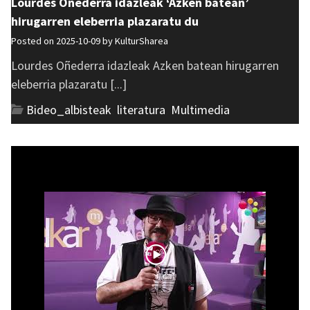
Lourdes Oñederra idazleak ‘Azken batean’
hirugarren eleberria plazaratu du
Posted on 2025-10-09 by
KulturSharea
Lourdes Oñederra idazleak Azken batean hirugarren
eleberria plazaratu [...]
Bideo_albisteak
,
literatura
,
Multimedia