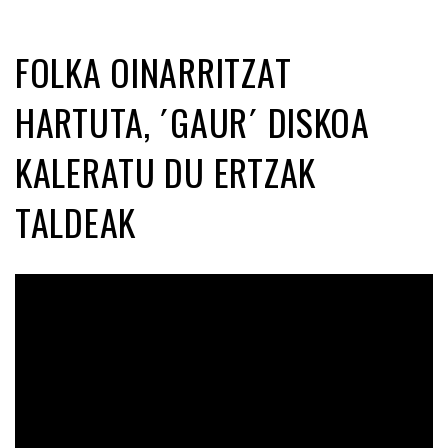
FOLKA OINARRITZAT
HARTUTA, ´GAUR´ DISKOA
KALERATU DU ERTZAK
TALDEAK