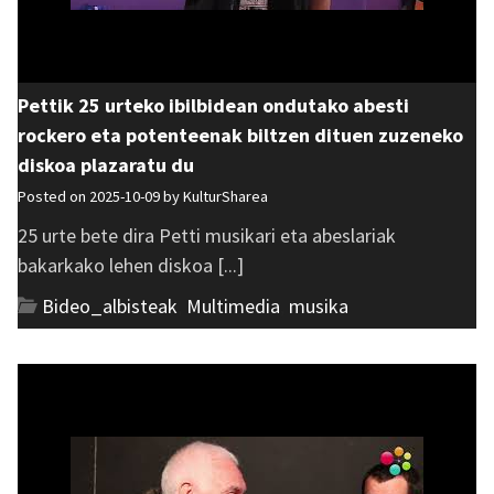
Pettik 25 urteko ibilbidean ondutako abesti
rockero eta potenteenak biltzen dituen zuzeneko
diskoa plazaratu du
Posted on 2025-10-09 by
KulturSharea
25 urte bete dira Petti musikari eta abeslariak
bakarkako lehen diskoa [...]
Bideo_albisteak
,
Multimedia
,
musika