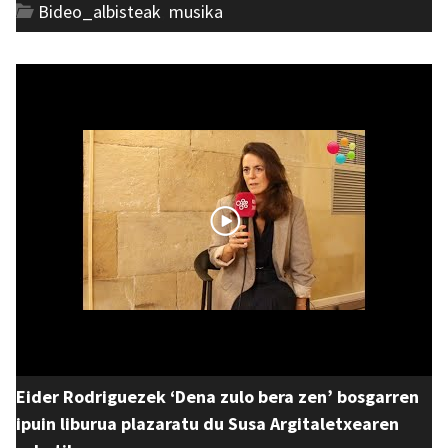
Bideo_albisteak
,
musika
Eider Rodriguezek ‘Dena zulo bera zen’ bosgarren
ipuin liburua plazaratu du Susa Argitaletxearen