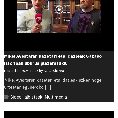
Mikel Ayestaran kazetari eta idazleak Gazako
istorioak liburua plazaratu du
Posted on 2025-10-27 by
KulturSharea
Mikel Ayestaran kazetari eta idazleak azken hogei
urteetan eguneroko [...]
Bideo_albisteak
,
Multimedia