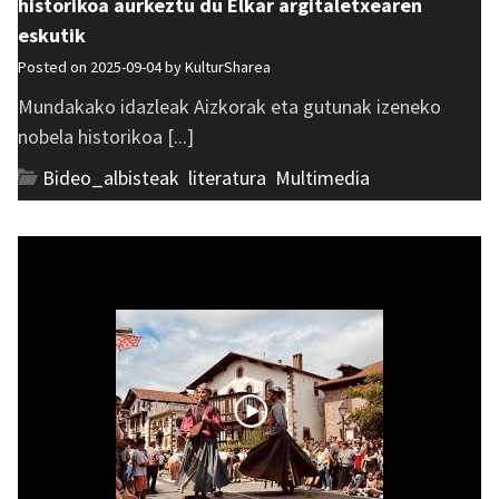
historikoa aurkeztu du Elkar argitaletxearen
eskutik
Posted on 2025-09-04 by
KulturSharea
Mundakako idazleak Aizkorak eta gutunak izeneko
nobela historikoa [...]
Bideo_albisteak
,
literatura
,
Multimedia