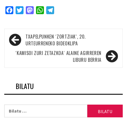
Facebook
Twitter
Mastodon
WhatsApp
Telegram
Bidalketetan
TXAPELPUNKEN ´ZORTZIAK´, 20.
zehar
URTEURRENEKO BIDEOKLIPA
nabigatu
´KAMISOI ZURI ZETAZKOA´ ALAINE AGIRREREN
LIBURU BERRIA
BILATU
Bilatu: