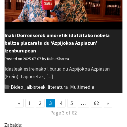
Iñaki Dorronsorok umoretik idatzitako nobela
beltza plazaratu du ‘Azpijokoa Azpiazun’
izenburupean
Posted on 2025-07-07 by
KulturSharea
Idazleak estreinako liburua du Azpijokoa Azpiazun
(Erein). Lapurretak, [...]
Bideo_albisteak
,
literatura
,
Multimedia
«
1
2
3
4
5
…
62
»
Page 3 of 62
Zabaldu: