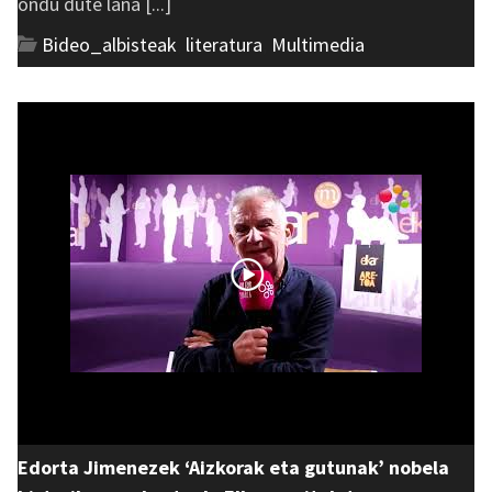
ondu dute lana [...]
Bideo_albisteak
,
literatura
,
Multimedia
Edorta Jimenezek ‘Aizkorak eta gutunak’ nobela