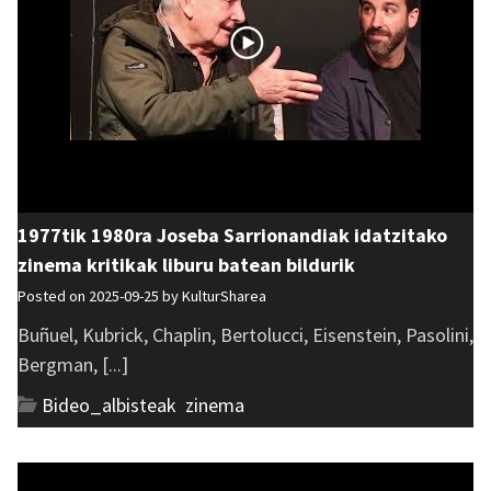
1977tik 1980ra Joseba Sarrionandiak idatzitako
zinema kritikak liburu batean bildurik
Posted on 2025-09-25 by
KulturSharea
Buñuel, Kubrick, Chaplin, Bertolucci, Eisenstein, Pasolini,
Bergman, [...]
Bideo_albisteak
,
zinema