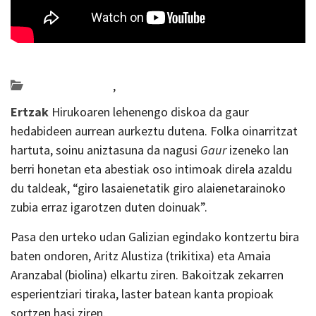
Posted on 2018-11-27 by
KulturSharea
Bideo_albisteak
,
musika
Ertzak
Hirukoaren lehenengo diskoa da gaur
hedabideen aurrean aurkeztu dutena. Folka oinarritzat
hartuta, soinu aniztasuna da nagusi
Gaur
izeneko lan
berri honetan eta abestiak oso intimoak direla azaldu
du taldeak, “giro lasaienetatik giro alaienetarainoko
zubia erraz igarotzen duten doinuak”.
Pasa den urteko udan Galizian egindako kontzertu bira
baten ondoren, Aritz Alustiza (trikitixa) eta Amaia
Aranzabal (biolina) elkartu ziren. Bakoitzak zekarren
esperientziari tiraka, laster batean kanta propioak
sortzen hasi ziren.